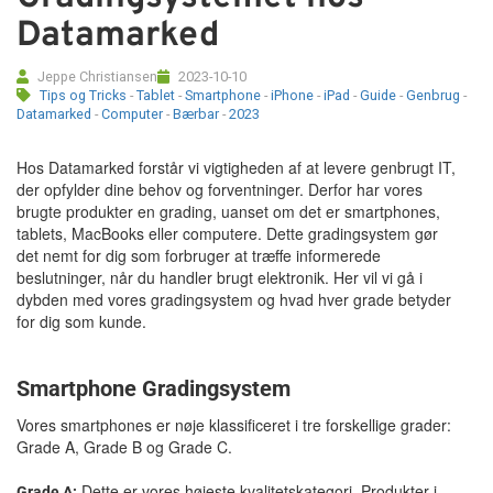
Datamarked
Tilbehør
Jeppe Christiansen
2023-10-10
Reparationer og RMA
Tips og Tricks
-
Tablet
-
Smartphone
-
iPhone
-
iPad
-
Guide
-
Genbrug
-
Datamarked
-
Computer
-
Bærbar
-
2023
Reservedele
Hos Datamarked forstår vi vigtigheden af at levere genbrugt IT,
der opfylder dine behov og forventninger. Derfor har vores
B2B-Opkøb
brugte produkter en grading, uanset om det er smartphones,
tablets, MacBooks eller computere. Dette gradingsystem gør
>>BACK-2-SCHOOL<<
det nemt for dig som forbruger at træffe informerede
beslutninger, når du handler brugt elektronik. Her vil vi gå i
dybden med vores gradingsystem og hvad hver grade betyder
Log ind
for dig som kunde.
Smartphone Gradingsystem
Vores smartphones er nøje klassificeret i tre forskellige grader:
Grade A, Grade B og Grade C.
Dette er vores højeste kvalitetskategori. Produkter i
Grade A: