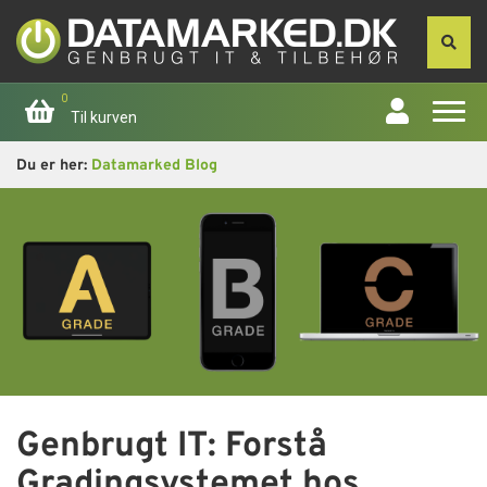
0
Til kurven
Du er her:
Datamarked Blog
Forside
Apple
Computer
Skærme
Smartphone
Genbrugt IT: Forstå
Tablet
Gradingsystemet hos