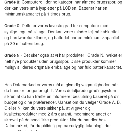
Computere i denne kategori har almene brugsspor, og
Grade B:
der kan være små lyspletter på LCD'en. Batteriet har en
minimumskapacitet på 1 times brug.
Dette er vores laveste grad for computere med
Grade C:
synlige tegn på slitage. Der kan være mindre fejl på kabinettet
og hardwarefunktioner, og batteriet har en minimumskapacitet
på 30 minutters brug.
- Det sker også at vi har produkter i Grade N, hvilket er
Grade N
helt nye produkter uden brugsspor. Disse produkter kommer
muligvis i deres originale emballage og har fuld batterikapacitet.
Hos Datamarked er vores mål at give dig valgmuligheder, når
du handler for genbrugt IT. Vores detaljerede gradingsystem
sikrer, at du kan træffe en informeret beslutning baseret på din
budget og dine præferencer. Uanset om du vælger Grade A, B,
C eller N, kan du være sikker på, at vi giver dig
kvalitetsprodukter med 2 års garanti, medmindre andet er
skrevet på de specifikke produkter. Når du handler hos
Datamarked, får du pålidelig og bæredygtig teknologi, der