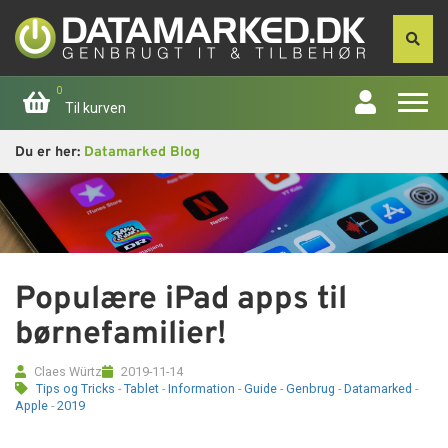
0
Til kurven
Du er her:
Datamarked Blog
Forside
Apple
Computer
Populære iPad apps til
Skærme
børnefamilier!
Smartphone
Claes Würtz
2019-11-14
Tips og Tricks
-
Tablet
-
Information
-
Guide
-
Genbrug
-
Datamarked
-
Apple
-
2019
Tablet