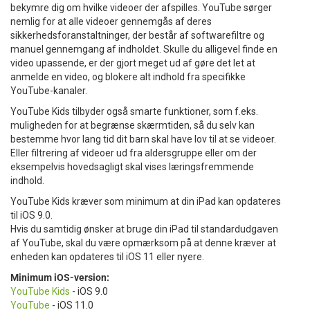
bekymre dig om hvilke videoer der afspilles. YouTube sørger
nemlig for at alle videoer gennemgås af deres
sikkerhedsforanstaltninger, der består af softwarefiltre og
manuel gennemgang af indholdet. Skulle du alligevel finde en
video upassende, er der gjort meget ud af gøre det let at
anmelde en video, og blokere alt indhold fra specifikke
YouTube-kanaler.
YouTube Kids tilbyder også smarte funktioner, som f.eks.
muligheden for at begrænse skærmtiden, så du selv kan
bestemme hvor lang tid dit barn skal have lov til at se videoer.
Eller filtrering af videoer ud fra aldersgruppe eller om der
eksempelvis hovedsagligt skal vises læringsfremmende
indhold.
YouTube Kids kræver som minimum at din iPad kan opdateres
til iOS 9.0.
Hvis du samtidig ønsker at bruge din iPad til standardudgaven
af YouTube, skal du være opmærksom på at denne kræver at
enheden kan opdateres til iOS 11 eller nyere.
Minimum iOS-version:
YouTube Kids
- iOS 9.0
YouTube
- iOS 11.0