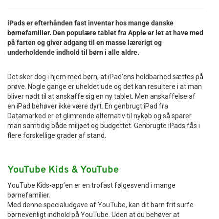
Tilbehør
iPads er efterhånden fast inventar hos mange danske
børnefamilier. Den populære tablet fra Apple er let at have med
Reparationer og RMA
på farten og giver adgang til en masse lærerigt og
underholdende indhold til børn i alle aldre.
Reservedele
Det sker dog i hjem med børn, at iPad’ens holdbarhed sættes på
B2B-Opkøb
prøve. Nogle gange er uheldet ude og det kan resultere i at man
bliver nødt til at anskaffe sig en ny tablet. Men anskaffelse af
en iPad behøver ikke være dyrt. En genbrugt iPad fra
>>BACK-2-SCHOOL<<
Datamarked er et glimrende alternativ til nykøb og så sparer
man samtidig både miljøet og budgettet. Genbrugte iPads fås i
flere forskellige grader af stand.
Log ind
YouTube Kids & YouTube
YouTube Kids-app’en er en trofast følgesvend i mange
børnefamilier.
Med denne specialudgave af YouTube, kan dit barn frit surfe
børnevenligt indhold på YouTube. Uden at du behøver at