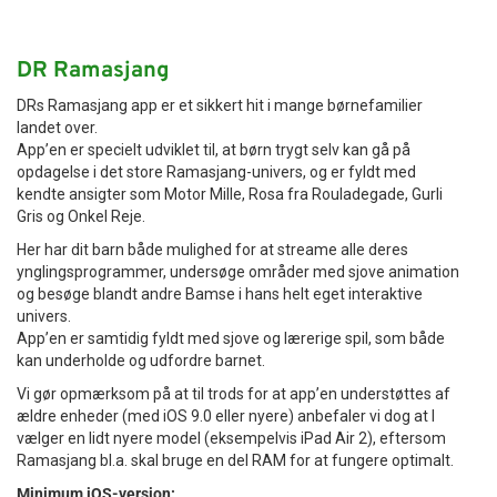
DR Ramasjang
DRs Ramasjang app er et sikkert hit i mange børnefamilier
landet over.
App’en er specielt udviklet til, at børn trygt selv kan gå på
opdagelse i det store Ramasjang-univers, og er fyldt med
kendte ansigter som Motor Mille, Rosa fra Rouladegade, Gurli
Gris og Onkel Reje.
Her har dit barn både mulighed for at streame alle deres
ynglingsprogrammer, undersøge områder med sjove animation
og besøge blandt andre Bamse i hans helt eget interaktive
univers.
App’en er samtidig fyldt med sjove og lærerige spil, som både
kan underholde og udfordre barnet.
Vi gør opmærksom på at til trods for at app’en understøttes af
ældre enheder (med iOS 9.0 eller nyere) anbefaler vi dog at I
vælger en lidt nyere model (eksempelvis iPad Air 2), eftersom
Ramasjang bl.a. skal bruge en del RAM for at fungere optimalt.
Minimum iOS-version: