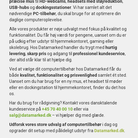
præcise mus
til
HD-webcams
,
headsets med støjreduktion
,
Tilbehør
USB-hubs
og
dockingsstationer
. Vi har samlet alt det
nødvendige
PC-tilbehør
, du skal bruge for at optimere din
daglige computeroplevelse.
Reparationer og RMA
Alle vores produkter er nøje udvalgt med fokus på kvalitet og
funktionalitet. Du får høj værdi for pengene, uanset om du er
Reservedele
på udkig efter udstyr til hjemmekontoret, gaming eller
skolebrug. Hos Datamarked handler du trygt med
hurtig
levering
,
skarp pris
og adgang til
professionel kundeservice
,
B2B-Opkøb
der altid står klar til at hjælpe dig.
Ved at vælge dit computertilbehør hos Datamarked får du
>>BACK-2-SCHOOL<<
både
kvalitet, funktionalitet og prisvenlighed
samlet ét sted.
Uanset om du har brug for en ny mus, et headset til møder
Log ind
eller en dockingstation til hjemmekontoret, finder du det hos
os.
Har du brug for rådgivning? Kontakt vores dansktalende
kundeservice på
+45 70 40 00 10
eller via
salg@datamarked.dk
– vi hjælper dig med glæde.
Udforsk vores store udvalg af computertilbehør
i dag og
opgrader dit setup med pålideligt udstyr fra
Datamarked.dk
.