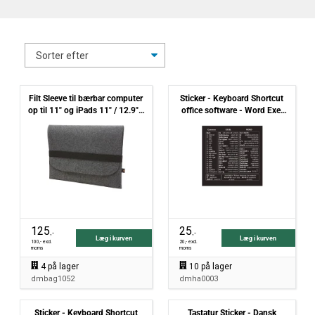
Filt Sleeve til bærbar computer
Sticker - Keyboard Shortcut
op til 11" og iPads 11" / 12.9" -
office software - Word Exel
høj kvalitet
Windows - black
125
25
,-
,-
Læg i kurven
Læg i kurven
100
,- excl.
20
,- excl.
moms
moms
4
på lager
10
på lager
dmbag1052
dmha0003
Sticker - Keyboard Shortcut
Tastatur Sticker - Dansk