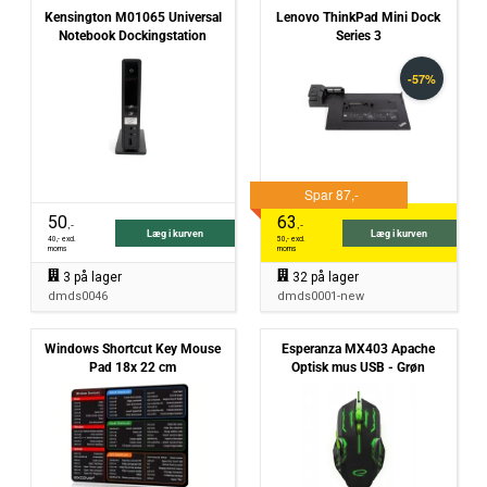
Kensington M01065 Universal
Lenovo ThinkPad Mini Dock
Notebook Dockingstation
Series 3
50
63
,-
,-
Læg i kurven
Læg i kurven
40
,- excl.
50
,- excl.
moms
moms
3
på lager
32
på lager
dmds0046
dmds0001-new
Windows Shortcut Key Mouse
Esperanza MX403 Apache
Pad 18x 22 cm
Optisk mus USB - Grøn