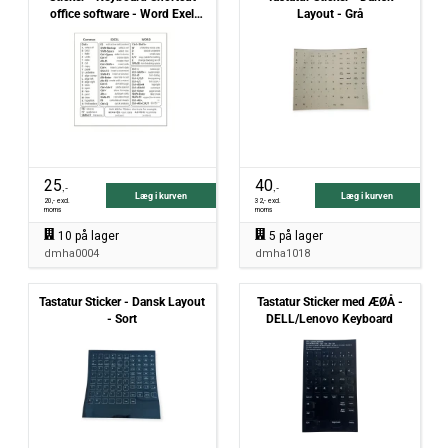
office software - Word Exel
Layout - Grå
Windows - transparent
25
40
,-
,-
Læg i kurven
Læg i kurven
20
,- excl.
32
,- excl.
moms
moms
10
på lager
5
på lager
dmha0004
dmha1018
Tastatur Sticker - Dansk Layout
Tastatur Sticker med ÆØÅ -
- Sort
DELL/Lenovo Keyboard