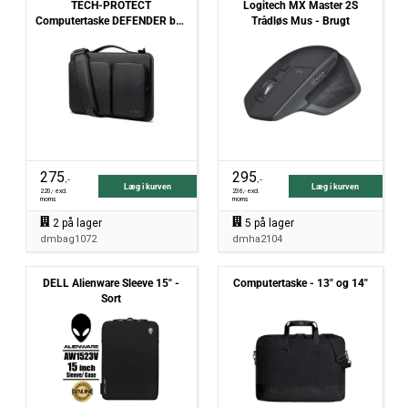
TECH-PROTECT
Logitech MX Master 2S
Computertaske DEFENDER bag
Trådløs Mus - Brugt
laptop - 13" og 14" - Sort
275
295
,-
,-
Læg i kurven
Læg i kurven
220
,- excl.
236
,- excl.
moms
moms
2
på lager
5
på lager
dmbag1072
dmha2104
DELL Alienware Sleeve 15" -
Computertaske - 13" og 14"
Sort