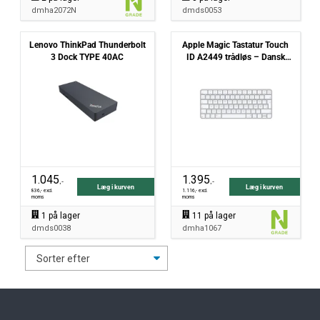
dmha2072N
dmds0053
Lenovo ThinkPad Thunderbolt
Apple Magic Tastatur Touch
3 Dock TYPE 40AC
ID A2449 trådløs – Dansk
Layout NY
1.045
1.395
,-
,-
Læg i kurven
Læg i kurven
836
,- excl.
1.116
,- excl.
moms
moms
1
på lager
11
på lager
dmds0038
dmha1067