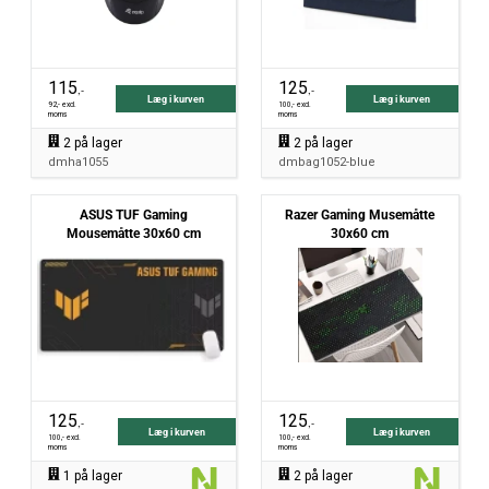
115
125
,-
,-
Læg i kurven
Læg i kurven
92
,- excl.
100
,- excl.
moms
moms
2
på lager
2
på lager
dmha1055
dmbag1052-blue
ASUS TUF Gaming
Razer Gaming Musemåtte
Mousemåtte 30x60 cm
30x60 cm
125
125
,-
,-
Læg i kurven
Læg i kurven
100
,- excl.
100
,- excl.
moms
moms
1
på lager
2
på lager