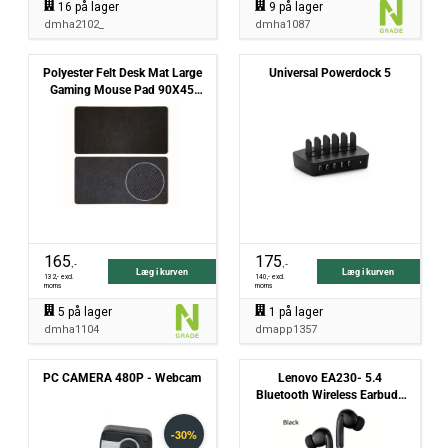
16
på lager
9
på lager
dmha2102_
dmha1087
Polyester Felt Desk Mat Large
Universal Powerdock 5
Gaming Mouse Pad 90X45
cm- black
165
175
,-
,-
Læg i kurven
Læg i kurven
132
,- excl.
140
,- excl.
moms
moms
5
på lager
1
på lager
dmha1104
dmapp1357
PC CAMERA 480P - Webcam
Lenovo EA230- 5.4
Bluetooth Wireless Earbuds
with ANC- Black