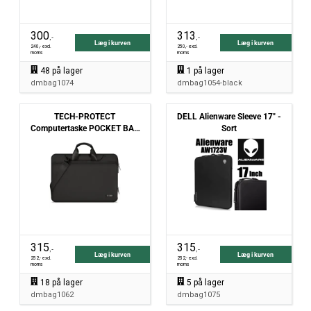
300
313
,-
,-
Læg i kurven
Læg i kurven
240
,- excl.
250
,- excl.
moms
moms
48
på lager
1
på lager
dmbag1074
dmbag1054-black
TECH-PROTECT
DELL Alienware Sleeve 17" -
Computertaske POCKET BAG
Sort
laptop - 15" og 16" - sort
315
315
,-
,-
Læg i kurven
Læg i kurven
252
,- excl.
252
,- excl.
moms
moms
18
på lager
5
på lager
dmbag1062
dmbag1075