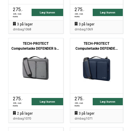
275
275
,-
,-
Læg i kurven
Læg i kurven
220
,- excl.
220
,- excl.
moms
moms
3
på lager
3
på lager
dmbag1068
dmbag1069
TECH-PROTECT
TECH-PROTECT
Computertaske DEFENDER bag
Computertaske DEFENDER
laptop - 13" og 14" - crayon
bag laptop - 13" og 14" -
grey
Navy Blue
275
275
,-
,-
Læg i kurven
Læg i kurven
220
,- excl.
220
,- excl.
moms
moms
2
på lager
3
på lager
dmbag1070
dmbag1071