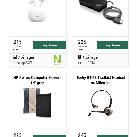
215
225
,-
,-
Læg i kurven
Læg i kurven
172
,- excl.
180
,- excl.
moms
moms
7
på lager
9
på lager
dmapp2375
dmds0043
HP Renew Computer Sleeve -
Earby BT-68 Trådløst Headset
14" grey
m. Mikrofon
225
245
,-
,-