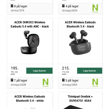
moms
moms
8
på lager
4
på lager
dmha1074
dmapp2424
ACER OHR503 Wireless
ACER Wireless Earbuds
Earbuds 5.4 with ANC - black
Bluetooth 5.4 - black
195
215
,-
,-
Læg i kurven
Læg i kurven
156
,- excl.
172
,- excl.
moms
moms
7
på lager
5
på lager
dmapp2428
dmapp2365
ACER Wireless Earbuds
Thinkpad Onelink +
Bluetooth 5.4 - white
DU9047S1 40A4