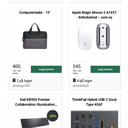
Computertaske - 15"
Apple Magic Mouse 2 A1657
- Refurbished – som ny
400
545
,-
,-
Læg i kurven
Læg i kurven
320
,- excl.
436
,- excl.
moms
moms
2
på lager
4
på lager
dmbag1057
dmha9520
Dell KB900 Premier
ThinkPad Hybrid USB C Dock
Collaboration Illumination
Type 40AF
Trådløs Tastatur nordisk - ny