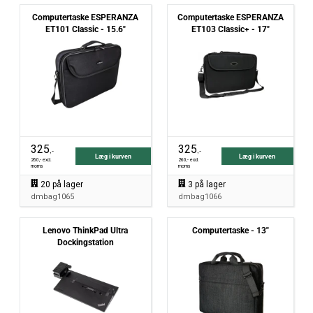
Computertaske ESPERANZA
Computertaske ESPERANZA
ET101 Classic - 15.6"
ET103 Classic+ - 17"
325
325
,-
,-
Læg i kurven
Læg i kurven
260
,- excl.
260
,- excl.
moms
moms
20
på lager
3
på lager
dmbag1065
dmbag1066
Lenovo ThinkPad Ultra
Computertaske - 13"
Dockingstation