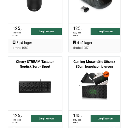
125
125
,-
,-
Læg i kurven
Læg i kurven
100
,- excl.
100
,- excl.
moms
moms
6
på lager
4
på lager
dmha1089
dmha1057
Cherry STREAM Tastatur
Gaming Musemåtte 80cm x
Nordisk Sort - Brugt
30cm honehcomb green
125
145
,-
,-
Læg i kurven
Læg i kurven
100
,- excl.
116
,- excl.
moms
moms