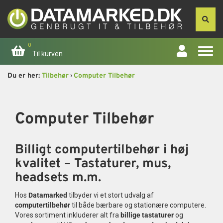
0
Til kurven
›
Du er her:
Tilbehør
Computer Tilbehør
Forside
Apple
Computer Tilbehør
Computer
Billigt computertilbehør i høj
Skærme
kvalitet – Tastaturer, mus,
headsets m.m.
Smartphone
Hos
Datamarked
tilbyder vi et stort udvalg af
computertilbehør
til både bærbare og stationære computere.
Tablet
Vores sortiment inkluderer alt fra
billige tastaturer
og