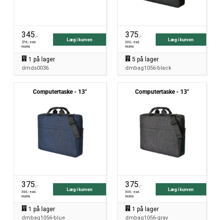
345
375
,-
,-
Læg i kurven
Læg i kurven
276
,- excl.
300
,- excl.
moms
moms
1
på lager
5
på lager
dmds0036
dmbag1056-black
Computertaske - 13"
Computertaske - 13"
375
375
,-
,-
Læg i kurven
Læg i kurven
300
,- excl.
300
,- excl.
moms
moms
1
på lager
1
på lager
dmbag1056-blue
dmbag1056-gray