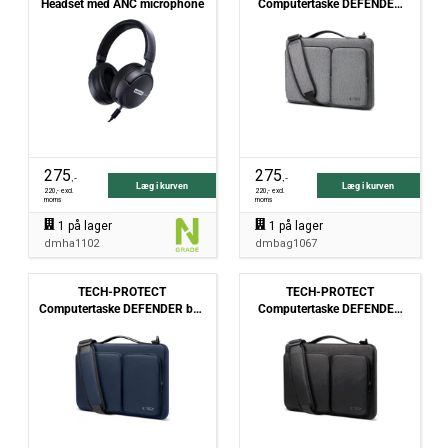
Headset med ANC microphone
Computertaske DEFENDER
bag laptop - 15" og 16" -
crayon grey
275
275
,-
,-
Læg i kurven
Læg i kurven
220
,- excl.
220
,- excl.
moms
moms
1
på lager
1
på lager
dmha1102
dmbag1067
TECH-PROTECT
TECH-PROTECT
Computertaske DEFENDER bag
Computertaske DEFENDER
laptop - 15" og 16" - navy blue
bag laptop - 15" og 16" - sort