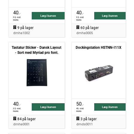
40
40
,-
,-
Læg i kurven
Læg i kurven
32
,- excl.
32
,- excl.
moms
moms
9
på lager
60
på lager
dmha1002
dmha0005
Tastatur Sticker - Dansk Layout
Dockingstation HSTNN-I11X
- Sort med Myriad pro font.
40
50
,-
,-
Læg i kurven
Læg i kurven
32
,- excl.
40
,- excl.
moms
moms
84
på lager
3
på lager
dmha0001
dmds0011