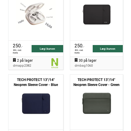
250
250
,-
,-
Læg i kurven
Læg i kurven
200
,- excl.
200
,- excl.
moms
moms
2
på lager
30
på lager
dmapp2382
dmbag1060
TECH PROTECT 13"/14"
TECH PROTECT 13"/14"
Neopren Sleeve Cover - Blue
Neopren Sleeve Cover - Green