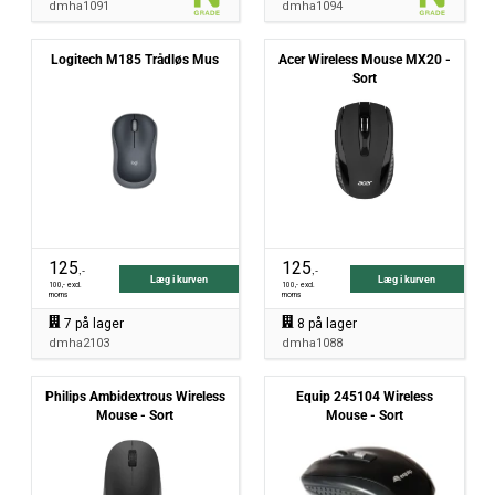
dmha1091
dmha1094
Logitech M185 Trådløs Mus
Acer Wireless Mouse MX20 -
Sort
125
125
,-
,-
Læg i kurven
Læg i kurven
100
,- excl.
100
,- excl.
moms
moms
7
på lager
8
på lager
dmha2103
dmha1088
Philips Ambidextrous Wireless
Equip 245104 Wireless
Mouse - Sort
Mouse - Sort