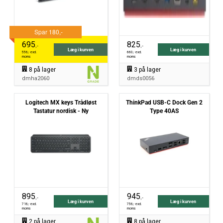
695
825
,-
,-
Læg i kurven
Læg i kurven
556
,- excl.
660
,- excl.
moms
moms
8
på lager
3
på lager
dmha2060
dmds0056
Logitech MX keys Trådløst
ThinkPad USB-C Dock Gen 2
Tastatur nordisk - Ny
Type 40AS
895
945
,-
,-
Læg i kurven
Læg i kurven
716
,- excl.
756
,- excl.
moms
moms
2
på lager
8
på lager