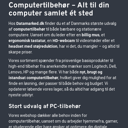
Computertilbehør – Alt til din
computer samlet ét sted
Hos
Datamarked.dk
finder du et af Danmarks største udvalg
af
computertilbehør
til både bærbare og stationære
computere. Uanset om du leder efter en
billig mus
, et
ergonomisk tastatur
, en
HD-webcam
til videomøder eller et
headset med støjreduktion
, har vi det, du mangler – og altid til
skarpe priser.
Vores sortiment spænder fra prisvenlige basisprodukter til
high-end tilbehør fra anerkendte mærker som Logitech, Dell,
Lenovo, HP og mange flere. Vi har både
nyt, brugt og
istandsat computertilbehør
, hvilket giver dig mulighed for at
finde en løsning, der passer til både behov og budget. Vi
opdaterer løbende vores lager, så du altid har adgang til det
nyeste udstyr.
Stort udvalg af PC-tilbehør
Vores webshop dækker alle behov inden for
computertilbehør, uanset om du arbejder hjemmefra, gamer,
er studerende eller bare ønsker at optimere din digitale