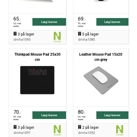
65
69
,-
,-
Læg i kurven
Læg i kurven
52
,- excl.
55
,- excl.
moms
moms
3
på lager
5
på lager
dmha1093
dmha1085
Thinkpad Mouse Pad 25x30
Leather Mouse Pad 15x20
cm
cm grey
70
80
,-
,-
Læg i kurven
Læg i kurven
56
,- excl.
64
,- excl.
moms
moms
3
på lager
2
på lager
dmha1097
dmha1092