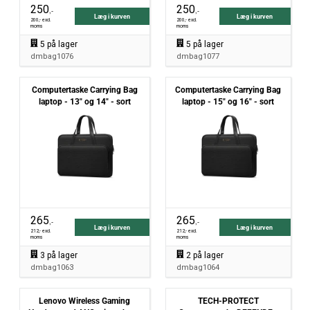
250
250
,-
,-
Læg i kurven
Læg i kurven
200
,- excl.
200
,- excl.
moms
moms
5
på lager
5
på lager
dmbag1076
dmbag1077
Computertaske Carrying Bag
Computertaske Carrying Bag
laptop - 13" og 14" - sort
laptop - 15" og 16" - sort
265
265
,-
,-
Læg i kurven
Læg i kurven
212
,- excl.
212
,- excl.
moms
moms
3
på lager
2
på lager
dmbag1063
dmbag1064
Lenovo Wireless Gaming
TECH-PROTECT