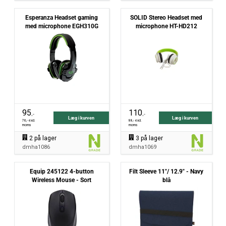
Esperanza Headset gaming
SOLID Stereo Headset med
med microphone EGH310G
microphone HT-HD212
95
110
,-
,-
Læg i kurven
Læg i kurven
76
,- excl.
88
,- excl.
moms
moms
2
på lager
3
på lager
dmha1086
dmha1069
Equip 245122 4-button
Filt Sleeve 11"/ 12.9" - Navy
Wireless Mouse - Sort
blå