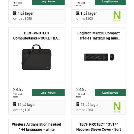
Læg i kurven
Læg i kurven
180
,- excl.
196
,- excl.
moms
moms
4
på lager
1
på lager
dmbag1058
dmha1103
TECH-PROTECT
Logitech MK220 Compact
Computertaske POCKET BAG
Trådløs Tastatur og mus
laptop - 13" og 14" - sort
combo US layout
245
245
,-
,-
Læg i kurven
Læg i kurven
196
,- excl.
196
,- excl.
moms
moms
15
på lager
27
på lager
dmbag1061
dmha2063
Wireless Al translation headset
TECH PROTECT 13"/14"
144 languages - white
Neopren Sleeve Cover - Sort