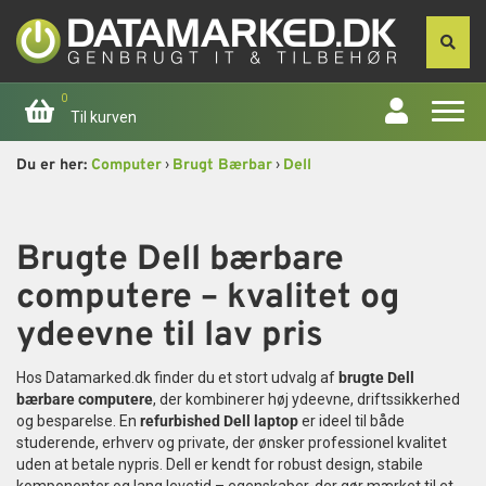
0
Til kurven
›
›
Du er her:
Computer
Brugt Bærbar
Dell
Forside
Apple
Brugte Dell bærbare
computere – kvalitet og
Computer
ydeevne til lav pris
Skærme
Hos Datamarked.dk finder du et stort udvalg af
brugte Dell
bærbare computere
, der kombinerer høj ydeevne, driftssikkerhed
Smartphone
og besparelse. En
refurbished Dell laptop
er ideel til både
studerende, erhverv og private, der ønsker professionel kvalitet
Tablet
uden at betale nypris. Dell er kendt for robust design, stabile