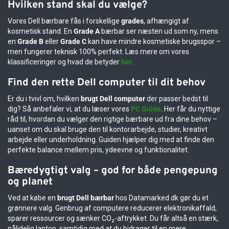
Hvilken stand skal du vælge?
Vores Dell bærbare fås i forskellige
grades
, afhængigt af
kosmetisk stand. En
Grade A
bærbar ser næsten ud som ny, mens
en
Grade B
eller
Grade C
kan have mindre kosmetiske brugsspor –
men fungerer teknisk 100% perfekt. Læs mere om vores
klassificeringer og hvad de betyder
her
.
Find den rette Dell computer til dit behov
Er du i tvivl om, hvilken
brugt Dell computer
der passer bedst til
dig? Så anbefaler vi, at du læser vores
PC Guide
. Her får du nyttige
råd til, hvordan du vælger den rigtige bærbare ud fra dine behov –
uanset om du skal bruge den til kontorarbejde, studier, kreativt
arbejde eller underholdning. Guiden hjælper dig med at finde den
perfekte balance mellem pris, ydeevne og funktionalitet.
Bæredygtigt valg – god for både pengepung
og planet
Ved at købe en
brugt Dell bærbar
hos Datamarked.dk gør du et
grønnere valg. Genbrug af computere reducerer elektronikaffald,
sparer ressourcer og sænker CO₂-aftrykket. Du får altså en stærk,
pålidelig laptop, samtidig med at du bidrager til en mere