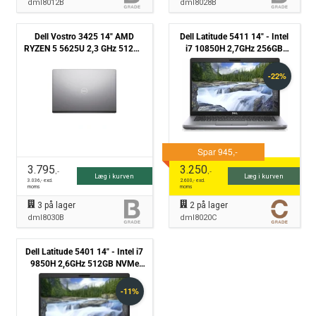
dml8012B
dml8028B
Dell Vostro 3425 14" AMD
Dell Latitude 5411 14" - Intel
RYZEN 5 5625U 2,3 GHz 512GB
i7 10850H 2,7GHz 256GB
NVMe 8GB Windows 11 Pro -
NVMe 8GB - Nvidia MX250 -
Grade B
Grade C
3.795
3.250
,-
,-
Læg i kurven
Læg i kurven
3.036
,- excl.
2.600
,- excl.
moms
moms
3
på lager
2
på lager
dml8030B
dml8020C
Dell Latitude 5401 14" - Intel i7
9850H 2,6GHz 512GB NVMe
16GB - Grade B