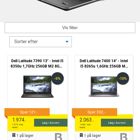
Vis filter
Dell Latitude 7390 13" - Intel i5
Dell Latitude 7400 14" - Intel
8350u 1,7GHz 256GB M2 8GB -
i5 8265u 1,6GHz 256GB M2
Grade B
8GB - Grade B
1.974
2.063
,-
,-
Læg i kurven
Læg i kurven
1.579
,- excl.
1.650
,- excl.
moms
moms
1
på lager
1
på lager