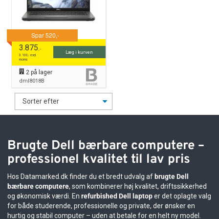
3.875
,-
Læg i kurven
3.100
,- excl.
moms
2
på lager
dml8018B
Brugte Dell bærbare computere –
professionel kvalitet til lav pris
Hos Datamarked.dk finder du et bredt udvalg af
brugte Dell
bærbare computere
, som kombinerer høj kvalitet, driftssikkerhed
og økonomisk værdi. En
refurbished Dell laptop
er det oplagte valg
for både studerende, professionelle og private, der ønsker en
hurtig og stabil computer – uden at betale for en helt ny model.