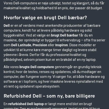
Vores Dell-computere er nøje udvalgt, testet og klargjort, så du får
maksimal kvalitet og holdbarhed til en pris, der passer dit budget.
Hvorfor vælge en brugt Dell bærbar?
Dell
er en af verdens mest anerkendte producenter af bærbare
computere, kendt for at levere pålidelig hardware og solid
byggekvalitet. Ved at vælge en
brugt Dell bærbar
får du en
maskine, der oprindeligt er bygget til erhvervsbrug – ofte fra serier
som
Dell Latitude
,
Precision
eller
Inspiron
. Disse modeller er
udviklet til at kunne køre mange timer dagligt og levere stabil
ydeevne i årevis. Derfor får du professionel kvalitet og
pålidelighed, selvom prisen kun er en brøkdel af en ny laptop.
Alle vores
brugte Dell computere
gennemgår en grundig teknisk
kontrol, hvor de testes, renses og opdateres, så du modtager en
computer, der fungerer som ny. Vi sørger for, at både hardware og
software er i topform, og hver maskine leveres nyinstalleret med
et rent og opdateret operativsystem.
Refurbished Dell – som ny, bare billigere
En
refurbished Dell laptop
er langt mere end blot en brugt
computer. Den er professionelt renoveret, testet og klar til brug.