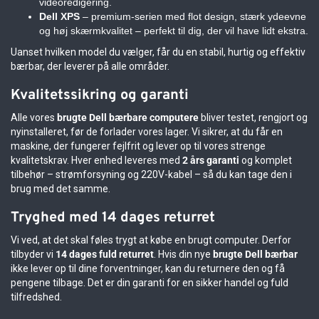
videoredigering.
Dell XPS
– premium-serien med flot design, stærk ydeevne
og høj skærmkvalitet – perfekt til dig, der vil have lidt ekstra.
Uanset hvilken model du vælger, får du en stabil, hurtig og effektiv
bærbar, der leverer på alle områder.
Kvalitetssikring og garanti
Alle vores
brugte Dell bærbare computere
bliver testet, rengjort og
nyinstalleret, før de forlader vores lager. Vi sikrer, at du får en
maskine, der fungerer fejlfrit og lever op til vores strenge
kvalitetskrav. Hver enhed leveres med
2 års garanti
og komplet
tilbehør – strømforsyning og 220V-kabel – så du kan tage den i
brug med det samme.
Tryghed med 14 dages returret
Vi ved, at det skal føles trygt at købe en brugt computer. Derfor
tilbyder vi
14 dages fuld returret
. Hvis din nye
brugte Dell bærbar
ikke lever op til dine forventninger, kan du returnere den og få
pengene tilbage. Det er din garanti for en sikker handel og fuld
tilfredshed.