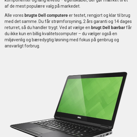
komponenter og lang levetid – egenskaber, der gør mærket til et
af de mest populære valg på markedet.
Tilbehør
Alle vores
brugte Dell computere
er testet, rengjort og klar til brug
med det samme. Du får strømforsyning, 2 års garanti og 14 dages
Reparationer og RMA
returret, så du handler trygt. Ved at vælge en
brugt Dell bærbar
får
du ikke kun en billig kvalitetscomputer – du vælger også en
Reservedele
miljøvenlig og bæredygtig løsning med fokus på genbrug og
ansvarligt forbrug.
B2B-Opkøb
>>BACK-2-SCHOOL<<
Log ind