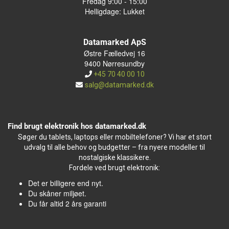
Fredag 9:00 - 15:00
Helligdage: Lukket
Datamarked ApS
Østre Fælledvej 16
9400 Nørresundby
+45 70 40 00 10
salg@datamarked.dk
Find brugt elektronik hos datamarked.dk
Søger du tablets, laptops eller mobiltelefoner? Vi har et stort
udvalg til alle behov og budgetter – fra nyere modeller til
nostalgiske klassikere.
Fordele ved brugt elektronik:
Det er billigere end nyt.
Du skåner miljøet.
Du får altid 2 års garanti