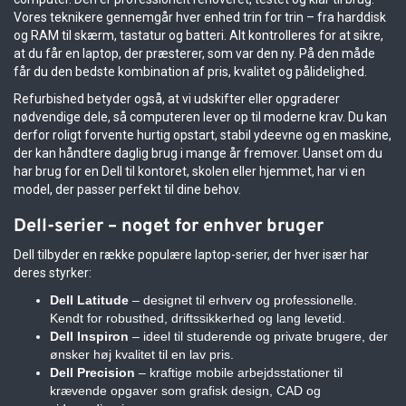
Vores teknikere gennemgår hver enhed trin for trin – fra harddisk
og RAM til skærm, tastatur og batteri. Alt kontrolleres for at sikre,
at du får en laptop, der præsterer, som var den ny. På den måde
får du den bedste kombination af pris, kvalitet og pålidelighed.
Refurbished betyder også, at vi udskifter eller opgraderer
nødvendige dele, så computeren lever op til moderne krav. Du kan
derfor roligt forvente hurtig opstart, stabil ydeevne og en maskine,
der kan håndtere daglig brug i mange år fremover. Uanset om du
har brug for en Dell til kontoret, skolen eller hjemmet, har vi en
model, der passer perfekt til dine behov.
Dell-serier – noget for enhver bruger
Dell tilbyder en række populære laptop-serier, der hver især har
deres styrker:
Dell Latitude
– designet til erhverv og professionelle.
Kendt for robusthed, driftssikkerhed og lang levetid.
Dell Inspiron
– ideel til studerende og private brugere, der
ønsker høj kvalitet til en lav pris.
Dell Precision
– kraftige mobile arbejdsstationer til
krævende opgaver som grafisk design, CAD og