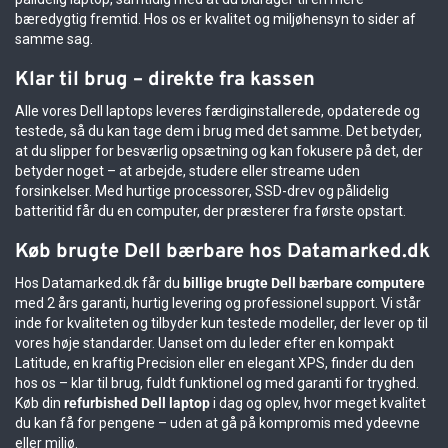
bæredygtig fremtid. Hos os er kvalitet og miljøhensyn to sider af
samme sag.
Klar til brug – direkte fra kassen
Alle vores Dell laptops leveres færdiginstallerede, opdaterede og
testede, så du kan tage dem i brug med det samme. Det betyder,
at du slipper for besværlig opsætning og kan fokusere på det, der
betyder noget – at arbejde, studere eller streame uden
forsinkelser. Med hurtige processorer, SSD-drev og pålidelig
batteritid får du en computer, der præsterer fra første opstart.
Køb brugte Dell bærbare hos Datamarked.dk
Hos Datamarked.dk får du
billige brugte Dell bærbare computere
med 2 års garanti, hurtig levering og professionel support. Vi står
inde for kvaliteten og tilbyder kun testede modeller, der lever op til
vores høje standarder. Uanset om du leder efter en kompakt
Latitude, en kraftig Precision eller en elegant XPS, finder du den
hos os – klar til brug, fuldt funktionel og med garanti for tryghed.
Køb din
refurbished Dell laptop
i dag og oplev, hvor meget kvalitet
du kan få for pengene – uden at gå på kompromis med ydeevne
eller miljø.