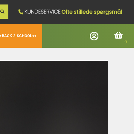
>BACK-2-SCHOOL<<
Log ind
Indkøbskurv
Registrerede kunder
E-mail
Adgangskode
Glemt adgangskode
Login