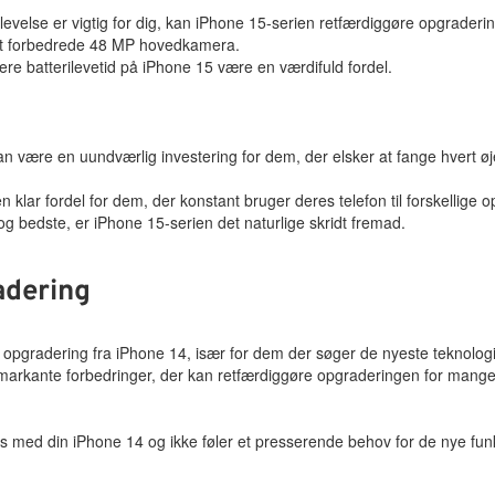
velse er vigtig for dig, kan iPhone 15-serien retfærdiggøre opgraderi
det forbedrede 48 MP hovedkamera.
ere batterilevetid på iPhone 15 være en værdifuld fordel.
være en uundværlig investering for dem, der elsker at fange hvert øje
 klar fordel for dem, der konstant bruger deres telefon til forskellige o
og bedste, er iPhone 15-serien det naturlige skridt fremad.
adering
ig opgradering fra iPhone 14, især for dem der søger de nyeste teknolog
 markante forbedringer, der kan retfærdiggøre opgraderingen for mang
reds med din iPhone 14 og ikke føler et presserende behov for de nye fun