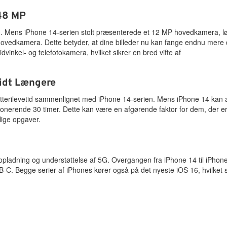
48 MP
n. Mens iPhone 14-serien stolt præsenterede et 12 MP hovedkamera, lø
vedkamera. Dette betyder, at dine billeder nu kan fange endnu mere d
inkel- og telefotokamera, hvilket sikrer en bred vifte af
Lidt Længere
tterilevetid sammenlignet med iPhone 14-serien. Mens iPhone 14 kan a
imponerende 30 timer. Dette kan være en afgørende faktor for dem, der e
glige opgaver.
pladning og understøttelse af 5G. Overgangen fra iPhone 14 til iPhon
USB-C. Begge serier af iPhones kører også på det nyeste iOS 16, hvilket s