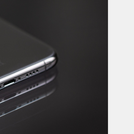
Opret login?
Klik for at anmode om en ny
bruger