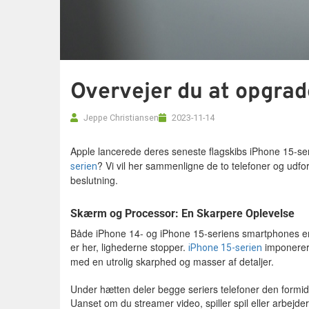
Overvejer du at opgrade
Jeppe Christiansen
2023-11-14
Apple lancerede deres seneste flagskibs iPhone 15-se
? Vi vil her sammenligne de to telefoner og udfo
serien
beslutning.
Skærm og Processor: En Skarpere Oplevelse
Både iPhone 14- og iPhone 15-seriens smartphones er
er her, lighederne stopper.
imponerer 
iPhone 15-serien
med en utrolig skarphed og masser af detaljer.
Under hætten deler begge seriers telefoner den formida
Uanset om du streamer video, spiller spil eller arbe