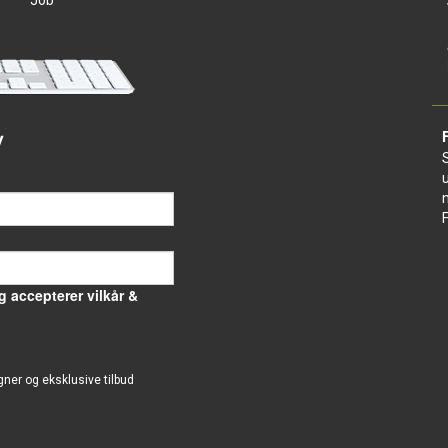
Job
v
g accepterer vilkår &
gner og eksklusive tilbud