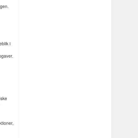
ngen.
blik i
pgaver.
iske
e
ktioner,