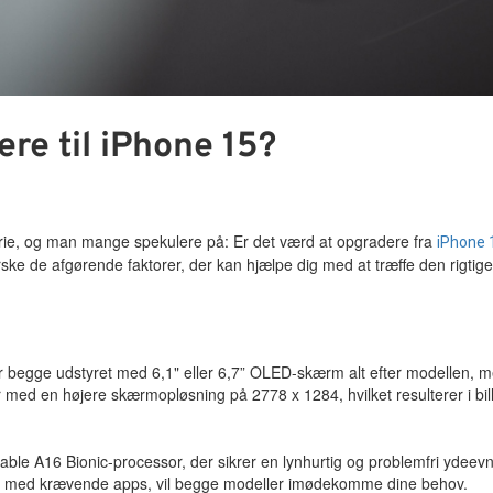
re til iPhone 15?
rie, og man mange spekulere på: Er det værd at opgradere fra
iPhone 
rske de afgørende faktorer, der kan hjælpe dig med at træffe den rigtige
 begge udstyret med 6,1" eller 6,7” OLED-skærm alt efter modellen, m
med en højere skærmopløsning på 2778 x 1284, hvilket resulterer i bil
ble A16 Bionic-processor, der sikrer en lynhurtig og problemfri ydeev
jder med krævende apps, vil begge modeller imødekomme dine behov.