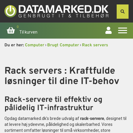
0
Til kurven
›
›
Du er her:
Computer
Brugt Computer
Rack servers
Forside
Apple
Rack servers : Kraftfulde
løsninger til dine IT-behov
Computer
Skærme
Rack-servere til effektiv og
pålidelig IT-infrastruktur
Smartphone
Opdag datamarked.dk’s brede udvalg af
rack-servere
, designet til
at levere høj ydeevne, pålidelighed og skalerbarhed. Vores
Tablet
sortiment omfatter løsninger til små virksomheder, store