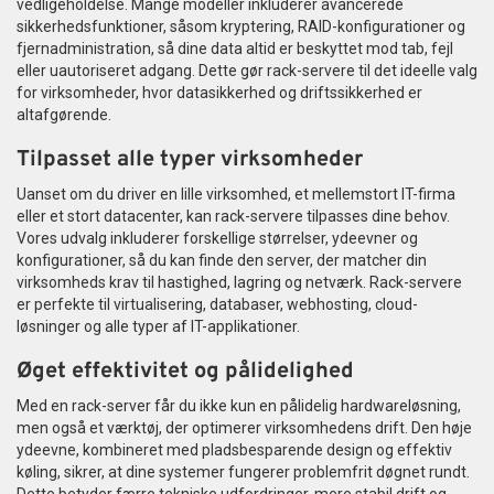
vedligeholdelse. Mange modeller inkluderer avancerede
sikkerhedsfunktioner, såsom kryptering, RAID-konfigurationer og
fjernadministration, så dine data altid er beskyttet mod tab, fejl
eller uautoriseret adgang. Dette gør rack-servere til det ideelle valg
for virksomheder, hvor datasikkerhed og driftssikkerhed er
altafgørende.
Tilpasset alle typer virksomheder
Uanset om du driver en lille virksomhed, et mellemstort IT-firma
eller et stort datacenter, kan rack-servere tilpasses dine behov.
Vores udvalg inkluderer forskellige størrelser, ydeevner og
konfigurationer, så du kan finde den server, der matcher din
virksomheds krav til hastighed, lagring og netværk. Rack-servere
er perfekte til virtualisering, databaser, webhosting, cloud-
løsninger og alle typer af IT-applikationer.
Øget effektivitet og pålidelighed
Med en rack-server får du ikke kun en pålidelig hardwareløsning,
men også et værktøj, der optimerer virksomhedens drift. Den høje
ydeevne, kombineret med pladsbesparende design og effektiv
køling, sikrer, at dine systemer fungerer problemfrit døgnet rundt.