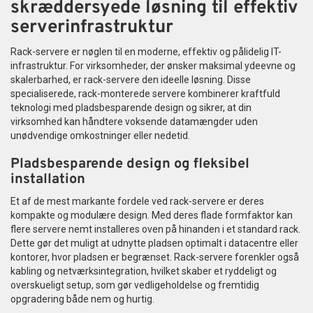
skræddersyede løsning til effektiv
serverinfrastruktur
Rack-servere er nøglen til en moderne, effektiv og pålidelig IT-
infrastruktur. For virksomheder, der ønsker maksimal ydeevne og
skalerbarhed, er rack-servere den ideelle løsning. Disse
specialiserede, rack-monterede servere kombinerer kraftfuld
teknologi med pladsbesparende design og sikrer, at din
virksomhed kan håndtere voksende datamængder uden
unødvendige omkostninger eller nedetid.
Pladsbesparende design og fleksibel
installation
Et af de mest markante fordele ved rack-servere er deres
kompakte og modulære design. Med deres flade formfaktor kan
flere servere nemt installeres oven på hinanden i et standard rack.
Dette gør det muligt at udnytte pladsen optimalt i datacentre eller
kontorer, hvor pladsen er begrænset. Rack-servere forenkler også
kabling og netværksintegration, hvilket skaber et ryddeligt og
overskueligt setup, som gør vedligeholdelse og fremtidig
opgradering både nem og hurtig.