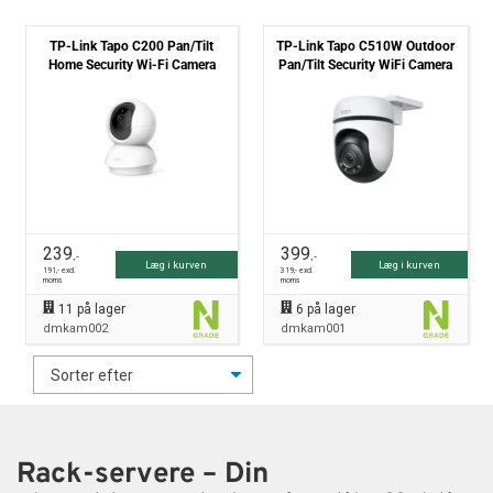
TP-Link Tapo C200 Pan/Tilt
TP-Link Tapo C510W Outdoor
Home Security Wi-Fi Camera
Pan/Tilt Security WiFi Camera
239
399
,-
,-
Læg i kurven
Læg i kurven
191
,- excl.
319
,- excl.
moms
moms
11
på lager
6
på lager
dmkam002
dmkam001
Rack-servere – Din