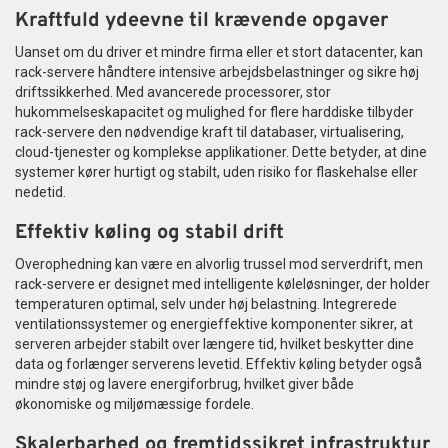
Kraftfuld ydeevne til krævende opgaver
Uanset om du driver et mindre firma eller et stort datacenter, kan
rack-servere håndtere intensive arbejdsbelastninger og sikre høj
driftssikkerhed. Med avancerede processorer, stor
hukommelseskapacitet og mulighed for flere harddiske tilbyder
rack-servere den nødvendige kraft til databaser, virtualisering,
cloud-tjenester og komplekse applikationer. Dette betyder, at dine
systemer kører hurtigt og stabilt, uden risiko for flaskehalse eller
nedetid.
Effektiv køling og stabil drift
Overophedning kan være en alvorlig trussel mod serverdrift, men
rack-servere er designet med intelligente køleløsninger, der holder
temperaturen optimal, selv under høj belastning. Integrerede
ventilationssystemer og energieffektive komponenter sikrer, at
serveren arbejder stabilt over længere tid, hvilket beskytter dine
data og forlænger serverens levetid. Effektiv køling betyder også
mindre støj og lavere energiforbrug, hvilket giver både
økonomiske og miljømæssige fordele.
Skalerbarhed og fremtidssikret infrastruktur