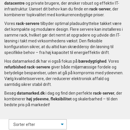
datacentre
og private brugere, der ønsker robust og effektiv IT-
Tilbehør
infrastruktur. Uanset dit behov kan du finde en
rack-server
, der
kombinerer topkvalitet med konkurrencedygtige priser.
Reparationer og RMA
Vores
rack-servere
tilbyder optimal pladsudnyttelse takket være
det kompakte og modulære design. Flere servere kan installeres i
samme rack, hvilket gør det nemt at opgradere og udvide din IT-
Reservedele
løsning i takt med virksomhedens vækst. Den fleksible
konfiguration sikrer, at du altid kan skræddersy din løsning til
B2B-Opkøb
specifikke behov – fra høj kapacitet til energieffektiv drift.
Hos datamarked.dk har vi også fokus på
bæredygtighed
. Vores
>>BACK-2-SCHOOL<<
refurbished rack-servere
giver både miljømæssige fordele og
betydelige besparelser, uden at gå på kompromis med ydeevnen.
Vælg kvalitetsservere, der reducerer elektronisk affald og
Log ind
samtidig sikrer stabil drift.
Besøg
datamarked.dk
i dag og find den perfekte
rack-server
, der
kombinerer
høj ydeevne
,
fleksibilitet
og skalerbarhed – til den
bedste pris på markedet!