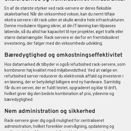
En af de største styrker ved rack-servere er deres fleksible
skalerbarhed. Når din virksomhed vokser, kan du nemt tilføje
ekstra servere i dit rack uden at skulle ændre hele infrastrukturen.
Denne modulære tilgang sikrer, at din IT-løsning kan tilpasses
løbende, så du altid har kapacitet til nye projekter, øget trafik eller
større datamængder. Rack-servere er derfor en fremtidssikret
investering, der følger med din virksomheds udvikling.
Bæredygtighed og omkostningseffektivitet
Hos datamarked.dk tilbyder vi også refurbished rack-servere, som
kombinerer høj kvalitet med miljøbevidsthed. Ved at vælge en
refurbished server reducerer du elektronisk affald og investerer i
en løsning, der er betydeligt billigere end ny hardware. Samtidig
får du en server, der er fuldt testet, opgraderet og klar til drift,
hvilket giver dig den bedste kombination af pris, ydeevne og
bæredygtighed.
Nem administration og sikkerhed
Rack-servere giver dig også mulighed for centraliseret
administration, hvilket forenkler overvågning, opdatering og