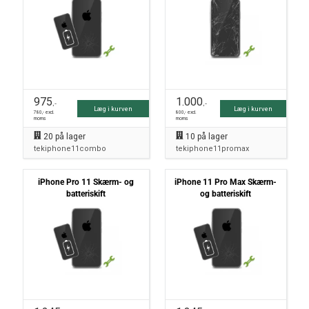
975
1.000
,-
,-
Læg i kurven
Læg i kurven
780
,- excl.
800
,- excl.
moms
moms
20
på lager
10
på lager
tekiphone11combo
tekiphone11promax
iPhone Pro 11 Skærm- og
iPhone 11 Pro Max Skærm-
batteriskift
og batteriskift