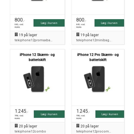
800
800
,-
,-
Læg i kurven
Læg i kurven
640
,- excl.
640
,- excl.
moms
moms
19
på lager
19
på lager
tekiphone12promaxbagside
tekiphone12minibagside
iPhone 12 Skærm- og
iPhone 12 Pro Skærm- og
batteriskift
batteriskift
1.245
1.245
,-
,-
Læg i kurven
Læg i kurven
996
,- excl.
996
,- excl.
moms
moms
20
på lager
20
på lager
tekiphone12combo
tekiphone12procombo