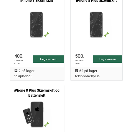
iPhone 8 Skærmskift
iPhone 8 Plus Skærmskift
400
500
,-
,-
Læg i kurven
Læg i kurven
320
,- excl.
400
,- excl.
moms
moms
2
på lager
62
på lager
tekiphone8
tekiphone8plus
iPhone 8 Plus Skærmskift og
Batteriskift