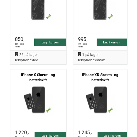
850
995
,-
,-
Læg i kurven
Læg i kurven
680
,- excl.
796
,- excl.
moms
moms
26
på lager
1
på lager
tekiphonexlcd
tekiphonexsmax
iPhone X Skærm- og
iPhone XR Skærm- og
batteriskift
batteriskift
1.220
1.245
,-
,-
Læg i kurven
Læg i kurven