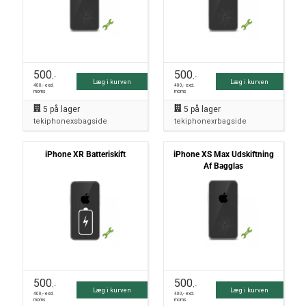
500
500
,-
,-
Læg i kurven
Læg i kurven
400
,- excl.
400
,- excl.
moms
moms
5
på lager
5
på lager
tekiphonexsbagside
tekiphonexrbagside
iPhone XR Batteriskift
iPhone XS Max Udskiftning
Af Bagglas
500
500
,-
,-
Læg i kurven
Læg i kurven
400
,- excl.
400
,- excl.
moms
moms