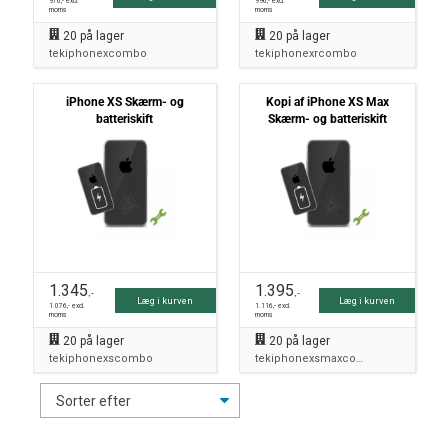
976
,- excl.
996
,- excl.
moms
moms
20
på lager
20
på lager
tekiphonexcombo
tekiphonexrcombo
iPhone XS Skærm- og
Kopi af iPhone XS Max
batteriskift
Skærm- og batteriskift
1.345
1.395
,-
,-
Læg i kurven
Læg i kurven
1.076
,- excl.
1.116
,- excl.
moms
moms
20
på lager
20
på lager
tekiphonexscombo
tekiphonexsmaxcombo