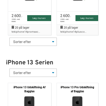
2.600
2.600
,-
,-
Læg i kurven
Læg i kurven
2.080
,- excl.
2.080
,- excl.
moms
moms
20
på lager
20
på lager
tekiphone14promaxcombo
tekiphone14pluscombo
iPhone 13 Serien
iPhone 13 Udskiftning Af
iPhone 13 Pro Udskiftning
Bagglas
af Bagglas