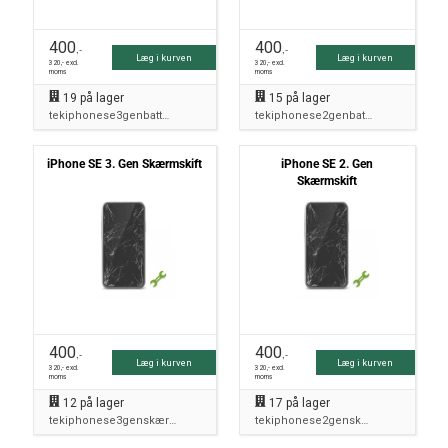
400
400
,-
,-
Læg i kurven
Læg i kurven
320
,- excl.
320
,- excl.
moms
moms
19
på lager
15
på lager
tekiphonese3genbatteri
tekiphonese2genbatteri
iPhone SE 3. Gen Skærmskift
iPhone SE 2. Gen
Skærmskift
400
400
,-
,-
Læg i kurven
Læg i kurven
320
,- excl.
320
,- excl.
moms
moms
12
på lager
17
på lager
tekiphonese3genskærmskift
tekiphonese2genskærmskift