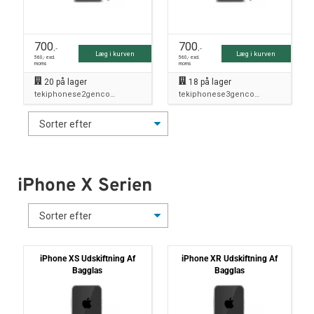
700
700
,-
,-
Læg i kurven
Læg i kurven
560
,- excl.
560
,- excl.
moms
moms
20
på lager
18
på lager
tekiphonese2gencombo
tekiphonese3gencombo
iPhone X Serien
iPhone XS Udskiftning Af
iPhone XR Udskiftning Af
Bagglas
Bagglas