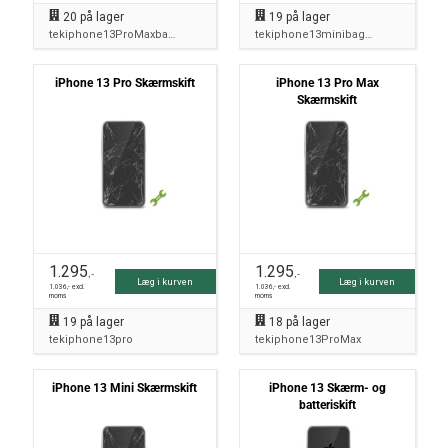
20
på lager
19
på lager
tekiphone13ProMaxbagside
tekiphone13minibagside
iPhone 13 Pro Skærmskift
iPhone 13 Pro Max
Skærmskift
1.295
1.295
,-
,-
Læg i kurven
Læg i kurven
1.036
,- excl.
1.036
,- excl.
moms
moms
19
på lager
18
på lager
tekiphone13pro
tekiphone13ProMax
iPhone 13 Mini Skærmskift
iPhone 13 Skærm- og
batteriskift