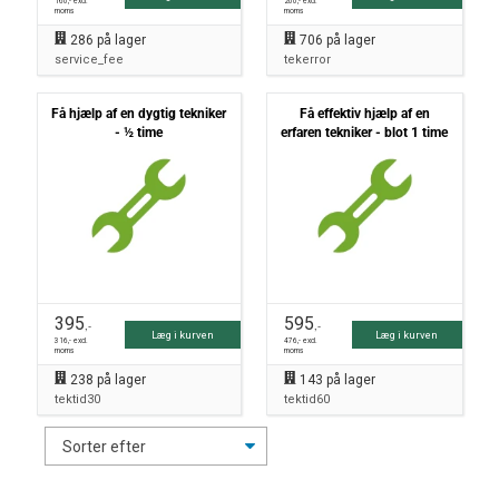
160
,- excl.
200
,- excl.
moms
moms
286
på lager
706
på lager
service_fee
tekerror
Få hjælp af en dygtig tekniker
Få effektiv hjælp af en
- ½ time
erfaren tekniker - blot 1 time
395
595
,-
,-
Læg i kurven
Læg i kurven
316
,- excl.
476
,- excl.
moms
moms
238
på lager
143
på lager
tektid30
tektid60