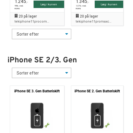
1.245
1.345
,-
,-
Læg i kurven
Læg i kurven
996
,- excl.
1.076
,- excl.
moms
moms
20
på lager
20
på lager
tekiphone11procombo
tekiphone11promaxcombo
iPhone SE 2/3. Gen
iPhone SE 3. Gen Batteriskift
iPhone SE 2. Gen Batteriskift