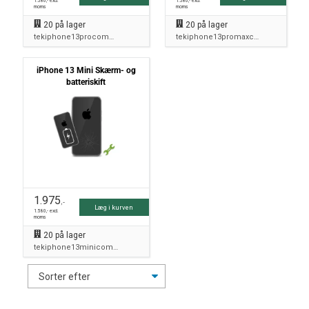
1.580
,- excl.
1.580
,- excl.
moms
moms
20
på lager
20
på lager
tekiphone13procombo
tekiphone13promaxcombo
iPhone 13 Mini Skærm- og
batteriskift
1.975
,-
Læg i kurven
1.580
,- excl.
moms
20
på lager
tekiphone13minicombo