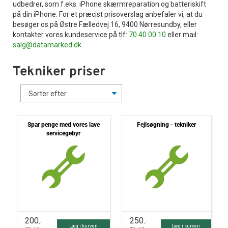
udbedrer, som f.eks. iPhone skærmreparation og batteriskift
Tilbehør
på din iPhone. For et præcist prisoverslag anbefaler vi, at du
besøger os på Østre Fælledvej 16, 9400 Nørresundby, eller
kontakter vores kundeservice på tlf:
70 40 00 10
eller mail:
Reparationer og RMA
salg@datamarked.dk
.
Reservedele
Tekniker priser
B2B-Opkøb
>>BACK-2-SCHOOL<<
Spar penge med vores lave
Fejlsøgning - tekniker
servicegebyr
Log ind
200
250
,-
,-
Læg i kurven
Læg i kurven