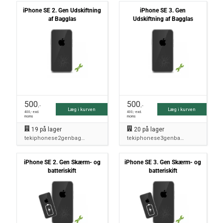
iPhone SE 2. Gen Udskiftning
iPhone SE 3. Gen
af Bagglas
Udskiftning af Bagglas
500
500
,-
,-
Læg i kurven
Læg i kurven
400
,- excl.
400
,- excl.
moms
moms
19
på lager
20
på lager
tekiphonese2genbagside
tekiphonese3genbagside
iPhone SE 2. Gen Skærm- og
iPhone SE 3. Gen Skærm- og
batteriskift
batteriskift