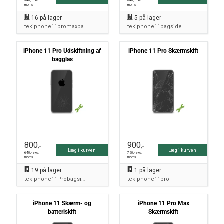
540
,- excl.
640
,- excl.
moms
moms
16
på lager
5
på lager
tekiphone11promaxbagside
tekiphone11bagside
iPhone 11 Pro Udskiftning af
iPhone 11 Pro Skærmskift
bagglas
800
900
,-
,-
Læg i kurven
Læg i kurven
640
,- excl.
720
,- excl.
moms
moms
19
på lager
1
på lager
tekiphone11Probagside
tekiphone11pro
iPhone 11 Skærm- og
iPhone 11 Pro Max
batteriskift
Skærmskift