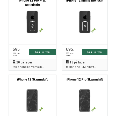
iPhone 12 Pro Max
iPhone 12 Mini Batteriskift
Batteriskift
695
695
,-
,-
Læg i kurven
Læg i kurven
556
,- excl.
556
,- excl.
moms
moms
20
på lager
18
på lager
tekiphone12ProMaxbatteri
tekiphone12Minibatteri
iPhone 12 Skærmskift
iPhone 12 Pro Skærmskift