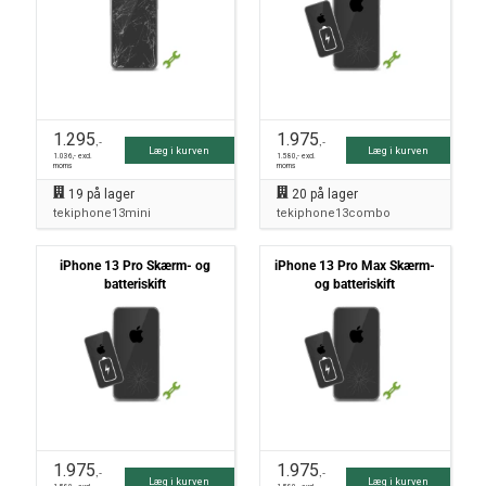
1.295
1.975
,-
,-
Læg i kurven
Læg i kurven
1.036
,- excl.
1.580
,- excl.
moms
moms
19
på lager
20
på lager
tekiphone13mini
tekiphone13combo
iPhone 13 Pro Skærm- og
iPhone 13 Pro Max Skærm-
batteriskift
og batteriskift
1.975
1.975
,-
,-
Læg i kurven
Læg i kurven