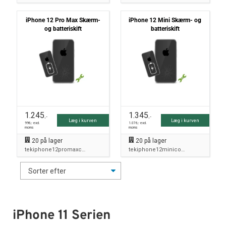
iPhone 12 Pro Max Skærm-
iPhone 12 Mini Skærm- og
og batteriskift
batteriskift
1.245
1.345
,-
,-
Læg i kurven
Læg i kurven
996
,- excl.
1.076
,- excl.
moms
moms
20
på lager
20
på lager
tekiphone12promaxcombo
tekiphone12minicombo
iPhone 11 Serien