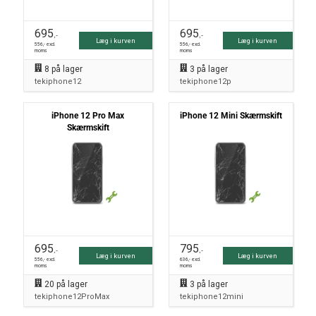
695
695
,-
,-
Læg i kurven
Læg i kurven
556
,- excl.
556
,- excl.
moms
moms
8
på lager
3
på lager
tekiphone12
tekiphone12p
iPhone 12 Pro Max
iPhone 12 Mini Skærmskift
Skærmskift
695
795
,-
,-
Læg i kurven
Læg i kurven
556
,- excl.
636
,- excl.
moms
moms
20
på lager
3
på lager
tekiphone12ProMax
tekiphone12mini