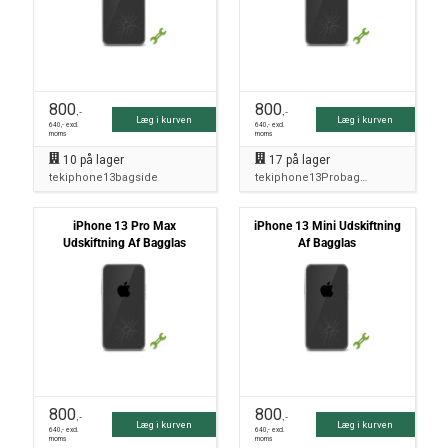
800
800
,-
,-
Læg i kurven
Læg i kurven
640
,- excl.
640
,- excl.
moms
moms
10
på lager
17
på lager
tekiphone13bagside
tekiphone13Probagside
iPhone 13 Pro Max
iPhone 13 Mini Udskiftning
Udskiftning Af Bagglas
Af Bagglas
800
800
,-
,-
Læg i kurven
Læg i kurven
640
,- excl.
640
,- excl.
moms
moms