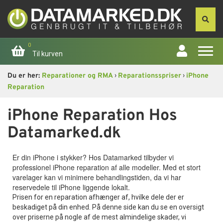
0
Til kurven
›
›
Du er her:
Reparationer og RMA
Reparationsspriser
iPhone
Forside
Reparation
Apple
iPhone Reparation Hos
Datamarked.dk
Computer
Er din iPhone i stykker? Hos Datamarked tilbyder vi
Skærme
professionel iPhone reparation af alle modeller. Med et stort
varelager kan vi minimere behandlingstiden, da vi har
Smartphone
reservedele til iPhone liggende lokalt.
Prisen for en reparation afhænger af, hvilke dele der er
beskadiget på din enhed. På denne side kan du se en oversigt
Tablet
over priserne på nogle af de mest almindelige skader, vi