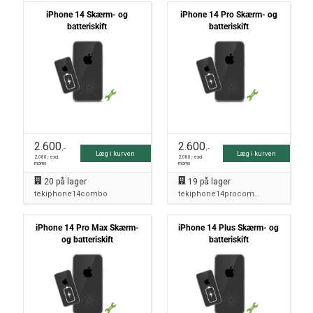
iPhone 14 Skærm- og
iPhone 14 Pro Skærm- og
batteriskift
batteriskift
2.600
2.600
,-
,-
Læg i kurven
Læg i kurven
2.080
,- excl.
2.080
,- excl.
moms
moms
20
på lager
19
på lager
tekiphone14combo
tekiphone14procombo
iPhone 14 Pro Max Skærm-
iPhone 14 Plus Skærm- og
og batteriskift
batteriskift