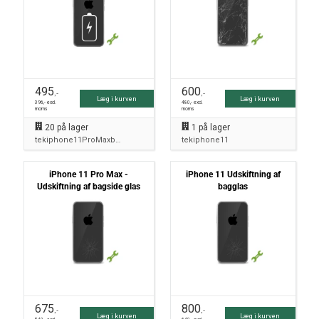
495
600
,-
,-
Læg i kurven
Læg i kurven
396
,- excl.
480
,- excl.
moms
moms
20
på lager
1
på lager
tekiphone11ProMaxbatteri
tekiphone11
iPhone 11 Pro Max -
iPhone 11 Udskiftning af
Udskiftning af bagside glas
bagglas
675
800
,-
,-
Læg i kurven
Læg i kurven