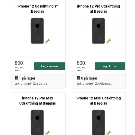
iPhone 12 Udskiftning af
iPhone 12 Pro Udskiftning
Bagglas
af Bagglas
800
800
,-
,-
Læg i kurven
Læg i kurven
640
,- excl.
640
,- excl.
moms
moms
1
på lager
8
på lager
tekiphone12bagside
tekiphone12probagside
iPhone 12 Pro Max
iPhone 12 Mini Udskiftning
Udskiftning af Bagglas
af Bagglas