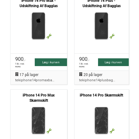
iPhone 14 Pro Max -
iPhone 14 Plus -
Udskiftning Af Bagglas
Udskiftning Af Bagglas
900
900
,-
,-
Læg i kurven
Læg i kurven
720
,- excl.
720
,- excl.
moms
moms
17
på lager
20
på lager
tekiphone14promaxbagside
tekiphone14plusbagside
iPhone 14 Pro Max
iPhone 14 Pro Skærmskift
Skærmskift