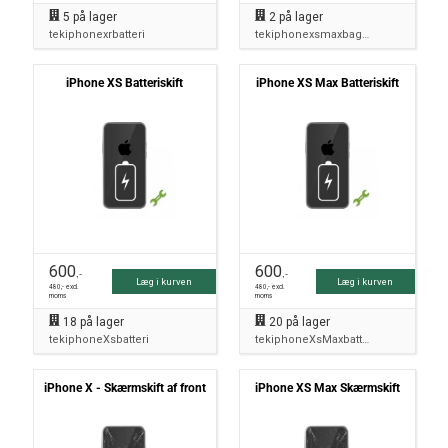
5
på lager
2
på lager
tekiphonexrbatteri
tekiphonexsmaxbagside
iPhone XS Batteriskift
iPhone XS Max Batteriskift
600
600
,-
,-
Læg i kurven
Læg i kurven
480
,- excl.
480
,- excl.
moms
moms
18
på lager
20
på lager
tekiphoneXsbatteri
tekiphoneXsMaxbatteri
iPhone X - Skærmskift af front
iPhone XS Max Skærmskift