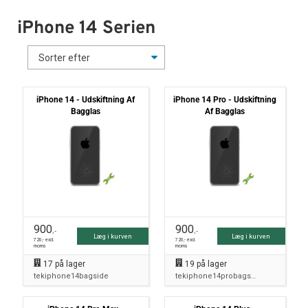
iPhone 14 Serien
iPhone 14 - Udskiftning Af
iPhone 14 Pro - Udskiftning
Bagglas
Af Bagglas
900
900
,-
,-
Læg i kurven
Læg i kurven
720
,- excl.
720
,- excl.
moms
moms
17
på lager
19
på lager
tekiphone14bagside
tekiphone14probagside