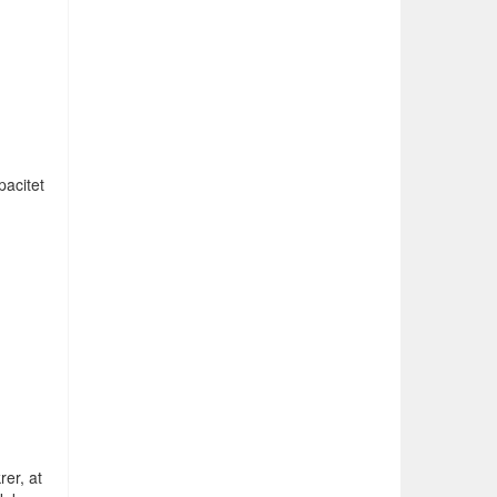
pacitet
er, at