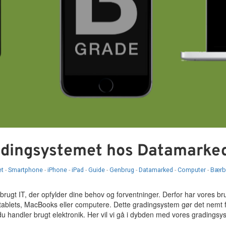
radingsystemet hos Datamarke
et
-
Smartphone
-
iPhone
-
iPad
-
Guide
-
Genbrug
-
Datamarked
-
Computer
-
Bærb
brugt IT, der opfylder dine behov og forventninger. Derfor har vores br
tablets, MacBooks eller computere. Dette gradingsystem gør det nemt f
du handler brugt elektronik. Her vil vi gå i dybden med vores gradings