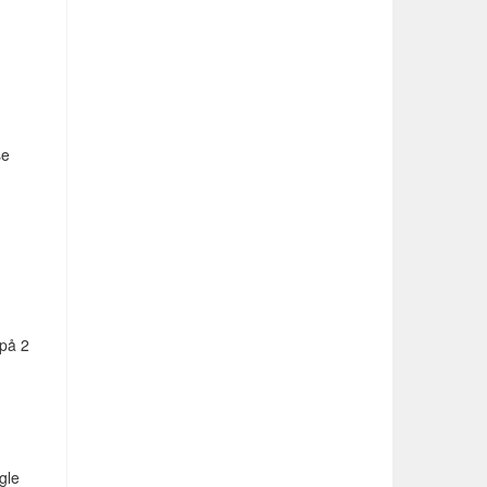
se
 på 2
gle