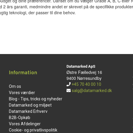
 budget og dine præferencer. Uanset om du vælger Grade A, B, C eller 
med 2 års garanti, medmindre andet er skrevet på de specifikke produkter
tig teknologi, der passer til dine behov.
Datamarked ApS
Østre Fælledvej 16
Information
9400 Nørresundby
+45 70 40 00 10
Om os
salg@datamarked.dk
Vores værdier
Blog - Tips, tricks og nyheder
Datamarked og miljøet
Datamarked Erhverv
B2B-Opkøb
Vores Afdelinger
Cookie- og privatlivspolitik