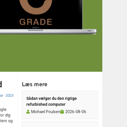
Opret login?
Klik for at anmode om en ny
bruger
d
Læs mere
ar
-
2023
Sådan vælger du den rigtige
refurbished computer
ugte
Michael Poulsen
2026-08-06
or dig
ystem og