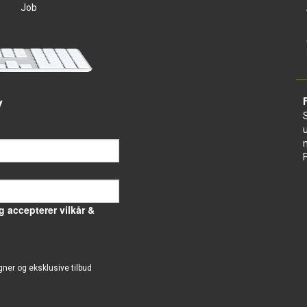
Job
v
g accepterer vilkår &
gner og eksklusive tilbud