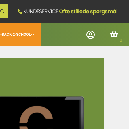
>BACK-2-SCHOOL<<
Log ind
Indkøbskurv
Registrerede kunder
E-mail
Adgangskode
Glemt adgangskode
Login