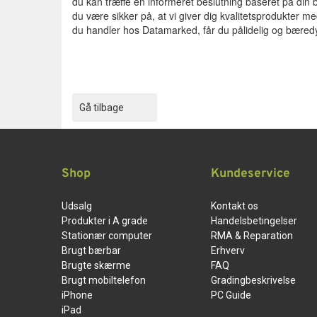
du kan træffe en informeret beslutning baseret på din
du være sikker på, at vi giver dig kvalitetsprodukter 
du handler hos Datamarked, får du pålidelig og bæredyg
Gå tilbage
Shop
Kundeservice
Udsalg
Kontakt os
Produkter i A grade
Handelsbetingelser
Stationær computer
RMA & Reparation
Brugt bærbar
Erhverv
Brugte skærme
FAQ
Brugt mobiltelefon
Gradingbeskrivelse
iPhone
PC Guide
iPad