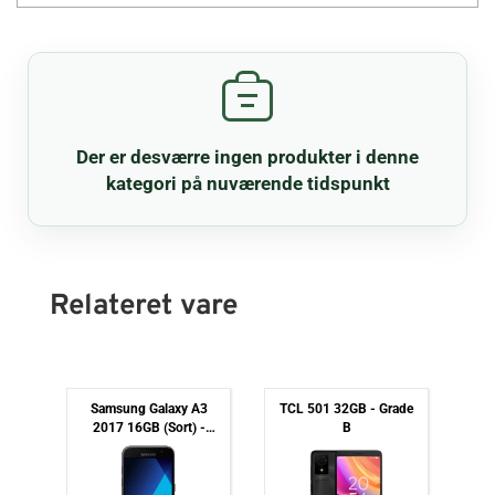
Der er desværre ingen produkter i denne
kategori på nuværende tidspunkt
Relateret vare
r
Samsung Galaxy A3
TCL 501 32GB - Grade
k)
2017 16GB (Sort) -
B
64
Grade B