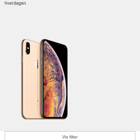
hverdagen.
Tilbehør
Reparationer og RMA
Reservedele
B2B-Opkøb
>>BACK-2-SCHOOL<<
Log ind
Vis filter