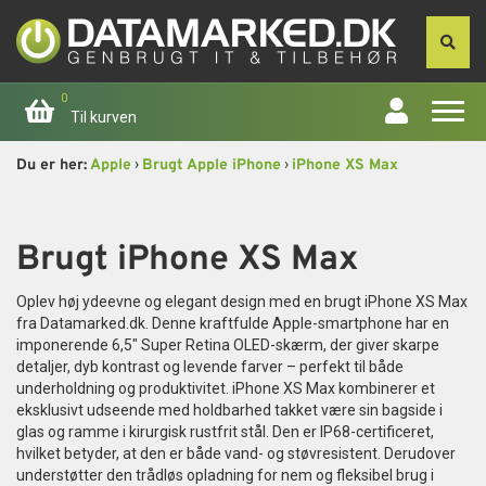
0
Til kurven
›
›
Du er her:
Apple
Brugt Apple iPhone
iPhone XS Max
Forside
Apple
Brugt iPhone XS Max
Computer
Oplev høj ydeevne og elegant design med en brugt iPhone XS Max
fra Datamarked.dk. Denne kraftfulde Apple-smartphone har en
imponerende 6,5" Super Retina OLED-skærm, der giver skarpe
Skærme
detaljer, dyb kontrast og levende farver – perfekt til både
underholdning og produktivitet. iPhone XS Max kombinerer et
Smartphone
eksklusivt udseende med holdbarhed takket være sin bagside i
glas og ramme i kirurgisk rustfrit stål. Den er IP68-certificeret,
hvilket betyder, at den er både vand- og støvresistent. Derudover
Tablet
understøtter den trådløs opladning for nem og fleksibel brug i