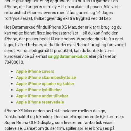
der er grundigt testet og opgraderet, så du kan få glæde af en
iPhone, der fungerer som ny – til en brøkdel af prisen. Alle vores
refurbished iPhones leveres med 2 års garanti og 14 dages
fortrydelsesret, hvilket giver dig ekstra tryghed ved dit køb.
Hos Datamarked får du iPhone XS Max, der er klar til brug, og du
kan vælge blandt flere lagringsstørrelser – så du kan finde den
iPhone, der passer bedst til dine behov. Vi sender direkte fra eget
lager, hvilket betyder, at du får din nye iPhone hurtigt og forsvarligt
sendt. Har du spørgsmål til produktet, kan du kontakte vores
kundeservice på e-mail
salg@datamarked.dk
eller på telefon
70400010.
Apple iPhone covers
Apple iPhone skærmbeskyttelse
Apple iPhone oplader og kabler
Apple iPhone lydtilbehør
Apple iPhone andet tilbehør
Apple iPhone reservedele
iPhone XS Max er den perfekte balance mellem design,
funktionalitet og teknologi. Den har et imponerende 6,5-tommers
Super Retina OLED-display, som leverer en fantastisk visuel
oplevelse. Uanset om du ser film, spiller spil eller browses på