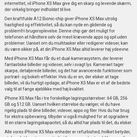
internettet, vil iPhone XS Max give dig en skarp og levende skærm,
der virkelig bringer indholdet til live.
Den kraftfulde A12 Bionic-chip giver iPhone XS Max utrolig
hastighed og effektivitet, så du kan nyde en glidende og
problemfri brugeroplevelse. Denne chip gør det muligt for
telefonen at håndtere selv de mest krævende apps og spil uden
problemer. Uanset om du multitasker eller redigerer videoer, kan
du være sikker på, at din iPhone XS Max altid leverer høj ydeevne.
Med iPhone XS Max får du et dual-kamerasystem, der leverer
fantastiske billeder og videoer, selv i svagt lys. Kameraet tager
skarpe, detaljerede billeder, og det har avancerede funktioner som
portræt- og bokeh-effekter. Hvis du er en, der elsker at tage
billeder, vil du hurtigt opdage, at iPhone XS Max er et af de bedste
valg til at fange øjeblikke med høj kvalitet.
iPhone XS Max fås i tre forskellige lagringsstørrelser: 64 GB, 256
GB og 512 GB. Uanset hvilken størrelse du vælger, vil du have
rigelig plads til dine billeder, videoer, apps og filer. Hvis du har brug
for ekstra opbevaring, tilbyder vi også mulighed for at opgradere
til en større lagringskapacitet, så du altid har plads til det, du elsker.
Alle vores iPhone XS Max-enheder er refurbished, hvilket betyder,