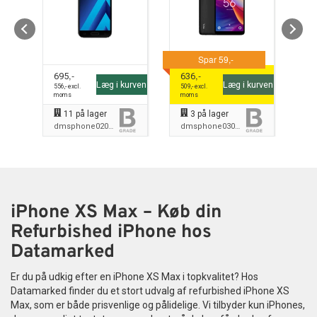
 i
,-
,-
695
636
65
Læg i kurven
Læg i kurven
ven
556
,- excl.
509
,- excl.
52
moms
moms
mo
11
på lager
3
på lager
dmsphone0207B
dmsphone0308B
iPhone XS Max – Køb din
Refurbished iPhone hos
Datamarked
Er du på udkig efter en iPhone XS Max i topkvalitet? Hos
Datamarked finder du et stort udvalg af refurbished iPhone XS
Max, som er både prisvenlige og pålidelige. Vi tilbyder kun iPhones,