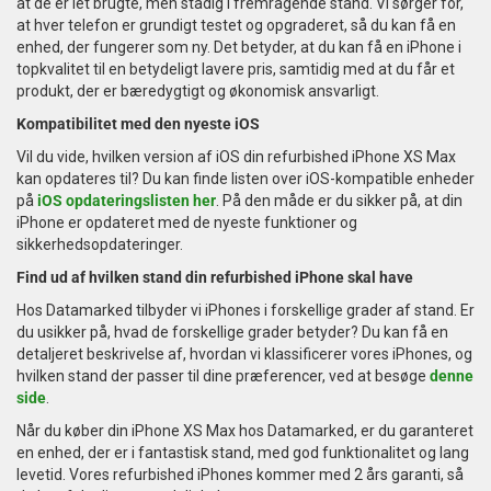
at de er let brugte, men stadig i fremragende stand. Vi sørger for,
at hver telefon er grundigt testet og opgraderet, så du kan få en
enhed, der fungerer som ny. Det betyder, at du kan få en iPhone i
topkvalitet til en betydeligt lavere pris, samtidig med at du får et
produkt, der er bæredygtigt og økonomisk ansvarligt.
Kompatibilitet med den nyeste iOS
Vil du vide, hvilken version af iOS din refurbished iPhone XS Max
kan opdateres til? Du kan finde listen over iOS-kompatible enheder
på
iOS opdateringslisten her
. På den måde er du sikker på, at din
iPhone er opdateret med de nyeste funktioner og
sikkerhedsopdateringer.
Find ud af hvilken stand din refurbished iPhone skal have
Hos Datamarked tilbyder vi iPhones i forskellige grader af stand. Er
du usikker på, hvad de forskellige grader betyder? Du kan få en
detaljeret beskrivelse af, hvordan vi klassificerer vores iPhones, og
hvilken stand der passer til dine præferencer, ved at besøge
denne
side
.
Når du køber din iPhone XS Max hos Datamarked, er du garanteret
en enhed, der er i fantastisk stand, med god funktionalitet og lang
levetid. Vores refurbished iPhones kommer med 2 års garanti, så