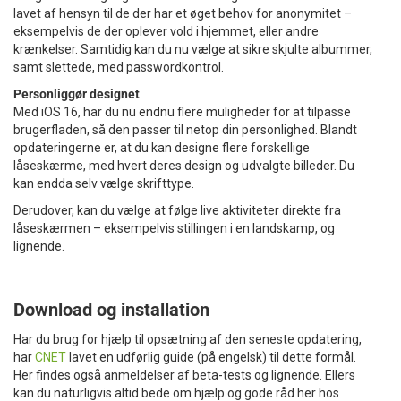
lavet af hensyn til de der har et øget behov for anonymitet –
eksempelvis de der oplever vold i hjemmet, eller andre
krænkelser. Samtidig kan du nu vælge at sikre skjulte albummer,
samt slettede, med passwordkontrol.
Personliggør designet
Med iOS 16, har du nu endnu flere muligheder for at tilpasse
brugerfladen, så den passer til netop din personlighed. Blandt
opdateringerne er, at du kan designe flere forskellige
låseskærme, med hvert deres design og udvalgte billeder. Du
kan endda selv vælge skrifttype.
Derudover, kan du vælge at følge live aktiviteter direkte fra
låseskærmen – eksempelvis stillingen i en landskamp, og
lignende.
Download og installation
Har du brug for hjælp til opsætning af den seneste opdatering,
har
CNET
lavet en udførlig guide (på engelsk) til dette formål.
Her findes også anmeldelser af beta-tests og lignende. Ellers
kan du naturligvis altid bede om hjælp og gode råd her hos