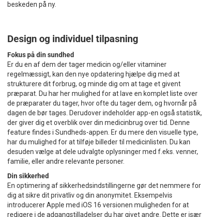
beskeden på ny.
Design og individuel tilpasning
Fokus på din sundhed
Er du en af dem der tager medicin og/eller vitaminer
regelmæssigt, kan den nye opdatering hjælpe dig med at
strukturere dit forbrug, og minde dig om at tage et givent
præparat. Du har her mulighed for at lave en komplet liste over
de præparater du tager, hvor ofte du tager dem, og hvornår på
dagen de bør tages. Derudover indeholder app-en også statistik,
der giver dig et overblik over din medicinbrug over tid. Denne
feature findes i Sundheds-appen. Er du mere den visuelle type,
har du mulighed for at tilføje billeder til medicinlisten. Du kan
desuden vælge at dele udvalgte oplysninger med f.eks. venner,
familie, eller andre relevante personer.
Din sikkerhed
En optimering af sikkerhedsindstillingerne gør det nemmere for
dig at sikre dit privatliv og din anonymitet. Eksempelvis
introducerer Apple med iOS 16 versionen muligheden for at
redigere i de adgangstilladelser
du har givet andre.
Dette er især