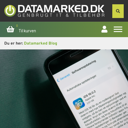
0
Til kurven
Du er her:
Datamarked Blog
Forside
Apple
Computer
Skærme
Smartphone
Tablet