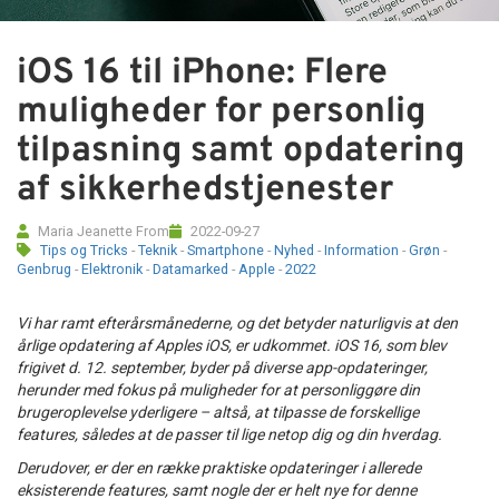
Tilbehør
iOS 16 til iPhone: Flere
Reparationer og RMA
muligheder for personlig
tilpasning samt opdatering
Reservedele
af sikkerhedstjenester
B2B-Opkøb
Maria Jeanette From
2022-09-27
Tips og Tricks
-
Teknik
-
Smartphone
-
Nyhed
-
Information
-
Grøn
-
>>BACK-2-SCHOOL<<
Genbrug
-
Elektronik
-
Datamarked
-
Apple
-
2022
Log ind
Vi har ramt efterårsmånederne, og det betyder naturligvis at den
årlige opdatering af Apples iOS, er udkommet. iOS 16, som blev
frigivet d. 12. september, byder på diverse app-opdateringer,
herunder med fokus på muligheder for at personliggøre din
brugeroplevelse yderligere – altså, at tilpasse de forskellige
features, således at de passer til lige netop dig og din hverdag.
Derudover, er der en række praktiske opdateringer i allerede
eksisterende features, samt nogle der er helt nye for denne