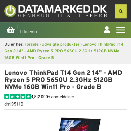
0
Til kurven
›
›
Du er her:
Forside
Udvalgte produkter
Lenovo ThinkPad T14
Forside
Gen 2 14" - AMD Ryzen 5 PRO 5650U 2.3GHz 512GB NVMe
16GB Win11 Pro - Grade B
Apple
Lenovo ThinkPad T14 Gen 2 14" - AMD
Computer
Ryzen 5 PRO 5650U 2.3GHz 512GB
NVMe 16GB Win11 Pro - Grade B
Skærme
4,8
|
2.000+ anmeldelser
dml9511B
Smartphone
Tablet