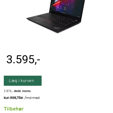
Tilbehør
Reparationer og RMA
Reservedele
B2B-Opkøb
3.595
,-
>>BACK-2-SCHOOL<<
Log ind
Læg i kurven
2.876
,-
ekskl. moms.
Tilbehør