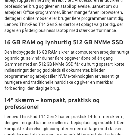
arbejdsopgaver med høj effektivitet. Processoren er udviklet til
musemåtte?
musik, giver dette headset en stabil og komfortabel
professionel brug og giver en stabil oplevelse, uanset om du
lydoplevelse.
arbejder i Office-programmer, åbner mange faner i browseren,
Hvis du leder efter en
gaming musemåtte med stor
deltager i online møder eller bruger flere programmer samtidig.
Ideelt headset til hjemmekontor
overflade
, høj præcision og et stilrent design, er denne
Lenovo ThinkPad T14 Gen 2 er derfor et oplagt valg for dig, der
Perfekt headset til gaming og kommunikation
model det oplagte valg. Du får en kombination af
søger en pålidelig business laptop med stærk performance.
Velegnet til online undervisning
funktionalitet, komfort og æstetik, der løfter hele din
Godt headset til musik og film
oplevelse – uanset om du gamer eller arbejder.
16 GB RAM og lynhurtig 512 GB NVMe SSD
Praktisk headset til daglig brug
Med sit moderne honeycomb green design, skridsikre bund
Den indbyggede 16 GB RAM sikrer, at computeren arbejder hurtigt
og optimerede overflade er denne musemåtte skabt til at
Holdbart design til daglig brug
og smidigt, selv når du har flere opgaver åbne på én gang.
forbedre din performance og give dig en
Sammen med en 512 GB NVMe SSD får du hurtig opstart, korte
konkurrencemæssig fordel.
Kvalitet og holdbarhed er vigtige faktorer, når du vælger et
indlæsningstider og god plads til dokumenter, billeder,
headset. SOLID HT-HD212 er fremstillet i robuste materialer,
Bestil din
gaming musemåtte 80x30 cm
i dag og oplev
programmer og arbejdsfiler. NVMe-teknologien er væsentligt
som sikrer lang levetid selv ved hyppig brug. Det slidstærke
forskellen med maksimal kontrol, komfort og stil!
hurtigere end traditionelle harddiske og giver en mærkbar
kabel og den solide konstruktion gør headsettet til en
forbedring i den daglige brug.
pålidelig løsning både hjemme og på kontoret.
14" skærm – kompakt, praktisk og
Det stilrene sorte design gør samtidig headsettet diskret og
professionelt, hvilket passer perfekt til både arbejds- og
professionel
fritidsbrug.
Lenovo ThinkPad T14 Gen 2 har en praktisk 14-tommer skærm,
Fordele ved SOLID Stereo Headset HT-
der giver en god balance mellem arbejdsplads og mobilitet. Den
kompakte størrelse gør computeren nem at tage med i tasken,
HD212
samtidig med at skærmen er stor nok til komfortabelt arbejde