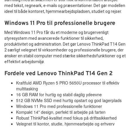
Klar stereo lyd til musik, møder og gaming
med tekst, regneark, e-mails og præsentationer. Det gør modellen
Indbygget mikrofon til tydelig kommunikation
ideel til både kontoret, hjemmearbejdspladsen, studiet og rejser.
Komfortable ørepuder til lang tids brug
Lukket design der reducerer baggrundsstøj
Windows 11 Pro til professionelle brugere
Universelt 3,5 mm jackstik
Med Windows 11 Pro får du et moderne og brugervenligt
Kompatibel med PC, mobil og tablet
styresystem med avancerede funktioner til sikkerhed,
Let og ergonomisk design
produktivitet og administration. Det gør Lenovo ThinkPad T14 Gen
Holdbar konstruktion til daglig brug
2 særligt velegnet til virksomheder og professionelle brugere, der
ønsker en stabil computer med stærke sikkerhedsfunktioner og et
Et prisvenligt headset med høj værdi
effektivt arbejdsmiljø.
Med
SOLID Stereo Headset med mikrofon HT-HD212
får du
Fordele ved Lenovo ThinkPad T14 Gen 2
et pålideligt og komfortabelt headset, der leverer høj
lydkvalitet til en attraktiv pris. Kombinationen af klar lyd,
Kraftfuld AMD Ryzen 5 PRO 5650U processor til effektiv
ergonomisk design og bred kompatibilitet gør det til et
multitasking
oplagt valg for både private brugere og virksomheder.
16 GB RAM for hurtig og stabil daglig ydeevne
Hvis du ønsker et
komfortabelt headset til computer, møder,
512 GB NVMe SSD med hurtig opstart og god lagerplads
gaming og musik
, er HT-HD212 et sikkert valg. Det giver dig
Windows 11 Pro med professionelle funktioner
en stabil lydoplevelse, tydelig kommunikation og komfort –
Kompakt 14" design, perfekt til arbejde på farten
alt sammen i ét praktisk headset.
Robust ThinkPad-kvalitet med fokus på driftssikkerhed
Velegnet til kontor, studie, hjemmearbejde og erhverv