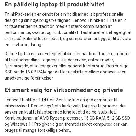
En pålidelig laptop til produktivitet
ThinkPad-serien er kendt for sin holdbarhed, sit professionelle
design og sin høje brugervenlighed. Lenovo ThinkPad T14 Gen 2
fortsætter denne tradition med en stærk kombination af
performance, kvalitet og funktionalitet. Tastaturet er behageligt at
skrive på, kabinettet er robust, og computeren er bygget til at klare
en travl arbejdsdag.
Denne laptop er især velegnet til dig, der har brug for en computer
til tekstbehandling, regneark, kundeservice, online møder,
fjernarbejde, studieopgaver eller generel kontorbrug. Den hurtige
SSD og de 16 GB RAM gør det let at skifte mellem opgaver uden
unødvendige forsinkelser.
Et smart valg for virksomheder og private
Lenovo ThinkPad T14 Gen 2 er ikke kun en god computer til
erhvervslivet. Den er også et stærkt valg for private brugere, der
ønsker en kvalitetslaptop med lang levetid og høj stabilitet.
Kombinationen af AMD Ryzen processor, 16 GB RAM, 512 GB SSD
og Windows 11 Pro giver dig en fremtidssikret computer, der kan
bruges til mange forskellige behov.