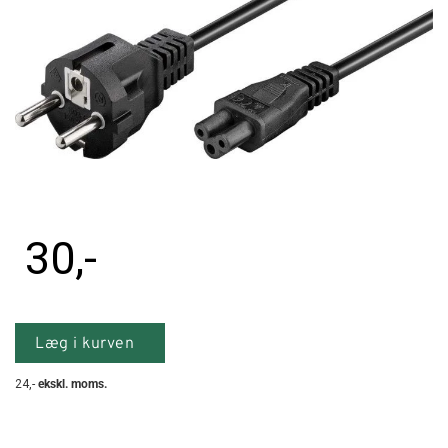
Tilbehør
Reparationer og RMA
Reservedele
B2B-Opkøb
>>BACK-2-SCHOOL<<
30
,-
Log ind
Læg i kurven
24
,-
ekskl. moms.