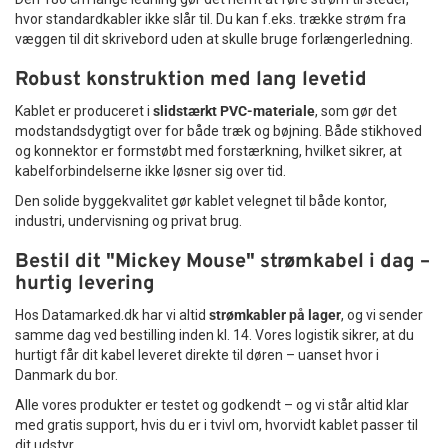
hvor standardkabler ikke slår til. Du kan f.eks. trække strøm fra
væggen til dit skrivebord uden at skulle bruge forlængerledning.
Robust konstruktion med lang levetid
Kablet er produceret i
slidstærkt PVC-materiale
, som gør det
modstandsdygtigt over for både træk og bøjning. Både stikhoved
og konnektor er formstøbt med forstærkning, hvilket sikrer, at
kabelforbindelserne ikke løsner sig over tid.
Den solide byggekvalitet gør kablet velegnet til både kontor,
industri, undervisning og privat brug.
Bestil dit "Mickey Mouse" strømkabel i dag –
hurtig levering
Hos Datamarked.dk har vi altid
strømkabler på lager
, og vi sender
samme dag ved bestilling inden kl. 14. Vores logistik sikrer, at du
hurtigt får dit kabel leveret direkte til døren – uanset hvor i
Danmark du bor.
Alle vores produkter er testet og godkendt – og vi står altid klar
med gratis support, hvis du er i tvivl om, hvorvidt kablet passer til
dit udstyr.