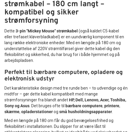
strømkabel – 180 cm langt –
kompatibel og sikker
strømforsyning
Dette
3-pin "Mickey Mouse" strømkabel
(også kaldet C5-kabel
eller trefaset kløverbladkabel) er en uundværlig komponent til en
lang række elektroniske enheder. Med en længde på 180 cm og
understøttelse af 220V strømtilførsel giver dette kabel dig den
fleksibilitet og sikkerhed, du har brug for i både hjemmet og på
arbejdspladsen.
Perfekt til bærbare computere, opladere og
elektronisk udstyr
Det karakteristiske design med tre runde ben – to udvendige og én
midtfor – gør dette kabel kompatibelt med mange
strømforsyninger fra blandt andet
HP, Dell, Lenovo, Acer, Toshiba,
Sony og Asus
. Det bruges ofte til
bærbare computere
,
printere
,
skærme
,
opladerstationer
og
små husholdningsapparater
.
Med en længde på 180 cm får du god bevægelsesfrihed og
fleksibilitet i installationen. Du slipper for at være låst til