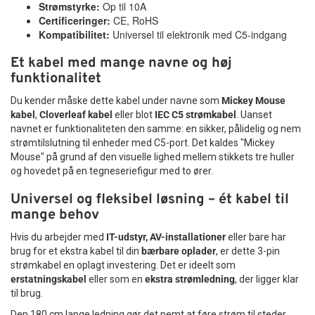
Strømstyrke:
Op til 10A
Certificeringer:
CE, RoHS
Kompatibilitet:
Universel til elektronik med C5-indgang
Et kabel med mange navne og høj
funktionalitet
Du kender måske dette kabel under navne som
Mickey Mouse
kabel
,
Cloverleaf kabel
eller blot
IEC C5 strømkabel
. Uanset
navnet er funktionaliteten den samme: en sikker, pålidelig og nem
strømtilslutning til enheder med C5-port. Det kaldes "Mickey
Mouse" på grund af den visuelle lighed mellem stikkets tre huller
og hovedet på en tegneseriefigur med to ører.
Universel og fleksibel løsning – ét kabel til
mange behov
Hvis du arbejder med
IT-udstyr, AV-installationer
eller bare har
brug for et ekstra kabel til din
bærbare oplader
, er dette 3-pin
strømkabel en oplagt investering. Det er ideelt som
erstatningskabel
eller som en
ekstra strømledning
, der ligger klar
til brug.
Den 180 cm lange ledning gør det nemt at føre strøm til steder,