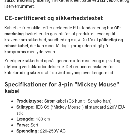
stikkontaktens placering, hvilket er ideelt både ved skrivebordet og
i serverrummet.
CE-certificeret og sikkerhedstestet
Kablet er fremstillet efter gældende EU-standarder og har
CE-
mærkning
, hvilket er din garanti for, at produktet lever op til
kravene om sikkerhed, sundhed og miljø. Du får et
pålideligt og
robust kabel
, der kan modstå daglig brug uden at gå på
kompromis med ydeevnen.
Yderligere sikkerhed opnås gennem intern isolering og kraftig
støbning ved stikforbindelserne. Det reducerer risikoen for
kabelbrud og sikrer stabil strømforsyning over længere tid.
Specifikationer for 3-pin "Mickey Mouse"
kabel
Produkttype:
Strømkabel (C5 hun til Schuko han)
Stiktype:
IEC C5 ("Mickey Mouse") til standard 220V EU-
stik
Længde:
180 cm
Farve:
Sort
Spænding:
220-250V AC