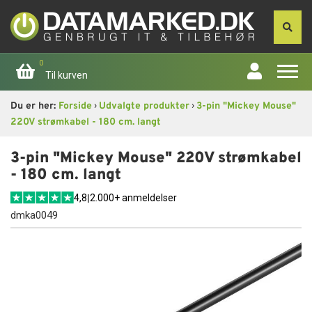
0
Til kurven
›
›
Du er her:
Forside
Udvalgte produkter
3-pin "Mickey Mouse"
Forside
220V strømkabel - 180 cm. langt
Apple
3-pin "Mickey Mouse" 220V strømkabel
- 180 cm. langt
Computer
4,8
|
2.000+ anmeldelser
dmka0049
Skærme
Smartphone
Tablet