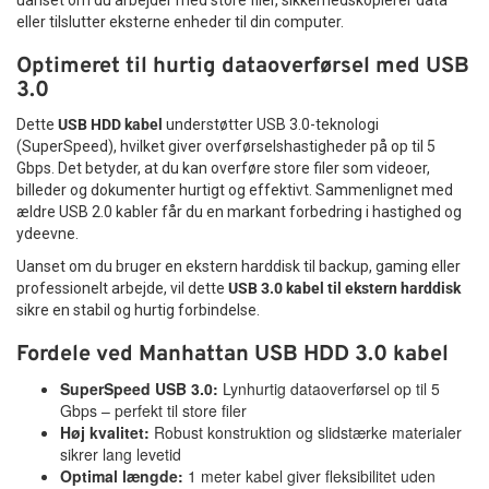
uanset om du arbejder med store filer, sikkerhedskopierer data
eller tilslutter eksterne enheder til din computer.
Optimeret til hurtig dataoverførsel med USB
3.0
Dette
USB HDD kabel
understøtter USB 3.0-teknologi
(SuperSpeed), hvilket giver overførselshastigheder på op til 5
Gbps. Det betyder, at du kan overføre store filer som videoer,
billeder og dokumenter hurtigt og effektivt. Sammenlignet med
ældre USB 2.0 kabler får du en markant forbedring i hastighed og
ydeevne.
Uanset om du bruger en ekstern harddisk til backup, gaming eller
professionelt arbejde, vil dette
USB 3.0 kabel til ekstern harddisk
sikre en stabil og hurtig forbindelse.
Fordele ved Manhattan USB HDD 3.0 kabel
SuperSpeed USB 3.0:
Lynhurtig dataoverførsel op til 5
Gbps – perfekt til store filer
Høj kvalitet:
Robust konstruktion og slidstærke materialer
sikrer lang levetid
Optimal længde:
1 meter kabel giver fleksibilitet uden