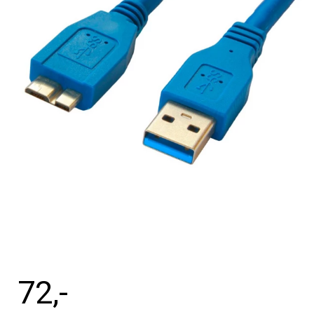
Tilbehør
Reparationer og RMA
Reservedele
B2B-Opkøb
>>BACK-2-SCHOOL<<
Log ind
72
,-