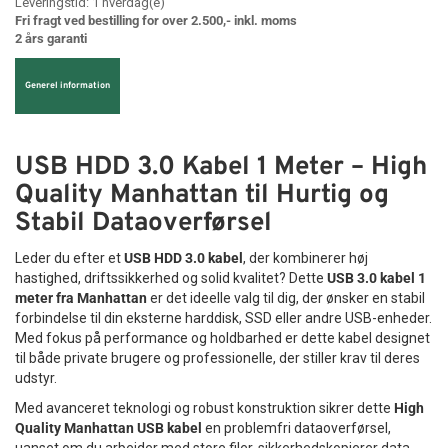
Leveringstid:
1
hverdag(e)
Fri fragt ved bestilling for over 2.500,- inkl. moms
2 års garanti
Generel information
USB HDD 3.0 Kabel 1 Meter – High
Quality Manhattan til Hurtig og
Stabil Dataoverførsel
Leder du efter et
USB HDD 3.0 kabel
, der kombinerer høj
hastighed, driftssikkerhed og solid kvalitet? Dette
USB 3.0 kabel 1
meter fra Manhattan
er det ideelle valg til dig, der ønsker en stabil
forbindelse til din eksterne harddisk, SSD eller andre USB-enheder.
Med fokus på performance og holdbarhed er dette kabel designet
til både private brugere og professionelle, der stiller krav til deres
udstyr.
Med avanceret teknologi og robust konstruktion sikrer dette
High
Quality Manhattan USB kabel
en problemfri dataoverførsel,