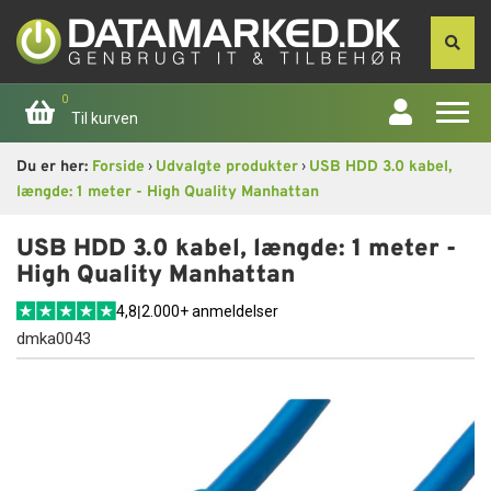
0
Til kurven
›
›
Du er her:
Forside
Udvalgte produkter
USB HDD 3.0 kabel,
Forside
længde: 1 meter - High Quality Manhattan
Apple
USB HDD 3.0 kabel, længde: 1 meter -
High Quality Manhattan
Computer
4,8
|
2.000+ anmeldelser
dmka0043
Skærme
Smartphone
Tablet