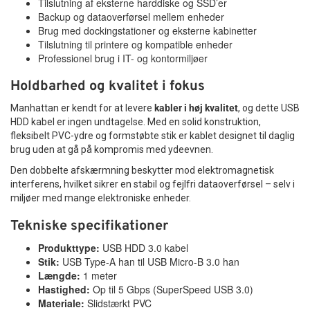
Tilslutning af eksterne harddiske og SSD’er
Backup og dataoverførsel mellem enheder
Brug med dockingstationer og eksterne kabinetter
Tilslutning til printere og kompatible enheder
Professionel brug i IT- og kontormiljøer
Holdbarhed og kvalitet i fokus
Manhattan er kendt for at levere
kabler i høj kvalitet
, og dette USB
HDD kabel er ingen undtagelse. Med en solid konstruktion,
fleksibelt PVC-ydre og formstøbte stik er kablet designet til daglig
brug uden at gå på kompromis med ydeevnen.
Den dobbelte afskærmning beskytter mod elektromagnetisk
interferens, hvilket sikrer en stabil og fejlfri dataoverførsel – selv i
miljøer med mange elektroniske enheder.
Tekniske specifikationer
Produkttype:
USB HDD 3.0 kabel
Stik:
USB Type-A han til USB Micro-B 3.0 han
Længde:
1 meter
Hastighed:
Op til 5 Gbps (SuperSpeed USB 3.0)
Materiale:
Slidstærkt PVC