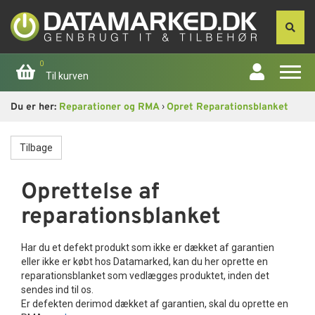
0
Til kurven
›
Du er her:
Reparationer og RMA
Opret Reparationsblanket
Forside
Tilbage
Apple
Oprettelse af
Computer
reparationsblanket
Skærme
Har du et defekt produkt som ikke er dækket af garantien
Smartphone
eller ikke er købt hos Datamarked, kan du her oprette en
reparationsblanket som vedlægges produktet, inden det
sendes ind til os.
Tablet
Er defekten derimod dækket af garantien, skal du oprette en