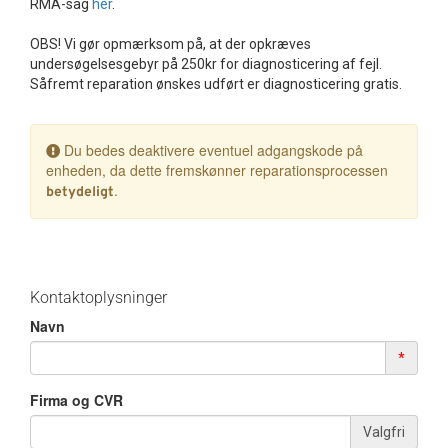
RMA-sag
her
.
Tilbehør
OBS! Vi gør opmærksom på, at der opkræves
undersøgelsesgebyr på 250kr for diagnosticering af fejl.
Reparationer og RMA
Såfremt reparation ønskes udført er diagnosticering gratis.
Reservedele
Du bedes deaktivere eventuel adgangskode på
enheden, da dette fremskønner reparationsprocessen
B2B-Opkøb
.
betydeligt
>>BACK-2-SCHOOL<<
Log ind
Kontaktoplysninger
Navn
*
Firma og CVR
Valgfri