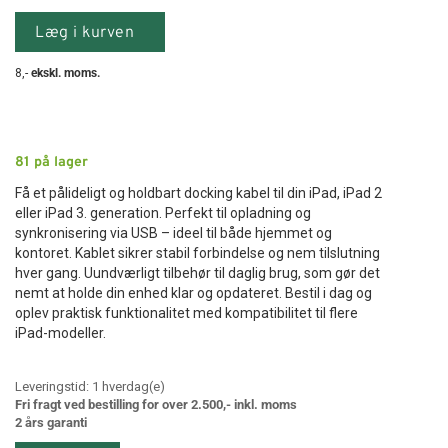
Læg i kurven
8
,-
ekskl. moms.
81
på lager
Få et pålideligt og holdbart docking kabel til din iPad, iPad 2
eller iPad 3. generation. Perfekt til opladning og
synkronisering via USB – ideel til både hjemmet og
kontoret. Kablet sikrer stabil forbindelse og nem tilslutning
hver gang. Uundværligt tilbehør til daglig brug, som gør det
nemt at holde din enhed klar og opdateret. Bestil i dag og
oplev praktisk funktionalitet med kompatibilitet til flere
iPad-modeller.
Leveringstid:
1
hverdag(e)
Fri fragt ved bestilling for over 2.500,- inkl. moms
2 års garanti