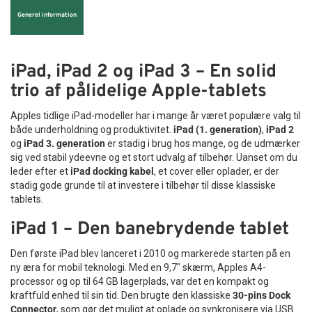
Generel information
iPad, iPad 2 og iPad 3 – En solid
trio af pålidelige Apple-tablets
Apples tidlige iPad-modeller har i mange år været populære valg til
både underholdning og produktivitet.
iPad (1. generation)
,
iPad 2
og
iPad 3. generation
er stadig i brug hos mange, og de udmærker
sig ved stabil ydeevne og et stort udvalg af tilbehør. Uanset om du
leder efter et
iPad docking kabel
, et cover eller oplader, er der
stadig gode grunde til at investere i tilbehør til disse klassiske
tablets.
iPad 1 – Den banebrydende tablet
Den første iPad blev lanceret i 2010 og markerede starten på en
ny æra for mobil teknologi. Med en 9,7" skærm, Apples A4-
processor og op til 64 GB lagerplads, var det en kompakt og
kraftfuld enhed til sin tid. Den brugte den klassiske
30-pins Dock
Connector
, som gør det muligt at oplade og synkronisere via USB