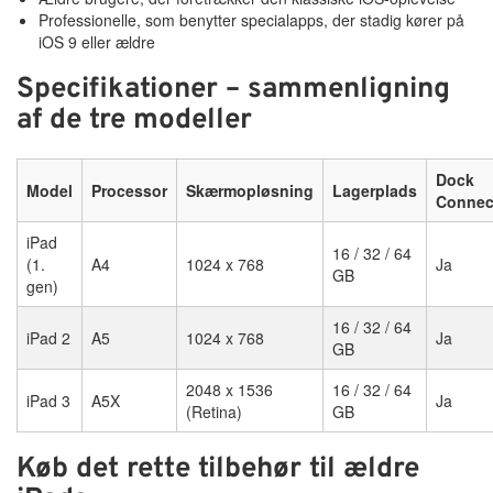
Professionelle, som benytter specialapps, der stadig kører på
iOS 9 eller ældre
Specifikationer – sammenligning
af de tre modeller
Dock
Model
Processor
Skærmopløsning
Lagerplads
Connec
iPad
16 / 32 / 64
(1.
A4
1024 x 768
Ja
GB
gen)
16 / 32 / 64
iPad 2
A5
1024 x 768
Ja
GB
2048 x 1536
16 / 32 / 64
iPad 3
A5X
Ja
(Retina)
GB
Køb det rette tilbehør til ældre