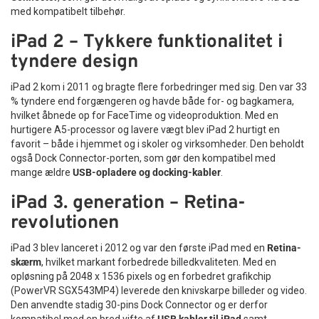
med kompatibelt tilbehør.
iPad 2 – Tykkere funktionalitet i
tyndere design
iPad 2 kom i 2011 og bragte flere forbedringer med sig. Den var 33
% tyndere end forgængeren og havde både for- og bagkamera,
hvilket åbnede op for FaceTime og videoproduktion. Med en
hurtigere A5-processor og lavere vægt blev iPad 2 hurtigt en
favorit – både i hjemmet og i skoler og virksomheder. Den beholdt
også Dock Connector-porten, som gør den kompatibel med
mange ældre
USB-opladere og docking-kabler
.
iPad 3. generation – Retina-
revolutionen
iPad 3 blev lanceret i 2012 og var den første iPad med en
Retina-
skærm
, hvilket markant forbedrede billedkvaliteten. Med en
opløsning på 2048 x 1536 pixels og en forbedret grafikchip
(PowerVR SGX543MP4) leverede den knivskarpe billeder og video.
Den anvendte stadig 30-pins Dock Connector og er derfor
kompatibel med en bred vifte af
USB kabler til iPad
samt