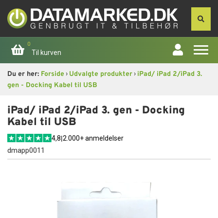
0
Til kurven
›
›
Du er her:
Forside
Udvalgte produkter
iPad/ iPad 2/iPad 3.
Forside
gen - Docking Kabel til USB
Apple
iPad/ iPad 2/iPad 3. gen - Docking
Kabel til USB
Computer
4,8
|
2.000+ anmeldelser
dmapp0011
Skærme
Smartphone
Tablet