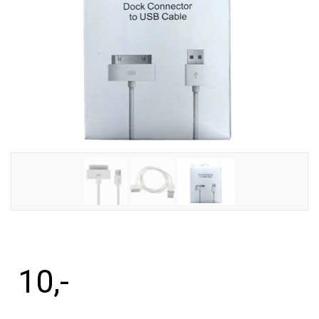
Tilbehør
Reparationer og RMA
Reservedele
B2B-Opkøb
>>BACK-2-SCHOOL<<
Log ind
10
,-