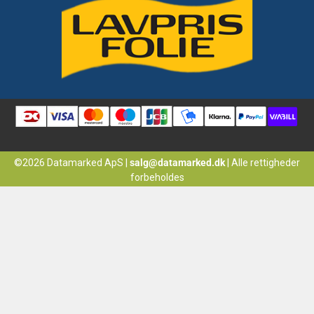
©2026 Datamarked ApS
|
salg@datamarked.dk
|
Alle rettigheder
forbeholdes