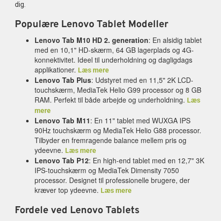
dig.
Populære Lenovo Tablet Modeller
Lenovo Tab M10 HD 2. generation
: En alsidig tablet
med en 10,1" HD-skærm, 64 GB lagerplads og 4G-
konnektivitet. Ideel til underholdning og dagligdags
applikationer.
Læs mere
Lenovo Tab Plus
: Udstyret med en 11,5" 2K LCD-
touchskærm, MediaTek Helio G99 processor og 8 GB
RAM. Perfekt til både arbejde og underholdning.
Læs
mere
Lenovo Tab M11
: En 11" tablet med WUXGA IPS
90Hz touchskærm og MediaTek Helio G88 processor.
Tilbyder en fremragende balance mellem pris og
ydeevne.
Læs mere
Lenovo Tab P12
: En high-end tablet med en 12,7" 3K
IPS-touchskærm og MediaTek Dimensity 7050
processor. Designet til professionelle brugere, der
kræver top ydeevne.
Læs mere
Fordele ved Lenovo Tablets