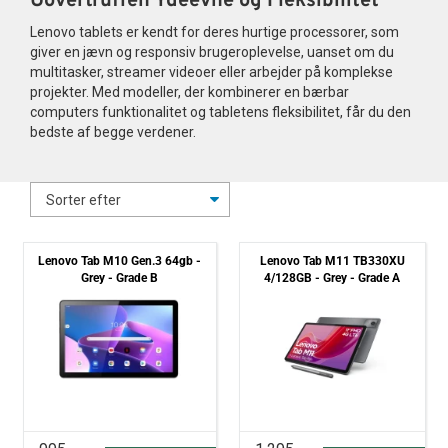
Uovertruffen Ydeevne og Fleksibilitet
Tilbehør
Lenovo tablets er kendt for deres hurtige processorer, som
giver en jævn og responsiv brugeroplevelse, uanset om du
multitasker, streamer videoer eller arbejder på komplekse
Reparationer og RMA
projekter. Med modeller, der kombinerer en bærbar
computers funktionalitet og tabletens fleksibilitet, får du den
Reservedele
bedste af begge verdener.
B2B-Opkøb
>>BACK-2-SCHOOL<<
Lenovo Tab M10 Gen.3 64gb -
Lenovo Tab M11 TB330XU
Log ind
Grey - Grade B
4/128GB - Grey - Grade A