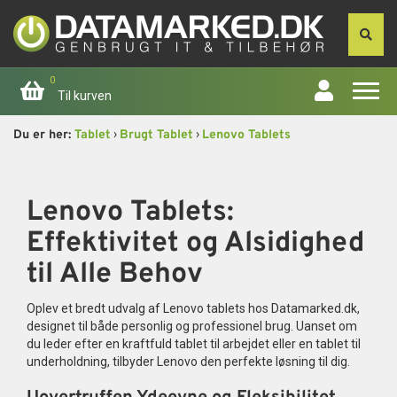
0
Til kurven
›
›
Du er her:
Tablet
Brugt Tablet
Lenovo Tablets
Forside
Apple
Lenovo Tablets:
Effektivitet og Alsidighed
Computer
til Alle Behov
Skærme
Oplev et bredt udvalg af Lenovo tablets hos Datamarked.dk,
designet til både personlig og professionel brug. Uanset om
Smartphone
du leder efter en kraftfuld tablet til arbejdet eller en tablet til
underholdning, tilbyder Lenovo den perfekte løsning til dig.
Tablet