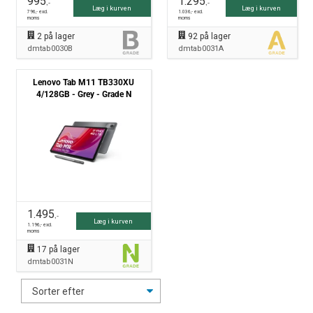
995
1.295
,-
,-
Læg i kurven
Læg i kurven
796
,- excl.
1.036
,- excl.
moms
moms
2
på lager
92
på lager
dmtab0030B
dmtab0031A
Lenovo Tab M11 TB330XU
4/128GB - Grey - Grade N
1.495
,-
Læg i kurven
1.196
,- excl.
moms
17
på lager
dmtab0031N