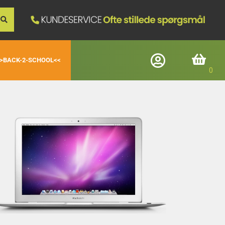
>BACK-2-SCHOOL<<
Log ind
Indkøbskurv
Registrerede kunder
E-mail
Adgangskode
Glemt adgangskode
Login