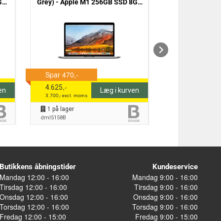
G7
Grey) - Apple M1 256GB SSD 8GB
(Sølv) - Intel 
) -
(2020) - Grade B
512GB SSD 16GB
,-
,-
4.625
4.625
en
Læg i kurven
3.700
,- excl. moms
3.700
,- excl. moms
1
på lager
1
på lager
dml5158B
dml5155C
Butikkens åbningstider
Kundeservice
Mandag 12:00 - 16:00
Mandag 9:00 - 16:00
Tirsdag 12:00 - 16:00
Tirsdag 9:00 - 16:00
Onsdag 12:00 - 16:00
Onsdag 9:00 - 16:00
Torsdag 12:00 - 16:00
Torsdag 9:00 - 16:00
Fredag 12:00 - 15:00
Fredag 9:00 - 15:00