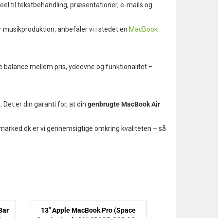
eel til tekstbehandling, præsentationer, e-mails og
r musikproduktion, anbefaler vi i stedet en
MacBook
dste balance mellem pris, ydeevne og funktionalitet –
Det er din garanti for, at din
genbrugte MacBook Air
amarked.dk er vi gennemsigtige omkring kvaliteten – så
Bar
13" Apple MacBook Pro (Space
13" Apple MacBo