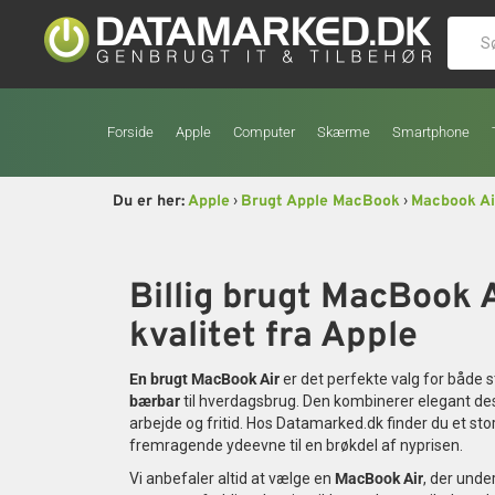
Forside
Apple
Computer
Skærme
Smartphone
›
›
Du er her:
Apple
Brugt Apple MacBook
Macbook Ai
Billig brugt MacBook 
kvalitet fra Apple
En brugt MacBook Air
er det perfekte valg for både 
bærbar
til hverdagsbrug. Den kombinerer elegant design
arbejde og fritid. Hos Datamarked.dk finder du et sto
fremragende ydeevne til en brøkdel af nyprisen.
Vi anbefaler altid at vælge en
MacBook Air
, der unde