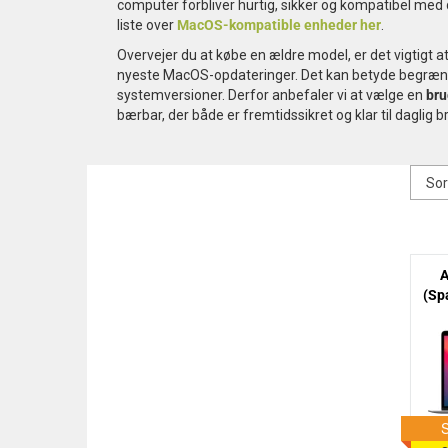
computer forbliver hurtig, sikker og kompatibel med
liste over
MacOS-kompatible enheder her
.
Overvejer du at købe en ældre model, er det vigtigt
nyeste MacOS-opdateringer. Det kan betyde begræns
systemversioner. Derfor anbefaler vi at vælge en
bru
bærbar, der både er fremtidssikret og klar til daglig b
A
(Sp
M