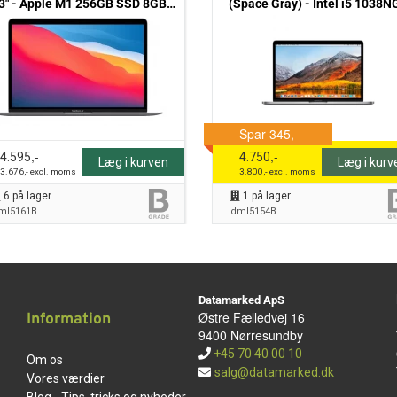
3" - Apple M1 256GB SSD 8GB
(Space Gray) - Intel i5 1038N
(2020) - Grade B
2,0GHz 512GB SSD 16GB (2020
Grade B
,-
,-
4.595
4.750
Læg i kurven
Læg i kurv
3.676
,- excl. moms
3.800
,- excl. moms
6
på lager
1
på lager
ml5161B
dml5154B
Datamarked ApS
Østre Fælledvej 16
Information
9400 Nørresundby
+45 70 40 00 10
Om os
salg@datamarked.dk
Vores værdier