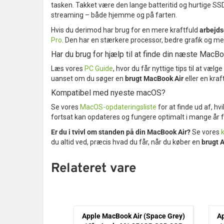
tasken. Takket være den lange batteritid og hurtige SSD
streaming – både hjemme og på farten.
Hvis du derimod har brug for en mere kraftfuld
arbejd
Pro
. Den har en stærkere processor, bedre grafik og mer
Har du brug for hjælp til at finde din næste MacBo
Læs vores
PC Guide
, hvor du får nyttige tips til at væ
uanset om du søger en
brugt MacBook Air
eller en kraf
Kompatibel med nyeste macOS?
Se vores
MacOS-opdateringsliste
for at finde ud af, hv
fortsat kan opdateres og fungere optimalt i mange år 
Er du i tvivl om standen på din MacBook Air?
Se vores
du altid ved, præcis hvad du får, når du køber en
brugt 
Relateret vare
ook Pro (Space
Apple MacBook Air (Space Grey)
Ap