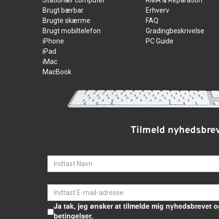
Stationær computer
RMA & Reparation
Brugt bærbar
Erhverv
Brugte skærme
FAQ
Brugt mobiltelefon
Gradingbeskrivelse
iPhone
PC Guide
iPad
iMac
MacBook
Tilmeld nyhedsbre
Navn
E-mail
Ja tak, jeg ønsker at tilmelde mig nyhedsbrevet o
betingelser.