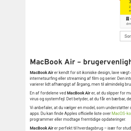
2
m
dm
MacBook Air – brugervenligh
MacBook Air
er kendt for sit ikoniske design, lave væg
internetsurfing eller streaming af film og serier. Den
varierer lidt afhængigt af årgang, men til almindelig bru
En af fordelene ved
MacBook Air
er, at du slipper for 
virus og systemfejl. Det betyder, at du får en bærbar, 
Vi anbefaler, at du vælger en model, som understøtter
apps. Du kan finde Apples officielle liste over
MacOS-kom
programmer eller modtage fremtidige opdateringer.
MacBook Air
er perfekt til hverdagsbrug – især for stu