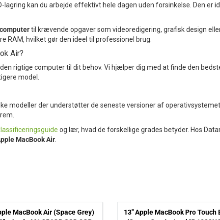
-lagring kan du arbejde effektivt hele dagen uden forsinkelse. Den er id
scomputer
til krævende opgaver som videoredigering, grafisk design elle
e RAM, hvilket gør den ideel til professionel brug.
ok Air?
lge den rigtige computer til dit behov. Vi hjælper dig med at finde den be
tigere model.
ilke modeller der understøtter de seneste versioner af operativsystemet. 
frem.
klassificeringsguide
og lær, hvad de forskellige grades betyder. Hos Dat
Apple MacBook Air
.
ple MacBook Air (Space Grey)
13" Apple MacBook Pro Touch 