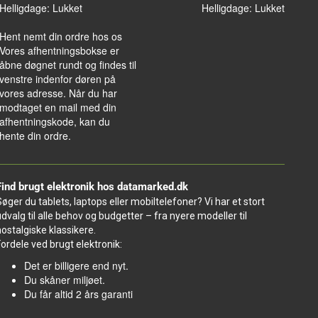
Helligdage: Lukket
Helligdage: Lukket
Hent nemt din ordre hos os
Vores afhentningsbokse er
åbne døgnet rundt og findes til
venstre indenfor døren på
vores adresse. Når du har
modtaget en mail med din
afhentningskode, kan du
hente din ordre.
Find brugt elektronik hos datamarked.dk
Søger du tablets, laptops eller mobiltelefoner? Vi har et stort
udvalg til alle behov og budgetter – fra nyere modeller til
nostalgiske klassikere.
Fordele ved brugt elektronik:
Det er billigere end nyt.
Du skåner miljøet.
Du får altid 2 års garanti