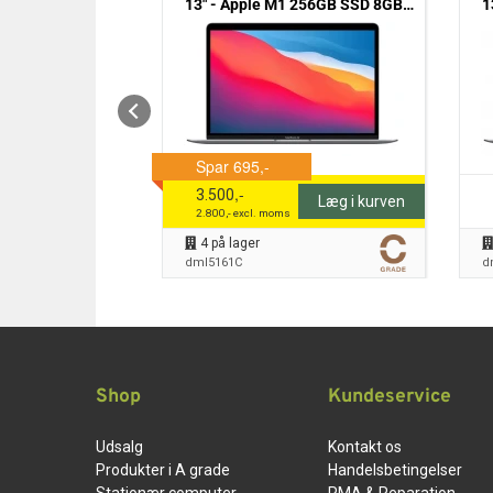
1 Pro 512GB SSD
13" - Apple M1 256GB SSD 8GB
1
) - Grade B
(2020) - Grade C
,-
3.500
Læg i kurven
Læg i kurven
2.800
,- excl. moms
4
på lager
dml5161C
d
Shop
Kundeservice
Udsalg
Kontakt os
Produkter i A grade
Handelsbetingelser