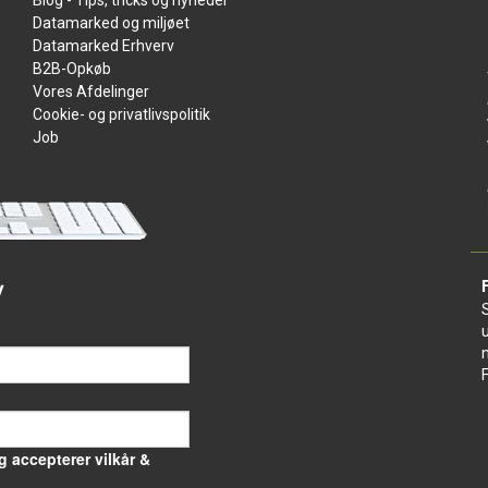
Blog - Tips, tricks og nyheder
Datamarked og miljøet
Datamarked Erhverv
B2B-Opkøb
Vores Afdelinger
Cookie- og privatlivspolitik
Job
v
g accepterer vilkår &