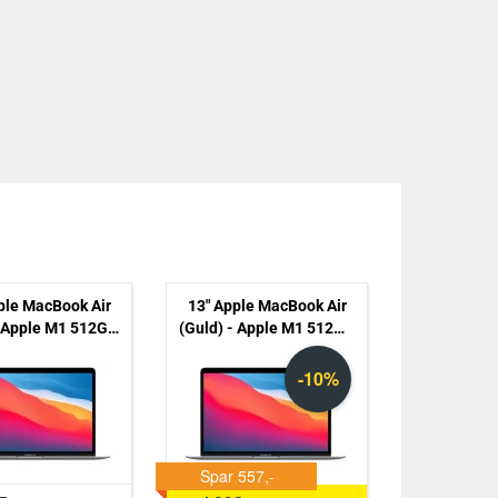
Opret login?
Klik for at anmode om en ny
bruger
ple MacBook Air
13" Apple MacBook Air
- Apple M1 512GB
(Guld) - Apple M1 512GB
B (2020) - Grade
SSD 8GB (2020) - Grade
B
B