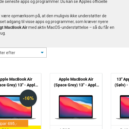
 de seneste apps og programmer. Du kan se Apples officielle
 at være opmærksom på, at den muligvis ikke understøtter de
et adgang til visse apps og programmer, som kræver nyere
gt MacBook Air
med aktiv MacOS-understøttelse – så du får en
rug.
pple MacBook Air
Apple MacBook Air
13" Ap
ace Grey) 13" - Apple
(Space Grey) 13" - Apple
(Sølv) 
1 256GB SSD 8GB
M1 256GB SSD 8GB
SSD 8G
(2020) - Grade C
(2020) - Grade B