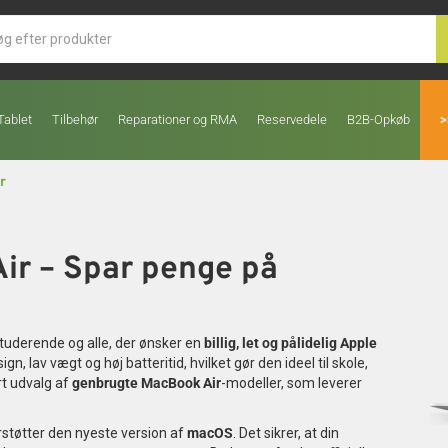
Tablet
Tilbehør
Reparationer og RMA
Reservedele
B2B-Opkøb
>
r
Air – Spar penge på
studerende og alle, der ønsker en
billig, let og pålidelig Apple
, lav vægt og høj batteritid, hvilket gør den ideel til skole,
rt udvalg af
genbrugte MacBook Air
-modeller, som leverer
rstøtter den nyeste version af
macOS
. Det sikrer, at din