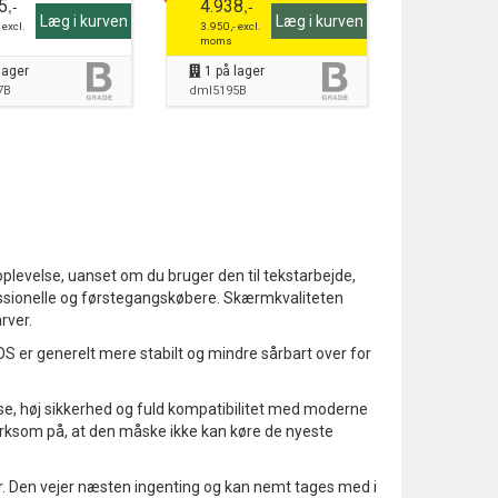
,-
,-
5
4.938
Læg i kurven
Læg i kurven
- excl.
3.950
,- excl.
moms
lager
1
på lager
7B
dml5195B
levelse, uanset om du bruger den til tekstarbejde,
ofessionelle og førstegangskøbere. Skærmkvaliteten
rver.
OS er generelt mere stabilt og mindre sårbart over for
else, høj sikkerhed og fuld kompatibilitet med moderne
rksom på, at den måske ikke kan køre de nyeste
ser. Den vejer næsten ingenting og kan nemt tages med i