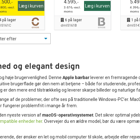
,-
,-
3.500
4.595
5.49
Læg i kurven
Læg i kurven
.800
,- excl.
3.676
,- excl.
4.396
,
oms
moms
moms
4
på lager
6
på lager
1
på 
l5161C
dml5161B
dml514
ed og elegant design
t og høje brugervenlighed. Denne
Apple bærbar
leverer en fremragende op
 intuitive brugerflade gør den nem at betjene – både for studerende, pr
g er den mere end tilstrækkelig og leverer skarpe billeder og naturlige fa
mange af de problemer, der ofte ses på traditionelle Windows-PC’er. Mac
der fungerer problemfrit i mange år frem.
 den nyeste version af
macOS-operativsystemet
. Det sikrer optimal yd
patible enheder her
. Overvejer du en ældre model, bør du være opmæ
derende, der ønsker en let og mobil computer til skole, arbejde eller rej