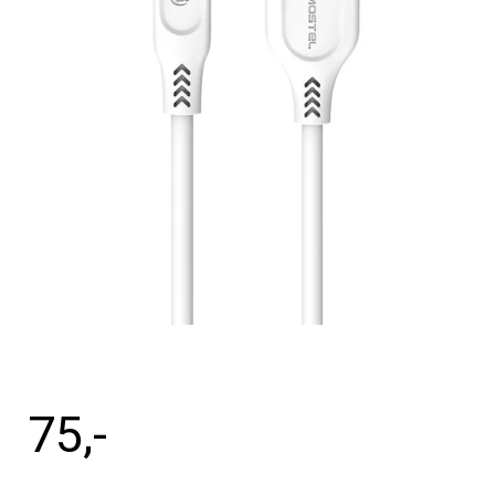
Tilbehør
Reparationer og RMA
Reservedele
B2B-Opkøb
>>BACK-2-SCHOOL<<
Log ind
75
,-