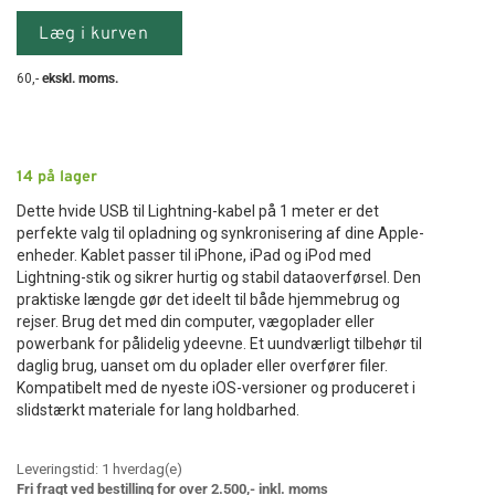
Læg i kurven
60
,-
ekskl. moms.
14
på lager
Dette hvide USB til Lightning-kabel på 1 meter er det
perfekte valg til opladning og synkronisering af dine Apple-
enheder. Kablet passer til iPhone, iPad og iPod med
Lightning-stik og sikrer hurtig og stabil dataoverførsel. Den
praktiske længde gør det ideelt til både hjemmebrug og
rejser. Brug det med din computer, vægoplader eller
powerbank for pålidelig ydeevne. Et uundværligt tilbehør til
daglig brug, uanset om du oplader eller overfører filer.
Kompatibelt med de nyeste iOS-versioner og produceret i
slidstærkt materiale for lang holdbarhed.
Leveringstid:
1
hverdag(e)
Fri fragt ved bestilling for over 2.500,- inkl. moms