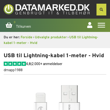
0
Til kurven
›
›
Du er her:
Forside
Udvalgte produkter
USB til Lightning-
Forside
kabel 1-meter - Hvid
Apple
USB til Lightning-kabel 1-meter - Hvid
4,8
|
2.000+ anmeldelser
Computer
dmapp1988
Skærme
Smartphone
Tablet