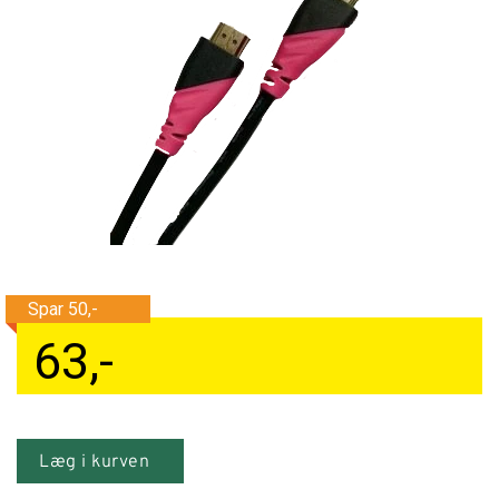
Tilbehør
Reparationer og RMA
Reservedele
B2B-Opkøb
>>BACK-2-SCHOOL<<
Log ind
63
,-
Læg i kurven