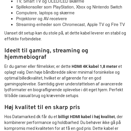
TV, Smart TV og OLED/LED skærme
Spillekonsoller som PlayStation, Xbox og Nintendo Switch
Computere, laptops og skærme
Projektorer og AV-receivere
Streaming-enheder som Chromecast, Apple TV og Fire TV
Uanset dit setup kan du stole på, at dette kabel leverer en stabil og
effektiv forbindelse.
Ideelt til gaming, streaming og
hjemmebiograf
Er du gamer eller filmelsker, er dette
HDMI 4K kabel 1,8 meter
et
oplagt valg. Den høje båndbredde sikrer minimal forsinkelse og
optimal billedkvalitet, hvilket er afgørende for en god
gamingoplevelse. Samtidig giver understøttelsen af avancerede
lydformater en biograflignende oplevelse i dit eget hjem. Perfekt
til både casual brug og krævende setups.
Høj kvalitet til en skarp pris
Hos Datamarked.dk får du et
billigt HDMI kabel i høj kvalitet
, der
kombinerer performance og holdbarhed. Du behøver ikke gå på
kompromis med kvaliteten for at få en god pris. Dette kabel er