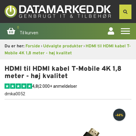
0
Til kurven
›
›
Du er her:
Forside
Udvalgte produkter
HDMI til HDMI kabel T-
Forside
Mobile 4K 1,8 meter - høj kvalitet
Apple
HDMI til HDMI kabel T-Mobile 4K 1,8
meter - høj kvalitet
Computer
4,8
|
2.000+ anmeldelser
dmka0052
Skærme
Smartphone
Tablet