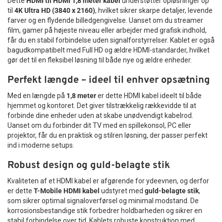
Dette
HDMI til HDMI 1,8 meter kabel
understøtter opløsninger op
til
4K Ultra HD (3840 x 2160)
, hvilket sikrer skarpe detaljer, levende
farver og en flydende billedgengivelse. Uanset om du streamer
film, gamer på højeste niveau eller arbejder med grafisk indhold,
får du en stabil forbindelse uden signalforstyrrelser. Kablet er også
bagudkompatibelt med Full HD og ældre HDMI-standarder, hvilket
gør det til en fleksibel løsning til både nye og ældre enheder.
Perfekt længde – ideel til enhver opsætning
Med en længde på
1,8 meter
er dette HDMI kabel ideelt til både
hjemmet og kontoret. Det giver tilstrækkelig rækkevidde til at
forbinde dine enheder uden at skabe unødvendigt kabelrod.
Uanset om du forbinder dit TV med en spillekonsol, PC eller
projektor, får du en praktisk og stilren løsning, der passer perfekt
ind i moderne setups.
Robust design og guld-belagte stik
Kvaliteten af et HDMI kabel er afgørende for ydeevnen, og derfor
er dette
T-Mobile HDMI kabel
udstyret med
guld-belagte stik
,
som sikrer optimal signaloverførsel og minimal modstand. De
korrosionsbestandige stik forbedrer holdbarheden og sikrer en
stabil forbindelse over tid. Kablets robuste konstruktion med