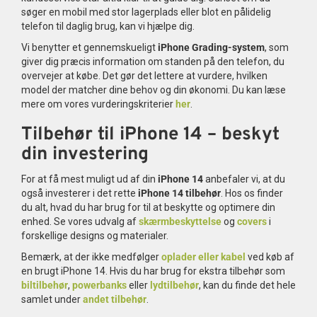
søger en mobil med stor lagerplads eller blot en pålidelig
telefon til daglig brug, kan vi hjælpe dig.
Vi benytter et gennemskueligt
iPhone Grading-system
, som
giver dig præcis information om standen på den telefon, du
overvejer at købe. Det gør det lettere at vurdere, hvilken
model der matcher dine behov og din økonomi. Du kan læse
mere om vores vurderingskriterier
her
.
Tilbehør til iPhone 14 – beskyt
din investering
For at få mest muligt ud af din
iPhone 14
anbefaler vi, at du
også investerer i det rette
iPhone 14 tilbehør
. Hos os finder
du alt, hvad du har brug for til at beskytte og optimere din
enhed. Se vores udvalg af
skærmbeskyttelse
og
covers
i
forskellige designs og materialer.
Bemærk, at der ikke medfølger
oplader eller kabel
ved køb af
en brugt iPhone 14. Hvis du har brug for ekstra tilbehør som
biltilbehør
,
powerbanks
eller
lydtilbehør
, kan du finde det hele
samlet under
andet tilbehør
.