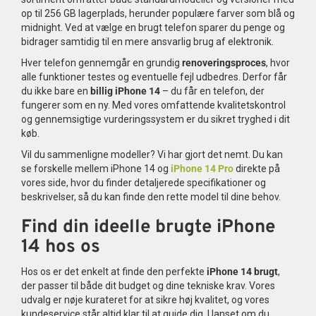
op til 256 GB lagerplads, herunder populære farver som blå og
midnight. Ved at vælge en brugt telefon sparer du penge og
bidrager samtidig til en mere ansvarlig brug af elektronik.
Hver telefon gennemgår en grundig
renoveringsproces
, hvor
alle funktioner testes og eventuelle fejl udbedres. Derfor får
du ikke bare en
billig iPhone 14
– du får en telefon, der
fungerer som en ny. Med vores omfattende kvalitetskontrol
og gennemsigtige vurderingssystem er du sikret tryghed i dit
køb.
Vil du sammenligne modeller? Vi har gjort det nemt. Du kan
se forskelle mellem iPhone 14 og
iPhone 14 Pro
direkte på
vores side, hvor du finder detaljerede specifikationer og
beskrivelser, så du kan finde den rette model til dine behov.
Find din ideelle brugte iPhone
14 hos os
Hos os er det enkelt at finde den perfekte
iPhone 14 brugt
,
der passer til både dit budget og dine tekniske krav. Vores
udvalg er nøje kurateret for at sikre høj kvalitet, og vores
kundeservice står altid klar til at guide dig. Uanset om du