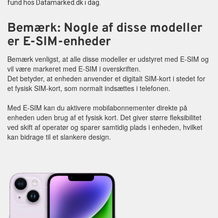
fund hos Datamarked.dk i dag.
Tilbehør
Bemærk: Nogle af disse modeller
Reparationer og RMA
er E-SIM-enheder
Bemærk venligst, at alle disse modeller er udstyret med E-SIM og
Reservedele
vil være markeret med E-SIM i overskriften.
Det betyder, at enheden anvender et digitalt SIM-kort i stedet for
B2B-Opkøb
et fysisk SIM-kort, som normalt indsættes i telefonen.
Med E-SIM kan du aktivere mobilabonnementer direkte på
>>BACK-2-SCHOOL<<
enheden uden brug af et fysisk kort. Det giver større fleksibilitet
ved skift af operatør og sparer samtidig plads i enheden, hvilket
Log ind
kan bidrage til et slankere design.