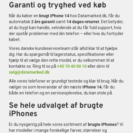
Garanti og tryghed ved køb
Når du køber en
brugt iPhone 14
hos Datamarked.dk, får du
automatisk
2 års garanti
samt
14 dages returret
. Det betyder,
at du trygt kan handle, velvidende at du får fuld support, hvis
der opstår problemer med din telefon – eller hvis du fortryder
købet.
Vores danske kundeserviceteam står altid klar til at hjælpe
dig. Har du spørgsmål til lagerstatus, specifikationer eller
hjælp til at vælge den rette model, er du velkommen til at
kontakte os. Ring til os på
+45 70 40 00 10
eller skriv til
salg@datamarked.dk
.
Alle vores telefoner er grundigt testede og klar til brug. Når du
vælger os som leverandør af din næste
iPhone 14
, får du
både en telefon og en serviceoplevelse, du kan stole på.
Se hele udvalget af brugte
iPhones
Er du nysgerrig på hele vores sortiment af
brugte iPhones
? Vi
har modeller i mange forskellige farver, størrelser og