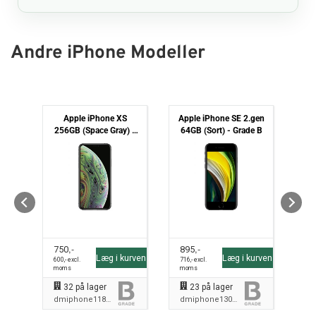
Andre iPhone Modeller
lus
Apple iPhone XS
Apple iPhone SE 2.gen
Ap
 -
256GB (Space Gray) -
64GB (Sort) - Grade B
128
Grade B
 i
,-
,-
750
895
99
Læg i kurven
Læg i kurven
ven
600
,- excl.
716
,- excl.
79
moms
moms
mo
32
på lager
23
på lager
dmiphone1180B
dmiphone1300B