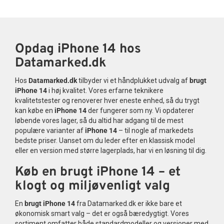
Opdag iPhone 14 hos
Datamarked.dk
Hos
Datamarked.dk
tilbyder vi et håndplukket udvalg af
brugt
iPhone 14
i høj kvalitet. Vores erfarne teknikere
kvalitetstester og renoverer hver eneste enhed, så du trygt
kan købe en
iPhone 14
der fungerer som ny. Vi opdaterer
løbende vores lager, så du altid har adgang til de mest
populære varianter af
iPhone 14
– til nogle af markedets
bedste priser. Uanset om du leder efter en klassisk model
eller en version med større lagerplads, har vi en løsning til dig.
Køb en brugt iPhone 14 – et
klogt og miljøvenligt valg
En
brugt iPhone 14
fra Datamarked.dk er ikke bare et
økonomisk smart valg – det er også bæredygtigt. Vores
sortiment omfatter både standardmodeller og versioner med