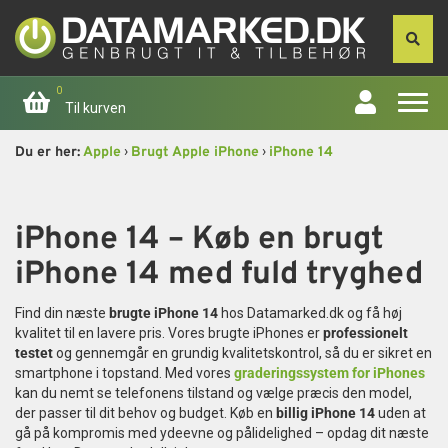
0
Til kurven
›
›
Du er her:
Apple
Brugt Apple iPhone
iPhone 14
Forside
Apple
iPhone 14 – Køb en brugt
iPhone 14 med fuld tryghed
Computer
Find din næste
brugte iPhone 14
hos Datamarked.dk og få høj
Skærme
kvalitet til en lavere pris. Vores brugte iPhones er
professionelt
testet
og gennemgår en grundig kvalitetskontrol, så du er sikret en
Smartphone
smartphone i topstand. Med vores
graderingssystem for iPhones
kan du nemt se telefonens tilstand og vælge præcis den model,
der passer til dit behov og budget. Køb en
billig iPhone 14
uden at
Tablet
gå på kompromis med ydeevne og pålidelighed – opdag dit næste