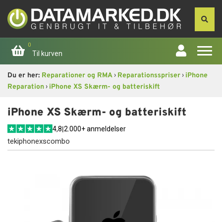
0
Til kurven
›
›
Du er her:
Reparationer og RMA
Reparationsspriser
iPhone
Forside
›
Reparation
iPhone XS Skærm- og batteriskift
Apple
iPhone XS Skærm- og batteriskift
4,8
|
2.000+ anmeldelser
Computer
tekiphonexscombo
Skærme
Smartphone
Tablet