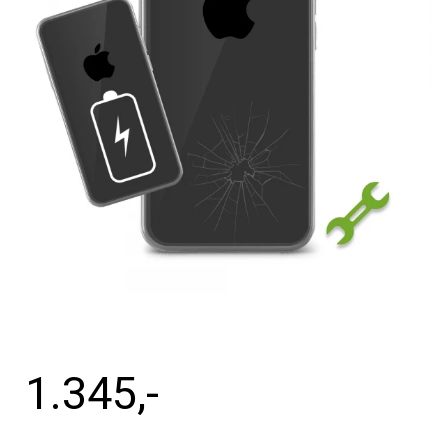
Tilbehør
Reparationer og RMA
Reservedele
B2B-Opkøb
>>BACK-2-SCHOOL<<
Log ind
1.345
,-