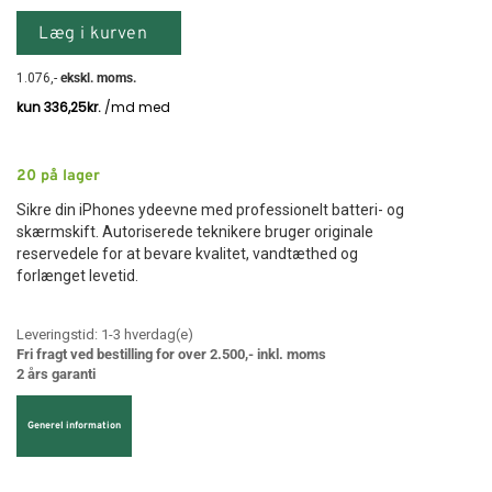
Læg i kurven
1.076
,-
ekskl. moms.
20
på lager
Sikre din iPhones ydeevne med professionelt batteri- og
skærmskift. Autoriserede teknikere bruger originale
reservedele for at bevare kvalitet, vandtæthed og
forlænget levetid.
Leveringstid:
1-3
hverdag(e)
Fri fragt ved bestilling for over 2.500,- inkl. moms
2 års garanti
Generel information