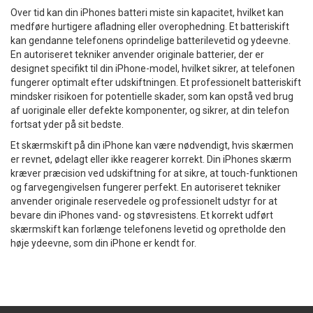
Over tid kan din iPhones batteri miste sin kapacitet, hvilket kan
medføre hurtigere afladning eller overophedning. Et batteriskift
kan gendanne telefonens oprindelige batterilevetid og ydeevne.
En autoriseret tekniker anvender originale batterier, der er
designet specifikt til din iPhone-model, hvilket sikrer, at telefonen
fungerer optimalt efter udskiftningen. Et professionelt batteriskift
mindsker risikoen for potentielle skader, som kan opstå ved brug
af uoriginale eller defekte komponenter, og sikrer, at din telefon
fortsat yder på sit bedste.
Et skærmskift på din iPhone kan være nødvendigt, hvis skærmen
er revnet, ødelagt eller ikke reagerer korrekt. Din iPhones skærm
kræver præcision ved udskiftning for at sikre, at touch-funktionen
og farvegengivelsen fungerer perfekt. En autoriseret tekniker
anvender originale reservedele og professionelt udstyr for at
bevare din iPhones vand- og støvresistens. Et korrekt udført
skærmskift kan forlænge telefonens levetid og opretholde den
høje ydeevne, som din iPhone er kendt for.