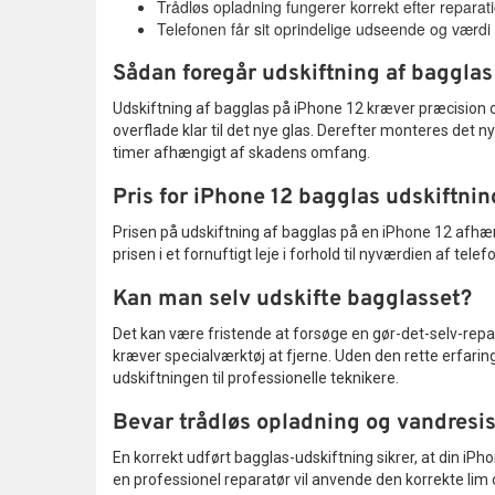
Trådløs opladning fungerer korrekt efter reparat
Telefonen får sit oprindelige udseende og værdi 
Sådan foregår udskiftning af bagglas
Udskiftning af bagglas på iPhone 12 kræver præcision o
overflade klar til det nye glas. Derefter monteres det 
timer afhængigt af skadens omfang.
Pris for iPhone 12 bagglas udskiftnin
Prisen på udskiftning af bagglas på en iPhone 12 afhæn
prisen i et fornuftigt leje i forhold til nyværdien af te
Kan man selv udskifte bagglasset?
Det kan være fristende at forsøge en gør-det-selv-repa
kræver specialværktøj at fjerne. Uden den rette erfarin
udskiftningen til professionelle teknikere.
Bevar trådløs opladning og vandresi
En korrekt udført bagglas-udskiftning sikrer, at din i
en professionel reparatør vil anvende den korrekte lim 