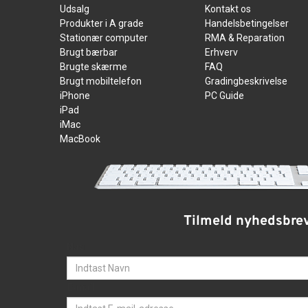
Udsalg
Kontakt os
Produkter i A grade
Handelsbetingelser
Stationær computer
RMA & Reparation
Brugt bærbar
Erhverv
Brugte skærme
FAQ
Brugt mobiltelefon
Gradingbeskrivelse
iPhone
PC Guide
iPad
iMac
MacBook
Tilmeld nyhedsbre
Navn
E-mail