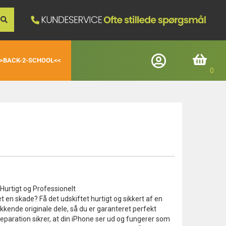
>BACK-2-SCHOOL<<
Log ind
Indkøbskurv
Registrerede kunder
E-mail
Adgangskode
Hurtigt og Professionelt
 en skade? Få det udskiftet hurtigt og sikkert af en
Glemt adgangskode
ukkende originale dele, så du er garanteret perfekt
Login
eparation sikrer, at din iPhone ser ud og fungerer som