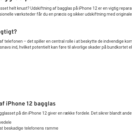
set helt knust? Udskiftning af bagglas på iPhone 12 er en vigtig reparat
ionelle værksteder får du en præcis og sikker udskiftning med originale 
igtigt?
f telefonen – det spiller en central rolle i at beskytte de indvendige k
navs ind, hvilket potentielt kan føre til alvorlige skader på bundkortet 
 af iPhone 12 bagglas
gglasset på din iPhone 12 giver en række fordele. Det sikrer blandt andet
vedele
 at beskadige telefonens ramme