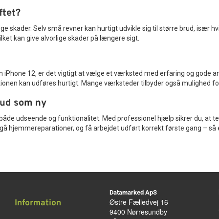
ftet?
ige skader. Selv små revner kan hurtigt udvikle sig til større brud, især
lket kan give alvorlige skader på længere sigt.
in iPhone 12, er det vigtigt at vælge et værksted med erfaring og gode 
ionen kan udføres hurtigt. Mange værksteder tilbyder også mulighed for t
e ud som ny
 både udseende og funktionalitet. Med professionel hjælp sikrer du, at t
å hjemmereparationer, og få arbejdet udført korrekt første gang – så er
Datamarked ApS
Østre Fælledvej 16
Information
9400 Nørresundby