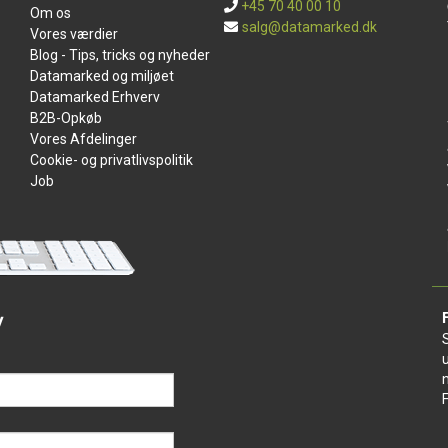
+45 70 40 00 10
Om os
salg@datamarked.dk
Vores værdier
Blog - Tips, tricks og nyheder
Datamarked og miljøet
Datamarked Erhverv
B2B-Opkøb
Vores Afdelinger
Cookie- og privatlivspolitik
Job
v