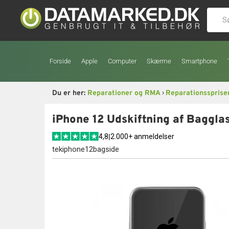
Forside
Apple
Computer
Skærme
Smartphone
›
Du er her:
Reparationer og RMA
Reparationssprise
iPhone 12 Udskiftning af Baggla
4,8
|
2.000+ anmeldelser
tekiphone12bagside