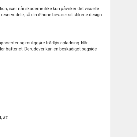
ion, især når skaderne ikke kun påvirker det visuelle
reservedele, så din iPhone bevarer sit stilrene design
omponenter og muliggøre trådløs opladning. Når
eller batteriet. Derudover kan en beskadiget bagside
, at: