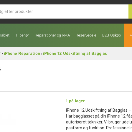
Tablet
Tilbehør
Reparationer og RMA
Reservedele
B2B-Opkøb
>
›
›
r
iPhone Reparation
iPhone 12 Udskiftning af Bagglas
s
1
på lager
iPhone 12 Udskiftning af Bagglas – 
Har bagglasset på din iPhone 12 fået
autoriseret tekniker. Vi bruger udel
pasform og funktion. Professionel r