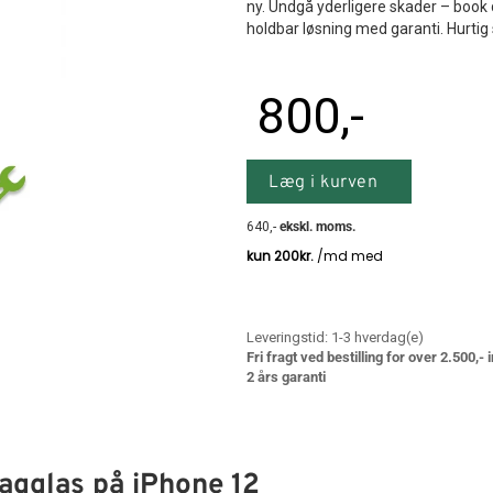
ny. Undgå yderligere skader – book 
holdbar løsning med garanti. Hurtig
800
,-
Læg i kurven
640
,-
ekskl. moms.
Leveringstid:
1-3
hverdag(e)
Fri fragt ved bestilling for over 2.500,-
2 års garanti
bagglas på iPhone 12