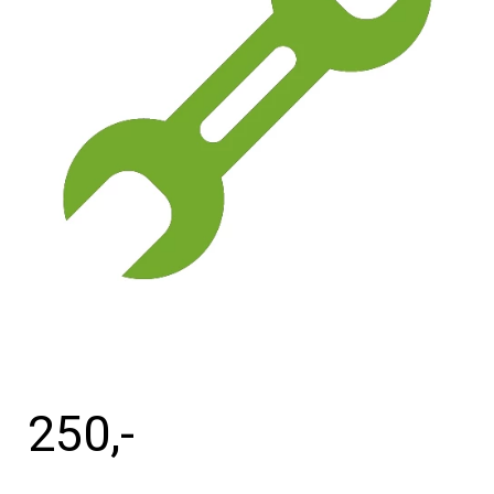
Tilbehør
Reparationer og RMA
Reservedele
B2B-Opkøb
>>BACK-2-SCHOOL<<
Log ind
250
,-