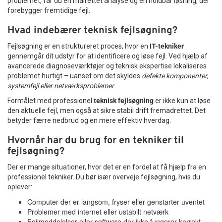
problemet, får du en målrettet analyse og en holdbar løsning, der
forebygger fremtidige fejl.
Hvad indebærer teknisk fejlsøgning?
Fejlsøgning er en struktureret proces, hvor en
IT-tekniker
gennemgår dit udstyr for at identificere og løse fejl. Ved hjælp af
avancerede diagnoseværktøjer og teknisk ekspertise lokaliseres
problemet hurtigt – uanset om det skyldes
defekte komponenter,
systemfejl eller netværksproblemer
.
Formålet med professionel
teknisk fejlsøgning
er ikke kun at løse
den aktuelle fejl, men også at sikre stabil drift fremadrettet. Det
betyder færre nedbrud og en mere effektiv hverdag.
Hvornår har du brug for en tekniker til
fejlsøgning?
Der er mange situationer, hvor det er en fordel at få hjælp fra en
professionel tekniker. Du bør især overveje fejlsøgning, hvis du
oplever:
Computer der er langsom, fryser eller genstarter uventet
Problemer med internet eller ustabilt netværk
Fejlmeddelelser eller software der ikke fungerer korrekt