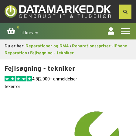
0
Til kurven
›
›
Du er her:
Reparationer og RMA
Reparationsspriser
iPhone
Forside
›
Reparation
Fejlsøgning - tekniker
Apple
Fejlsøgning - tekniker
4,8
|
2.000+ anmeldelser
Computer
tekerror
Skærme
Smartphone
Tablet