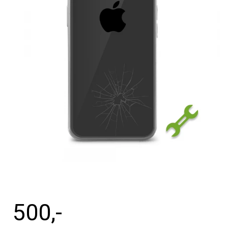
Tilbehør
Reparationer og RMA
Reservedele
B2B-Opkøb
>>BACK-2-SCHOOL<<
Log ind
500
,-