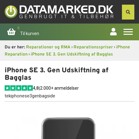
0
Til kurven
›
›
Du er her:
Reparationer og RMA
Reparationsspriser
iPhone
Forside
›
Reparation
iPhone SE 3. Gen Udskiftning af Bagglas
Apple
iPhone SE 3. Gen Udskiftning af
Bagglas
Computer
4,8
|
2.000+ anmeldelser
tekiphonese3genbagside
Skærme
Smartphone
Tablet