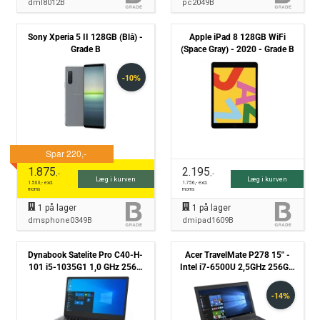
dml8012B
pc2049B
Sony Xperia 5 II 128GB (Blå) -
Apple iPad 8 128GB WiFi
Grade B
(Space Gray) - 2020 - Grade B
1.875
2.195
,-
,-
Læg i kurven
Læg i kurven
1.500
,- excl.
1.756
,- excl.
moms
moms
1
på lager
1
på lager
dmsphone0349B
dmipad1609B
Dynabook Satelite Pro C40-H-
Acer TravelMate P278 15" -
101 i5-1035G1 1,0 GHz 256G
Intel i7-6500U 2,5GHz 256GB
NVMe 8GB Win11 Pro - Grade B
SSD 8GB Win10 Pro - Grade B