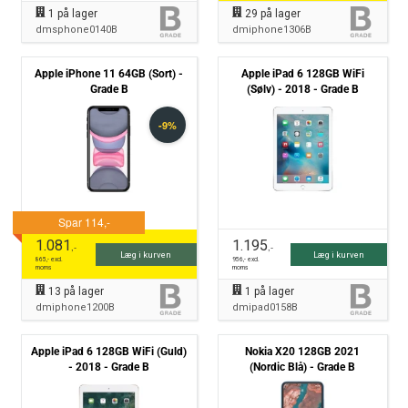
1
på lager
29
på lager
dmsphone0140B
dmiphone1306B
Apple iPhone 11 64GB (Sort) -
Apple iPad 6 128GB WiFi
Grade B
(Sølv) - 2018 - Grade B
1.081
1.195
,-
,-
Læg i kurven
Læg i kurven
865
,- excl.
956
,- excl.
moms
moms
13
på lager
1
på lager
dmiphone1200B
dmipad0158B
Apple iPad 6 128GB WiFi (Guld)
Nokia X20 128GB 2021
- 2018 - Grade B
(Nordic Blå) - Grade B