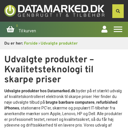
0
Til kurven
›
Du er her:
Forside
Udvalgte produkter
Forside
Udvalgte produkter –
Apple
Kvalitetsteknologi til
Computer
skarpe priser
Udvalgte produkter hos Datamarked.dk
byder på et stærkt udvalg
Skærme
af kvalitetskontrolleret elektronik til skarpe priser. Her finder du
nøje udvalgte tilbud på
brugte bærbare computere
,
refurbished
Smartphone
iPhones
, stationære PC’er, skærme og populært IT-tilbehør fra
anerkendte mærker som Apple, Lenovo, HP og Dell. Alle produkter
er professionelt testet, renset og kvalitetssikret, så du får høj
Tablet
ydeevne og driftssikkerhed til en lavere pris. Vores udvalg af