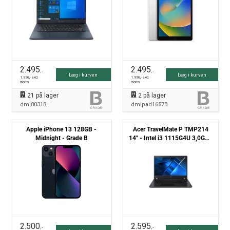
2.495
2.495
,-
,-
Læg i kurven
Læg i kurven
1.996
,- excl.
1.996
,- excl.
moms
moms
21
på lager
2
på lager
dml8031B
dmipad1657B
Apple iPhone 13 128GB -
Acer TravelMate P TMP214
Midnight - Grade B
14" - Intel i3 1115G4U 3,0GHz
256GB NVMe 8GB Win11 Pro
- Grade B
2.500
2.595
,-
,-