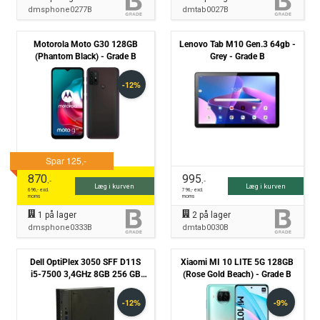
dmsphone0277B
dmtab0027B
Motorola Moto G30 128GB
Lenovo Tab M10 Gen.3 64gb -
(Phantom Black) - Grade B
Grey - Grade B
870
995
,-
,-
Læg i kurven
Læg i kurven
696
,- excl.
796
,- excl.
moms
moms
1
på lager
2
på lager
dmsphone0333B
dmtab0030B
Dell OptiPlex 3050 SFF D11S
Xiaomi MI 10 LITE 5G 128GB
i5-7500 3,4GHz 8GB 256 GB
(Rose Gold Beach) - Grade B
SSD Win10 Pro - Grade B