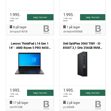
1.995
1.995
,-
,-
Læg i kurven
Læg i kurven
1.596
,- excl.
1.596
,- excl.
moms
moms
8
på lager
1
på lager
dmipad1401B
dmtablet0006B
Lenovo ThinkPad L14 Gen 1
Dell OptiPlex 3060 TINY - i5-
14" - AMD Ryzen 5 PRO 4650U
8500T 2,1 GHz 256GB NVMe
2,10GHz 256GB NVMe 8GB
8GB Win11 Pro - Grade B
Win11 Pro - Grade B
1.995
1.995
,-
,-
Læg i kurven
Læg i kurven
1.596
,- excl.
1.596
,- excl.
moms
moms
17
på lager
2
på lager
dml9132B
pc2066B