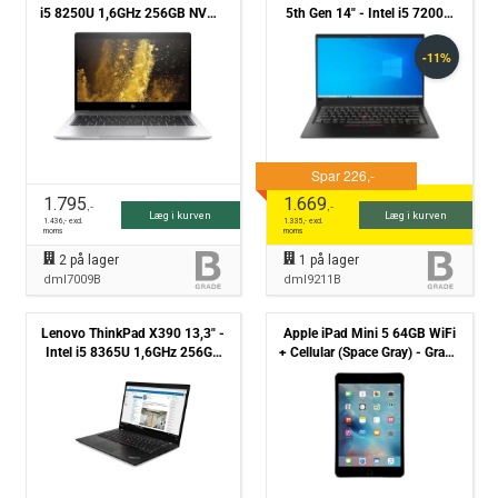
i5 8250U 1,6GHz 256GB NVMe
5th Gen 14" - Intel i5 7200U
8GB Win11 Pro - Grade B
2,5GHz 256GB NMVe 8GB
Win10 Pro - Grade B
1.795
1.669
,-
,-
Læg i kurven
Læg i kurven
1.436
,- excl.
1.335
,- excl.
moms
moms
2
på lager
1
på lager
dml7009B
dml9211B
Lenovo ThinkPad X390 13,3" -
Apple iPad Mini 5 64GB WiFi
Intel i5 8365U 1,6GHz 256GB
+ Cellular (Space Gray) - Grade
NVMe 8GB Win11 Pro - Grade B
B