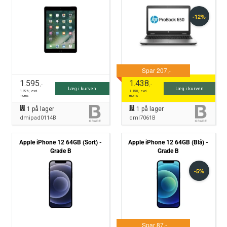
B
NVMe Win10 Pro - Grade B
1.595
1.438
,-
,-
Læg i kurven
Læg i kurven
1.276
,- excl.
1.150
,- excl.
moms
moms
1
på lager
1
på lager
dmipad0114B
dml7061B
Apple iPhone 12 64GB (Sort) -
Apple iPhone 12 64GB (Blå) -
Grade B
Grade B