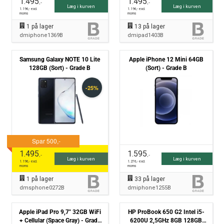
1.495
1.495
,-
,-
Læg i kurven
Læg i kurven
1.196
,- excl.
1.196
,- excl.
moms
moms
1
på lager
13
på lager
dmiphone1369B
dmipad1403B
Samsung Galaxy NOTE 10 Lite
Apple iPhone 12 Mini 64GB
128GB (Sort) - Grade B
(Sort) - Grade B
1.495
1.595
,-
,-
Læg i kurven
Læg i kurven
1.196
,- excl.
1.276
,- excl.
moms
moms
1
på lager
33
på lager
dmsphone0272B
dmiphone1255B
Apple iPad Pro 9,7" 32GB WiFi
HP ProBook 650 G2 Intel i5-
+ Cellular (Space Gray) - Grade
6200U 2,5GHz 8GB 128GB