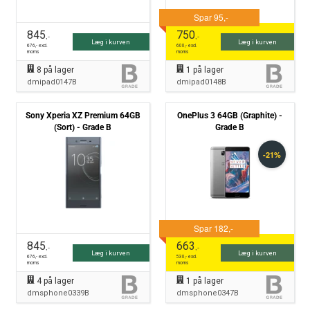
845
750
,-
,-
Læg i kurven
Læg i kurven
676
,- excl.
600
,- excl.
moms
moms
8
på lager
1
på lager
dmipad0147B
dmipad0148B
Sony Xperia XZ Premium 64GB
OnePlus 3 64GB (Graphite) -
(Sort) - Grade B
Grade B
845
663
,-
,-
Læg i kurven
Læg i kurven
676
,- excl.
530
,- excl.
moms
moms
4
på lager
1
på lager
dmsphone0339B
dmsphone0347B