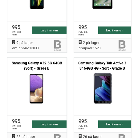
995
995
,-
,-
Læg i kurven
Læg i kurven
796
,- excl.
796
,- excl.
moms
moms
9
på lager
2
på lager
dmiphone1303B
dmipad0152B
Samsung Galaxy A32 5G 64GB
Samsung Galaxy Tab Active 3
(Sort) - Grade B
8" 64GB 4G - Sort - Grade B
995
995
,-
,-
Læg i kurven
Læg i kurven
796
,- excl.
796
,- excl.
moms
moms
25
på lager
26
på lager