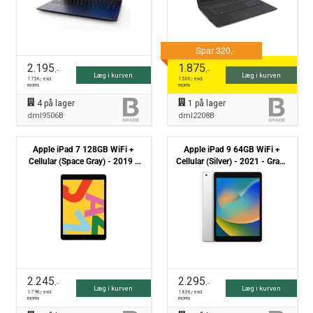
2.195
1.875
,-
,-
Læg i kurven
Læg i kurven
1.756
,- excl.
1.500
,- excl.
moms
moms
4
på lager
1
på lager
dml9506B
dml2208B
Apple iPad 7 128GB WiFi +
Apple iPad 9 64GB WiFi +
Cellular (Space Gray) - 2019 -
Cellular (Silver) - 2021 - Grade
Grade B
B
2.245
2.295
,-
,-
Læg i kurven
Læg i kurven
1.796
,- excl.
1.836
,- excl.
moms
moms