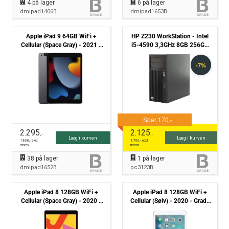
4
på lager
6
på lager
dmipad1406B
dmipad1653B
Apple iPad 9 64GB WiFi +
HP Z230 WorkStation - Intel
Cellular (Space Gray) - 2021 -
i5-4590 3,3GHz 8GB 256GB
Grade B
SSD +1TB HDD - Nvidia RTX
2060 Win10 Pro - Grade B
2.295
2.125
,-
,-
Læg i kurven
Læg i kurven
1.836
,- excl.
1.700
,- excl.
moms
moms
38
på lager
1
på lager
dmipad1652B
pc3123B
Apple iPad 8 128GB WiFi +
Apple iPad 8 128GB WiFi +
Cellular (Space Gray) - 2020 -
Cellular (Sølv) - 2020 - Grade
Grade B
B