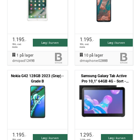
1.195
1.195
,-
,-
Læg i kurven
Læg i kurven
956
,- excl.
956
,- excl.
moms
moms
1
på lager
10
på lager
dmipad1249B
dmsphone0288B
Nokia G42 128GB 2023 (Gray) -
Samsung Galaxy Tab Active
Grade B
Pro 10,1" 64GB 4G - Sort -
Grade B
1.195
1.295
,-
,-
Læg i kurven
Læg i kurven
956
,- excl.
1.036
,- excl.