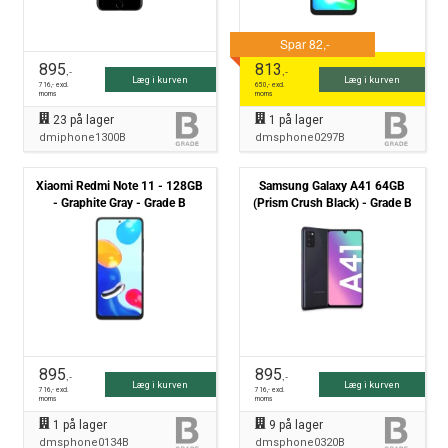
895
813
,-
,-
Læg i kurven
Læg i kurven
716
,- excl.
650
,- excl.
moms
moms
23
på lager
1
på lager
dmiphone1300B
dmsphone0297B
Xiaomi Redmi Note 11 - 128GB
Samsung Galaxy A41 64GB
- Graphite Gray - Grade B
(Prism Crush Black) - Grade B
895
895
,-
,-
Læg i kurven
Læg i kurven
716
,- excl.
716
,- excl.
moms
moms
1
på lager
9
på lager
dmsphone0134B
dmsphone0320B