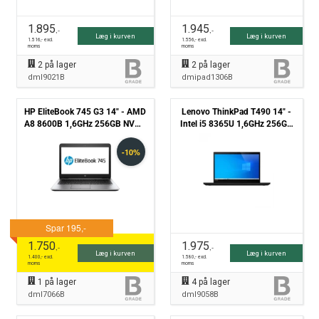
1.895
1.945
,-
,-
Læg i kurven
Læg i kurven
1.516
,- excl.
1.556
,- excl.
moms
moms
2
på lager
2
på lager
dml9021B
dmipad1306B
HP EliteBook 745 G3 14" - AMD
Lenovo ThinkPad T490 14" -
A8 8600B 1,6GHz 256GB NVMe
Intel i5 8365U 1,6GHz 256GB
8GB Win10 Pro - Grade B
NVMe 8GB Win11 Pro - Grade
B
1.750
1.975
,-
,-
Læg i kurven
Læg i kurven
1.400
,- excl.
1.580
,- excl.
moms
moms
1
på lager
4
på lager
dml7066B
dml9058B