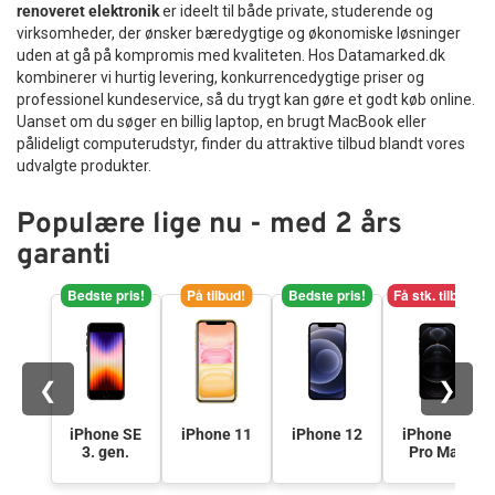
renoveret elektronik
er ideelt til både private, studerende og
Tilbehør
virksomheder, der ønsker bæredygtige og økonomiske løsninger
uden at gå på kompromis med kvaliteten. Hos Datamarked.dk
kombinerer vi hurtig levering, konkurrencedygtige priser og
Reparationer og RMA
professionel kundeservice, så du trygt kan gøre et godt køb online.
Uanset om du søger en billig laptop, en brugt MacBook eller
Reservedele
pålideligt computerudstyr, finder du attraktive tilbud blandt vores
udvalgte produkter.
B2B-Opkøb
Populære lige nu - med 2 års
garanti
>>BACK-2-SCHOOL<<
Bedste pris!
På tilbud!
Bedste pris!
Få stk. tilbage
Log ind
❮
❯
iPhone SE
iPhone 11
iPhone 12
iPhone 12
3. gen.
Pro Max