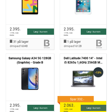
2.395
2.395
,-
,-
Læg i kurven
Læg i kurven
1.916
,- excl.
1.916
,- excl.
moms
moms
31
på lager
1
på lager
dmipad1604B
dmipad1612B
Samsung Galaxy A34 5G 128GB
Dell Latitude 7400 14" - Intel
(Graphite) - Grade B
i5 8265u 1,6GHz 256GB M2
8GB - Grade B
2.395
2.063
,-
,-
Læg i kurven
Læg i kurven
1.916
,- excl.
1.650
,- excl.
moms
moms