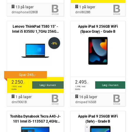
13
på lager
1
på lager
dmsphone0280B
dml8028B
Lenovo ThinkPad T580 15" -
Apple iPad 9 256GB WiFi
Intel i5 8350U 1,7GHz 256GB
(Space Gray) - Grade B
NVMe 8GB Win11 Pro - Grade B
2.250
2.495
,-
,-
Læg i kurven
Læg i kurven
1.800
,- excl.
1.996
,- excl.
moms
moms
1
på lager
16
på lager
dml9061B
dmipad1656B
Toshiba Dynabook Tecra A40-J-
Apple iPad 9 256GB WiFi
101 Intel i5-1135G7 2,4GHz
(Sølv) - Grade B
256GB NVMe 8GB Win11 Pro -
Grade B