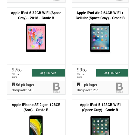
Apple iPad 6 32GB WiFi (Space
Apple iPad Air 2 64GB WiFi +
Gray) - 2018 - Grade B
Cellular (Space Gray) - Grade B
975
995
,-
,-
Læg i kurven
Læg i kurven
780
,- excl.
796
,- excl.
moms
moms
56
på lager
1
på lager
dmipad0151B
dmipad0125b
Apple iPhone SE 2.gen 128GB
Apple iPad 5 128GB WiFi
(Sort) - Grade B
(Space Gray) - Grade B