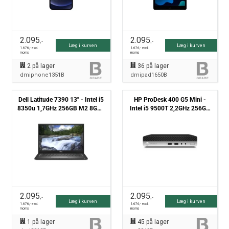
2.095
2.095
,-
,-
Læg i kurven
Læg i kurven
1.676
,- excl.
1.676
,- excl.
moms
moms
2
på lager
36
på lager
dmiphone1351B
dmipad1650B
Dell Latitude 7390 13" - Intel i5
HP ProDesk 400 G5 Mini -
8350u 1,7GHz 256GB M2 8GB -
Intel i5 9500T 2,2GHz 256GB
Grade B
NVMe 8GB Win11 Pro - Grade
B
2.095
2.095
,-
,-
Læg i kurven
Læg i kurven
1.676
,- excl.
1.676
,- excl.
moms
moms
1
på lager
45
på lager