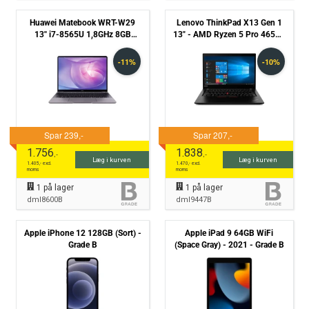
Huawei Matebook WRT-W29
Lenovo ThinkPad X13 Gen 1
13'' i7-8565U 1,8GHz 8GB
13" - AMD Ryzen 5 Pro 4650u
512GB NVMe Win 11 Pro -
2,1GHz 256GB NVMe 8GB
Grade B
Win11 Pro - Grade B
1.756
1.838
,-
,-
Læg i kurven
Læg i kurven
1.405
,- excl.
1.470
,- excl.
moms
moms
1
på lager
1
på lager
dml8600B
dml9447B
Apple iPhone 12 128GB (Sort) -
Apple iPad 9 64GB WiFi
Grade B
(Space Gray) - 2021 - Grade B