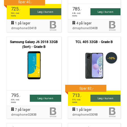
725
785
,-
,-
Læg i kurven
Læg i kurven
580
,- excl.
628
,- excl.
moms
moms
1
på lager
4
på lager
dmsphone0341B
dmsphone0340B
Samsung Galaxy J6 2018 32GB
TCL 405 32GB - Grade B
(Sort) - Grade B
795
713
,-
,-
Læg i kurven
Læg i kurven
636
,- excl.
570
,- excl.
moms
moms
7
på lager
1
på lager
dmsphone0283B
dmsphone0309B