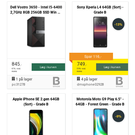
Dell Vostro 3650 - Intel I5-6400
Sony Xperia L4 64GB (Sort) -
2,7GHz 8GB 256GB SSD Win 10
Grade B
Pro - Grade B
845
749
,-
,-
Læg i kurven
Læg i kurven
676
,- excl.
599
,- excl.
moms
moms
1
på lager
4
på lager
pc3127B
dmsphone0292B
Apple iPhone SE 2.gen 64GB
Motorola Moto G9 Play 6.5" -
(Sort) - Grade B
64GB - Forest Green - Grade B