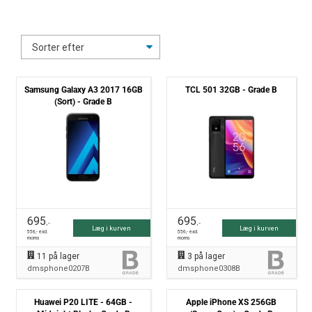
Samsung Galaxy A3 2017 16GB
TCL 501 32GB - Grade B
(Sort) - Grade B
695
695
,-
,-
Læg i kurven
Læg i kurven
556
,- excl.
556
,- excl.
moms
moms
11
på lager
3
på lager
dmsphone0207B
dmsphone0308B
Huawei P20 LITE - 64GB -
Apple iPhone XS 256GB