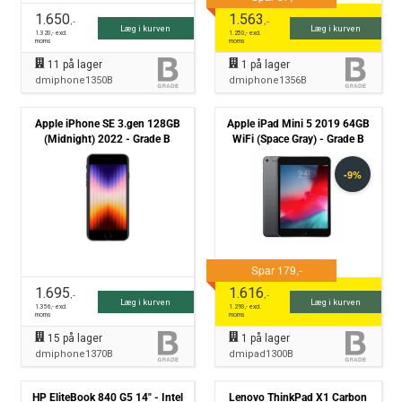
1.650
1.563
,-
,-
Læg i kurven
Læg i kurven
1.320
,- excl.
1.250
,- excl.
moms
moms
11
på lager
1
på lager
dmiphone1350B
dmiphone1356B
Apple iPhone SE 3.gen 128GB
Apple iPad Mini 5 2019 64GB
(Midnight) 2022 - Grade B
WiFi (Space Gray) - Grade B
1.695
1.616
,-
,-
Læg i kurven
Læg i kurven
1.356
,- excl.
1.293
,- excl.
moms
moms
15
på lager
1
på lager
dmiphone1370B
dmipad1300B
HP EliteBook 840 G5 14" - Intel
Lenovo ThinkPad X1 Carbon