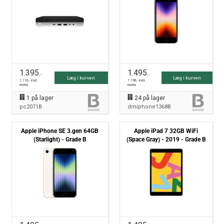
1.395
1.495
,-
,-
Læg i kurven
Læg i kurven
1.116
,- excl.
1.196
,- excl.
moms
moms
1
på lager
24
på lager
pc2071B
dmiphone1368B
Apple iPhone SE 3.gen 64GB
Apple iPad 7 32GB WiFi
(Starlight) - Grade B
(Space Gray) - 2019 - Grade B