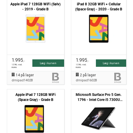
Apple iPad 7 128GB WiFi (Sølv)
iPad 8 32GB WiFi + Cellular
- 2019 - Grade B
(Space Gray) - 2020 - Grade B
1.995
1.995
,-
,-
Læg i kurven
Læg i kurven
1.596
,- excl.
1.596
,- excl.
moms
moms
14
på lager
2
på lager
dmipad1402B
dmipad1602B
Apple iPad 7 128GB WiFi
Microsoft Surface Pro 5 Gen.
(Space Gray) - Grade B
1796 - Intel Core i5 7300U
2.6GHz 256GB SSD 8GB
Win10 pro - Grade B