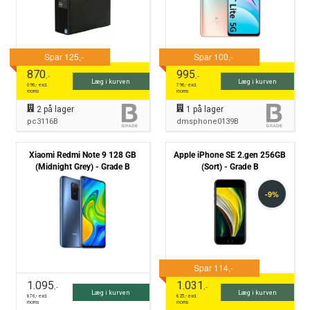
870
995
,-
,-
Læg i kurven
Læg i kurven
696
,- excl.
796
,- excl.
moms
moms
2
på lager
1
på lager
pc3116B
dmsphone0139B
Xiaomi Redmi Note 9 128 GB
Apple iPhone SE 2.gen 256GB
(Midnight Grey) - Grade B
(Sort) - Grade B
1.095
1.031
,-
,-
Læg i kurven
Læg i kurven
876
,- excl.
825
,- excl.
moms
moms