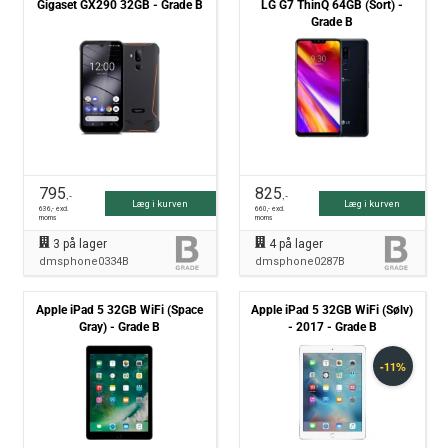
Gigaset GX290 32GB - Grade B
LG G7 ThinQ 64GB (Sort) -
Grade B
795
825
,-
,-
Læg i kurven
Læg i kurven
636
,- excl.
660
,- excl.
moms
moms
3
på lager
4
på lager
dmsphone0334B
dmsphone0287B
Apple iPad 5 32GB WiFi (Space
Apple iPad 5 32GB WiFi (Sølv)
Gray) - Grade B
- 2017 - Grade B