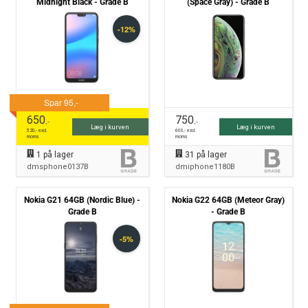
Midnight Black - Grade B
(Space Gray) - Grade B
650
750
,-
,-
Læg i kurven
Læg i kurven
520
,- excl.
600
,- excl.
moms
moms
1
på lager
31
på lager
dmsphone0137B
dmiphone1180B
Nokia G21 64GB (Nordic Blue) -
Nokia G22 64GB (Meteor Gray)
Grade B
- Grade B