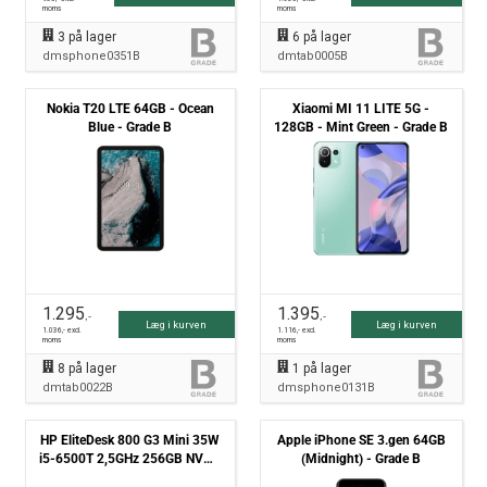
moms
moms
3
på lager
6
på lager
dmsphone0351B
dmtab0005B
Nokia T20 LTE 64GB - Ocean
Xiaomi MI 11 LITE 5G -
Blue - Grade B
128GB - Mint Green - Grade B
1.295
1.395
,-
,-
Læg i kurven
Læg i kurven
1.036
,- excl.
1.116
,- excl.
moms
moms
8
på lager
1
på lager
dmtab0022B
dmsphone0131B
HP EliteDesk 800 G3 Mini 35W
Apple iPhone SE 3.gen 64GB
i5-6500T 2,5GHz 256GB NVMe
(Midnight) - Grade B
16GB Win10 Pro - Grade B