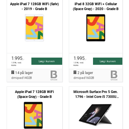
Apple iPad 7 128GB WiFi (Sølv)
iPad 8 32GB WiFi + Cellular
- 2019 - Grade B
(Space Gray) - 2020 - Grade B
1.995
1.995
,-
,-
Læg i kurven
Læg i kurven
1.596
,- excl.
1.596
,- excl.
moms
moms
14
på lager
2
på lager
dmipad1402B
dmipad1602B
Apple iPad 7 128GB WiFi
Microsoft Surface Pro 5 Gen.
(Space Gray) - Grade B
1796 - Intel Core i5 7300U
2.6GHz 256GB SSD 8GB
Win10 pro - Grade B