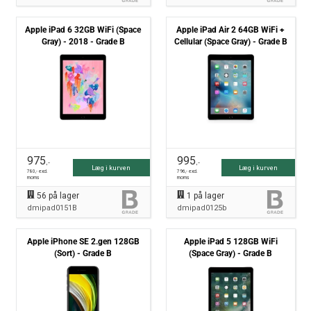
Apple iPad 6 32GB WiFi (Space
Apple iPad Air 2 64GB WiFi +
Gray) - 2018 - Grade B
Cellular (Space Gray) - Grade B
975
995
,-
,-
Læg i kurven
Læg i kurven
780
,- excl.
796
,- excl.
moms
moms
56
på lager
1
på lager
dmipad0151B
dmipad0125b
Apple iPhone SE 2.gen 128GB
Apple iPad 5 128GB WiFi
(Sort) - Grade B
(Space Gray) - Grade B