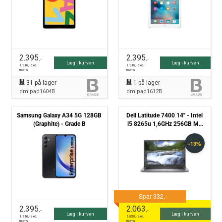
2.395
2.395
,-
,-
Læg i kurven
Læg i kurven
1.916
,- excl.
1.916
,- excl.
moms
moms
31
på lager
1
på lager
dmipad1604B
dmipad1612B
Samsung Galaxy A34 5G 128GB
Dell Latitude 7400 14" - Intel
(Graphite) - Grade B
i5 8265u 1,6GHz 256GB M2
8GB - Grade B
2.395
2.063
,-
,-
Læg i kurven
Læg i kurven
1.916
,- excl.
1.650
,- excl.
moms
moms