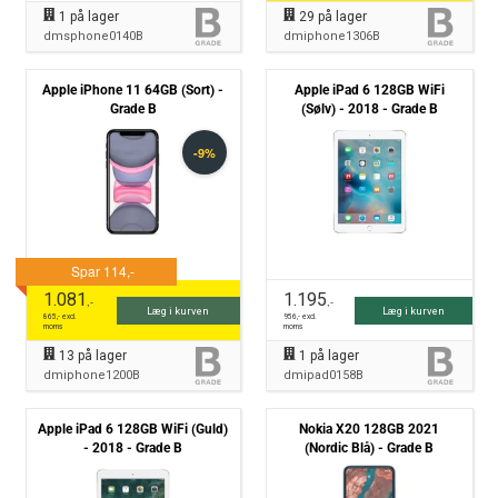
1
på lager
29
på lager
dmsphone0140B
dmiphone1306B
Apple iPhone 11 64GB (Sort) -
Apple iPad 6 128GB WiFi
Grade B
(Sølv) - 2018 - Grade B
1.081
1.195
,-
,-
Læg i kurven
Læg i kurven
865
,- excl.
956
,- excl.
moms
moms
13
på lager
1
på lager
dmiphone1200B
dmipad0158B
Apple iPad 6 128GB WiFi (Guld)
Nokia X20 128GB 2021
- 2018 - Grade B
(Nordic Blå) - Grade B