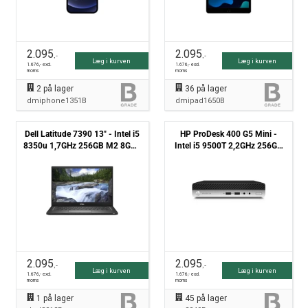
2.095
2.095
,-
,-
Læg i kurven
Læg i kurven
1.676
,- excl.
1.676
,- excl.
moms
moms
2
på lager
36
på lager
dmiphone1351B
dmipad1650B
Dell Latitude 7390 13" - Intel i5
HP ProDesk 400 G5 Mini -
8350u 1,7GHz 256GB M2 8GB -
Intel i5 9500T 2,2GHz 256GB
Grade B
NVMe 8GB Win11 Pro - Grade
B
2.095
2.095
,-
,-
Læg i kurven
Læg i kurven
1.676
,- excl.
1.676
,- excl.
moms
moms
1
på lager
45
på lager