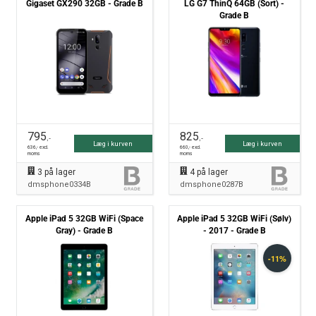
Gigaset GX290 32GB - Grade B
LG G7 ThinQ 64GB (Sort) -
Grade B
795
825
,-
,-
Læg i kurven
Læg i kurven
636
,- excl.
660
,- excl.
moms
moms
3
på lager
4
på lager
dmsphone0334B
dmsphone0287B
Apple iPad 5 32GB WiFi (Space
Apple iPad 5 32GB WiFi (Sølv)
Gray) - Grade B
- 2017 - Grade B