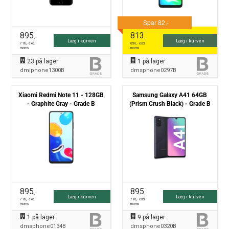
895
813
,-
,-
Læg i kurven
Læg i kurven
716
,- excl.
650
,- excl.
moms
moms
23
på lager
1
på lager
dmiphone1300B
dmsphone0297B
Xiaomi Redmi Note 11 - 128GB
Samsung Galaxy A41 64GB
- Graphite Gray - Grade B
(Prism Crush Black) - Grade B
895
895
,-
,-
Læg i kurven
Læg i kurven
716
,- excl.
716
,- excl.
moms
moms
1
på lager
9
på lager
dmsphone0134B
dmsphone0320B