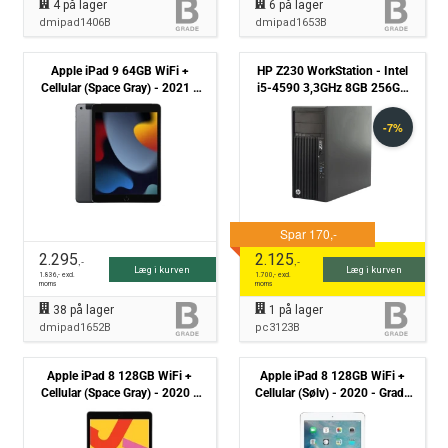
4
på lager
6
på lager
dmipad1406B
dmipad1653B
Apple iPad 9 64GB WiFi +
HP Z230 WorkStation - Intel
Cellular (Space Gray) - 2021 -
i5-4590 3,3GHz 8GB 256GB
Grade B
SSD +1TB HDD - Nvidia RTX
2060 Win10 Pro - Grade B
2.295
2.125
,-
,-
Læg i kurven
Læg i kurven
1.836
,- excl.
1.700
,- excl.
moms
moms
38
på lager
1
på lager
dmipad1652B
pc3123B
Apple iPad 8 128GB WiFi +
Apple iPad 8 128GB WiFi +
Cellular (Space Gray) - 2020 -
Cellular (Sølv) - 2020 - Grade
Grade B
B