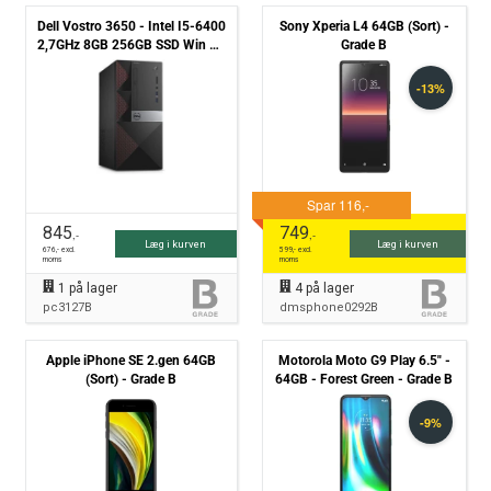
Dell Vostro 3650 - Intel I5-6400
Sony Xperia L4 64GB (Sort) -
2,7GHz 8GB 256GB SSD Win 10
Grade B
Pro - Grade B
845
749
,-
,-
Læg i kurven
Læg i kurven
676
,- excl.
599
,- excl.
moms
moms
1
på lager
4
på lager
pc3127B
dmsphone0292B
Apple iPhone SE 2.gen 64GB
Motorola Moto G9 Play 6.5" -
(Sort) - Grade B
64GB - Forest Green - Grade B