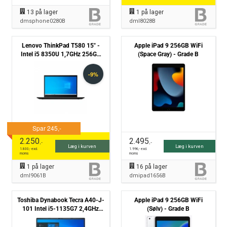
13
på lager
1
på lager
dmsphone0280B
dml8028B
Lenovo ThinkPad T580 15" -
Apple iPad 9 256GB WiFi
Intel i5 8350U 1,7GHz 256GB
(Space Gray) - Grade B
NVMe 8GB Win11 Pro - Grade B
2.250
2.495
,-
,-
Læg i kurven
Læg i kurven
1.800
,- excl.
1.996
,- excl.
moms
moms
1
på lager
16
på lager
dml9061B
dmipad1656B
Toshiba Dynabook Tecra A40-J-
Apple iPad 9 256GB WiFi
101 Intel i5-1135G7 2,4GHz
(Sølv) - Grade B
256GB NVMe 8GB Win11 Pro -
Grade B