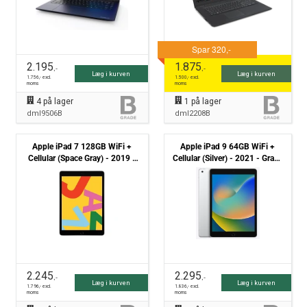
2.195
1.875
,-
,-
Læg i kurven
Læg i kurven
1.756
,- excl.
1.500
,- excl.
moms
moms
4
på lager
1
på lager
dml9506B
dml2208B
Apple iPad 7 128GB WiFi +
Apple iPad 9 64GB WiFi +
Cellular (Space Gray) - 2019 -
Cellular (Silver) - 2021 - Grade
Grade B
B
2.245
2.295
,-
,-
Læg i kurven
Læg i kurven
1.796
,- excl.
1.836
,- excl.
moms
moms