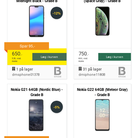
Midnight Black - Grade B
(Space Gray) - Grade B
650
750
,-
,-
Læg i kurven
Læg i kurven
520
,- excl.
600
,- excl.
moms
moms
1
på lager
31
på lager
dmsphone0137B
dmiphone1180B
Nokia G21 64GB (Nordic Blue) -
Nokia G22 64GB (Meteor Gray)
Grade B
- Grade B