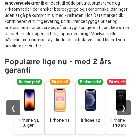
renoveret elektronik
er ideelt til både private, studerende og
Tilbehør
virksomheder, der ønsker bæredygtige og økonomiske løsninger
uden at gå på kompromis med kvaliteten. Hos Datamarked.dk
kombinerer vi hurtig levering, konkurrencedygtige priser og
Reparationer og RMA
professionel kundeservice, så du trygt kan gøre et godt køb online.
Uanset om du søger en billig laptop, en brugt MacBook eller
Reservedele
pålideligt computerudstyr, finder du attraktive tilbud blandt vores
udvalgte produkter.
B2B-Opkøb
Populære lige nu - med 2 års
garanti
>>BACK-2-SCHOOL<<
Bedste pris!
På tilbud!
Bedste pris!
Få stk. tilbage
Log ind
❮
❯
iPhone SE
iPhone 11
iPhone 12
iPhone 12
3. gen.
Pro Max