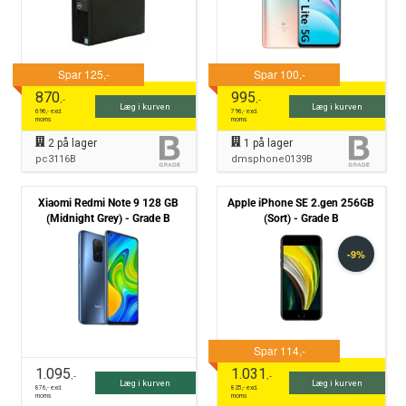
870
995
,-
,-
Læg i kurven
Læg i kurven
696
,- excl.
796
,- excl.
moms
moms
2
på lager
1
på lager
pc3116B
dmsphone0139B
Xiaomi Redmi Note 9 128 GB
Apple iPhone SE 2.gen 256GB
(Midnight Grey) - Grade B
(Sort) - Grade B
1.095
1.031
,-
,-
Læg i kurven
Læg i kurven
876
,- excl.
825
,- excl.
moms
moms