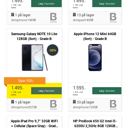
1.495
1.495
,-
,-
Læg i kurven
Læg i kurven
1.196
,- excl.
1.196
,- excl.
moms
moms
1
på lager
13
på lager
dmiphone1369B
dmipad1403B
Samsung Galaxy NOTE 10 Lite
Apple iPhone 12 Mini 64GB
128GB (Sort) - Grade B
(Sort) - Grade B
1.495
1.595
,-
,-
Læg i kurven
Læg i kurven
1.196
,- excl.
1.276
,- excl.
moms
moms
1
på lager
33
på lager
dmsphone0272B
dmiphone1255B
Apple iPad Pro 9,7" 32GB WiFi
HP ProBook 650 G2 Intel i5-
+ Cellular (Space Gray) - Grade
6200U 2,5GHz 8GB 128GB