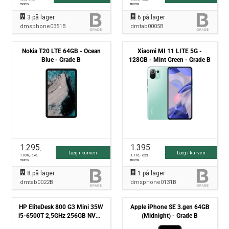
moms
moms
3
på lager
6
på lager
dmsphone0351B
dmtab0005B
Nokia T20 LTE 64GB - Ocean
Xiaomi MI 11 LITE 5G -
Blue - Grade B
128GB - Mint Green - Grade B
1.295
1.395
,-
,-
Læg i kurven
Læg i kurven
1.036
,- excl.
1.116
,- excl.
moms
moms
8
på lager
1
på lager
dmtab0022B
dmsphone0131B
HP EliteDesk 800 G3 Mini 35W
Apple iPhone SE 3.gen 64GB
i5-6500T 2,5GHz 256GB NVMe
(Midnight) - Grade B
16GB Win10 Pro - Grade B