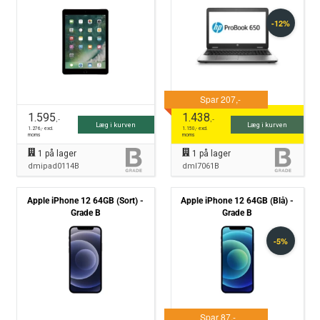
B
NVMe Win10 Pro - Grade B
1.595
1.438
,-
,-
Læg i kurven
Læg i kurven
1.276
,- excl.
1.150
,- excl.
moms
moms
1
på lager
1
på lager
dmipad0114B
dml7061B
Apple iPhone 12 64GB (Sort) -
Apple iPhone 12 64GB (Blå) -
Grade B
Grade B