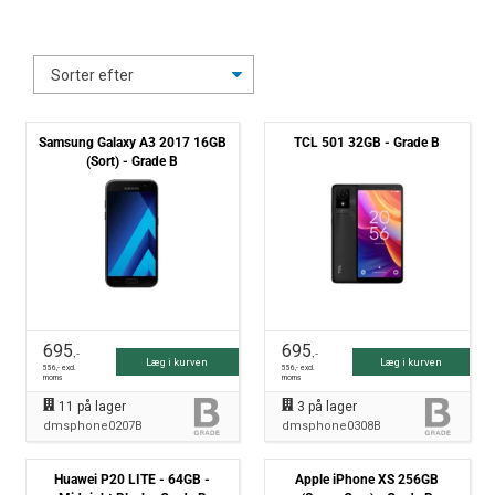
Samsung Galaxy A3 2017 16GB
TCL 501 32GB - Grade B
(Sort) - Grade B
695
695
,-
,-
Læg i kurven
Læg i kurven
556
,- excl.
556
,- excl.
moms
moms
11
på lager
3
på lager
dmsphone0207B
dmsphone0308B
Huawei P20 LITE - 64GB -
Apple iPhone XS 256GB