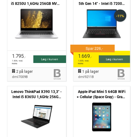
i5 8250U 1,6GHz 256GB NVMe
5th Gen 14" - Intel i5 7200U
8GB Win11 Pro - Grade B
2,5GHz 256GB NMVe 8GB
Win10 Pro - Grade B
1.795
1.669
,-
,-
Læg i kurven
Læg i kurven
1.436
,- excl.
1.335
,- excl.
moms
moms
2
på lager
1
på lager
dml7009B
dml9211B
Lenovo ThinkPad X390 13,3" -
Apple iPad Mini 5 64GB WiFi
Intel i5 8365U 1,6GHz 256GB
+ Cellular (Space Gray) - Grade
NVMe 8GB Win11 Pro - Grade B
B