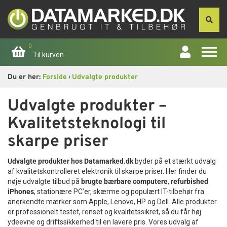
0
Til kurven
›
Du er her:
Forside
Udvalgte produkter
Forside
Udvalgte produkter –
Apple
Kvalitetsteknologi til
Computer
skarpe priser
Udvalgte produkter hos Datamarked.dk
byder på et stærkt udvalg
Skærme
af kvalitetskontrolleret elektronik til skarpe priser. Her finder du
nøje udvalgte tilbud på
brugte bærbare computere
,
refurbished
Smartphone
iPhones
, stationære PC’er, skærme og populært IT-tilbehør fra
anerkendte mærker som Apple, Lenovo, HP og Dell. Alle produkter
er professionelt testet, renset og kvalitetssikret, så du får høj
Tablet
ydeevne og driftssikkerhed til en lavere pris. Vores udvalg af