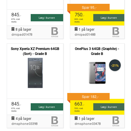
845
750
,-
,-
Læg i kurven
Læg i kurven
676
,- excl.
600
,- excl.
moms
moms
8
på lager
1
på lager
dmipad0147B
dmipad0148B
Sony Xperia XZ Premium 64GB
OnePlus 3 64GB (Graphite) -
(Sort) - Grade B
Grade B
845
663
,-
,-
Læg i kurven
Læg i kurven
676
,- excl.
530
,- excl.
moms
moms
4
på lager
1
på lager
dmsphone0339B
dmsphone0347B