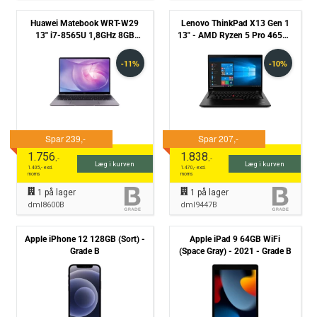
Huawei Matebook WRT-W29
Lenovo ThinkPad X13 Gen 1
13'' i7-8565U 1,8GHz 8GB
13" - AMD Ryzen 5 Pro 4650u
512GB NVMe Win 11 Pro -
2,1GHz 256GB NVMe 8GB
Grade B
Win11 Pro - Grade B
1.756
1.838
,-
,-
Læg i kurven
Læg i kurven
1.405
,- excl.
1.470
,- excl.
moms
moms
1
på lager
1
på lager
dml8600B
dml9447B
Apple iPhone 12 128GB (Sort) -
Apple iPad 9 64GB WiFi
Grade B
(Space Gray) - 2021 - Grade B