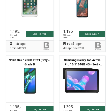
1.195
1.195
,-
,-
Læg i kurven
Læg i kurven
956
,- excl.
956
,- excl.
moms
moms
1
på lager
10
på lager
dmipad1249B
dmsphone0288B
Nokia G42 128GB 2023 (Gray) -
Samsung Galaxy Tab Active
Grade B
Pro 10,1" 64GB 4G - Sort -
Grade B
1.195
1.295
,-
,-
Læg i kurven
Læg i kurven
956
,- excl.
1.036
,- excl.