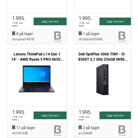
1.995
1.995
,-
,-
Læg i kurven
Læg i kurven
1.596
,- excl.
1.596
,- excl.
moms
moms
8
på lager
1
på lager
dmipad1401B
dmtablet0006B
Lenovo ThinkPad L14 Gen 1
Dell OptiPlex 3060 TINY - i5-
14" - AMD Ryzen 5 PRO 4650U
8500T 2,1 GHz 256GB NVMe
2,10GHz 256GB NVMe 8GB
8GB Win11 Pro - Grade B
Win11 Pro - Grade B
1.995
1.995
,-
,-
Læg i kurven
Læg i kurven
1.596
,- excl.
1.596
,- excl.
moms
moms
17
på lager
2
på lager
dml9132B
pc2066B