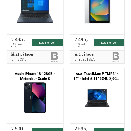
2.495
2.495
,-
,-
Læg i kurven
Læg i kurven
1.996
,- excl.
1.996
,- excl.
moms
moms
21
på lager
2
på lager
dml8031B
dmipad1657B
Apple iPhone 13 128GB -
Acer TravelMate P TMP214
Midnight - Grade B
14" - Intel i3 1115G4U 3,0GHz
256GB NVMe 8GB Win11 Pro
- Grade B
2.500
2.595
,-
,-