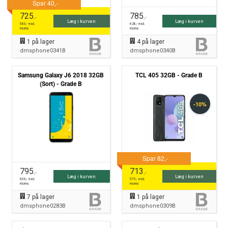
725
785
,-
,-
Læg i kurven
Læg i kurven
580
,- excl.
628
,- excl.
moms
moms
1
på lager
4
på lager
dmsphone0341B
dmsphone0340B
Samsung Galaxy J6 2018 32GB
TCL 405 32GB - Grade B
(Sort) - Grade B
795
713
,-
,-
Læg i kurven
Læg i kurven
636
,- excl.
570
,- excl.
moms
moms
7
på lager
1
på lager
dmsphone0283B
dmsphone0309B