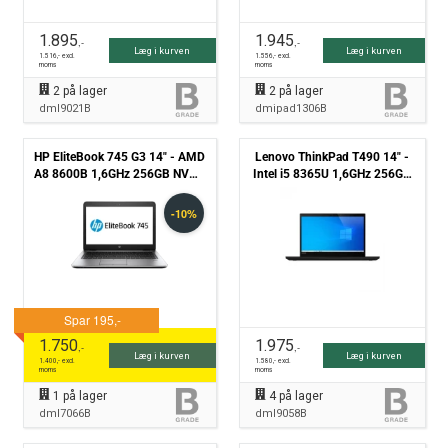
1.895
1.945
,-
,-
Læg i kurven
Læg i kurven
1.516
,- excl.
1.556
,- excl.
moms
moms
2
på lager
2
på lager
dml9021B
dmipad1306B
HP EliteBook 745 G3 14" - AMD
Lenovo ThinkPad T490 14" -
A8 8600B 1,6GHz 256GB NVMe
Intel i5 8365U 1,6GHz 256GB
8GB Win10 Pro - Grade B
NVMe 8GB Win11 Pro - Grade
B
1.750
1.975
,-
,-
Læg i kurven
Læg i kurven
1.400
,- excl.
1.580
,- excl.
moms
moms
1
på lager
4
på lager
dml7066B
dml9058B