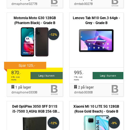
dmsphone0277B
dmtab0027B
Motorola Moto G30 128GB
Lenovo Tab M10 Gen.3 64gb -
(Phantom Black) - Grade B
Grey - Grade B
870
995
,-
,-
Læg i kurven
Læg i kurven
696
,- excl.
796
,- excl.
moms
moms
1
på lager
2
på lager
dmsphone0333B
dmtab0030B
Dell OptiPlex 3050 SFF D11S
Xiaomi MI 10 LITE 5G 128GB
i5-7500 3,4GHz 8GB 256 GB
(Rose Gold Beach) - Grade B
SSD Win10 Pro - Grade B