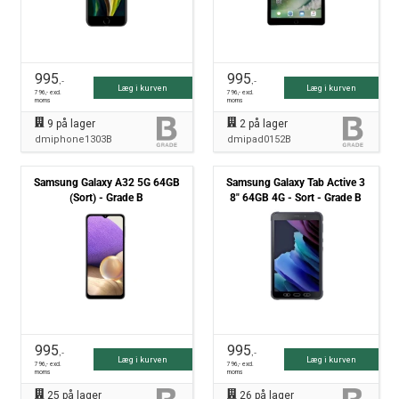
995
995
,-
,-
Læg i kurven
Læg i kurven
796
,- excl.
796
,- excl.
moms
moms
9
på lager
2
på lager
dmiphone1303B
dmipad0152B
Samsung Galaxy A32 5G 64GB
Samsung Galaxy Tab Active 3
(Sort) - Grade B
8" 64GB 4G - Sort - Grade B
995
995
,-
,-
Læg i kurven
Læg i kurven
796
,- excl.
796
,- excl.
moms
moms
25
på lager
26
på lager