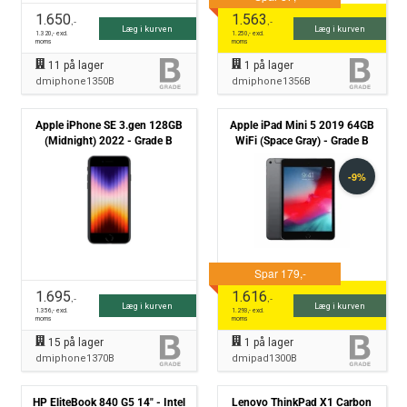
1.650
1.563
,-
,-
Læg i kurven
Læg i kurven
1.320
,- excl.
1.250
,- excl.
moms
moms
11
på lager
1
på lager
dmiphone1350B
dmiphone1356B
Apple iPhone SE 3.gen 128GB
Apple iPad Mini 5 2019 64GB
(Midnight) 2022 - Grade B
WiFi (Space Gray) - Grade B
1.695
1.616
,-
,-
Læg i kurven
Læg i kurven
1.356
,- excl.
1.293
,- excl.
moms
moms
15
på lager
1
på lager
dmiphone1370B
dmipad1300B
HP EliteBook 840 G5 14" - Intel
Lenovo ThinkPad X1 Carbon