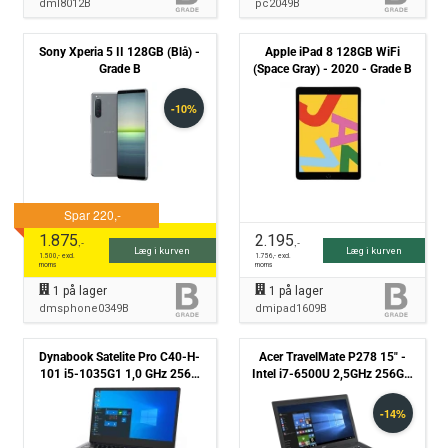
dml8012B
pc2049B
Sony Xperia 5 II 128GB (Blå) -
Apple iPad 8 128GB WiFi
Grade B
(Space Gray) - 2020 - Grade B
1.875
2.195
,-
,-
Læg i kurven
Læg i kurven
1.500
,- excl.
1.756
,- excl.
moms
moms
1
på lager
1
på lager
dmsphone0349B
dmipad1609B
Dynabook Satelite Pro C40-H-
Acer TravelMate P278 15" -
101 i5-1035G1 1,0 GHz 256G
Intel i7-6500U 2,5GHz 256GB
NVMe 8GB Win11 Pro - Grade B
SSD 8GB Win10 Pro - Grade B