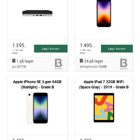
1.395
1.495
,-
,-
Læg i kurven
Læg i kurven
1.116
,- excl.
1.196
,- excl.
moms
moms
1
på lager
24
på lager
pc2071B
dmiphone1368B
Apple iPhone SE 3.gen 64GB
Apple iPad 7 32GB WiFi
(Starlight) - Grade B
(Space Gray) - 2019 - Grade B