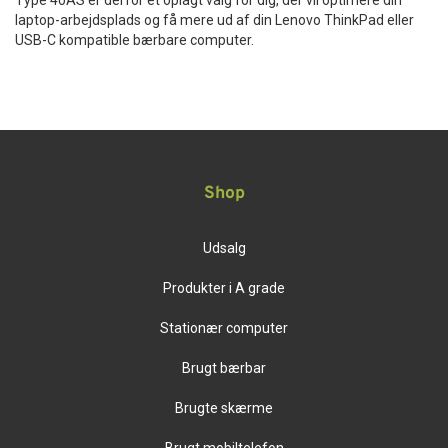
Type 40AS er derfor et oplagt valg for dig, der vil optimere din
laptop-arbejdsplads og få mere ud af din Lenovo ThinkPad eller
USB-C kompatible bærbare computer.
Shop
Udsalg
Produkter i A grade
Stationær computer
Brugt bærbar
Brugte skærme