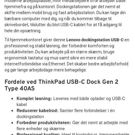
moderne arbejdspladser, hvor medarbejdere ofte arbejder både
hjemmefra og på kontoret. Dockingstationen gør det nemt at
skifte mellem mobil brug og fast arbejdsstation. Du kan tage din
bærbare computer med dig, og når du kommer tilbage til
skrivebordet, tilslutter du blot USB-C kablet for at få adgang til
hele din opsætning.
Til hjemmekontoret giver denne
Lenovo dockingstation USB-C
en
professionel og stabil løsning, der forbedrer komforten og
produktiviteten. Du kan arbejde på en større skærm, bruge
ergonomisk tastatur og mus samt sikre en mere stabil
internetforbindelse via Ethernet. Det skaber bedre arbejdsforhold
og gør lange arbejdsdage mere behagelige.
Fordele ved ThinkPad USB-C Dock Gen 2
Type 40AS
Komplet løsning:
Leveres med både oplader og USB-C
kabel
Reducerer kabelrod:
Samler flere forbindelser i én
dockingstation
Forbedrer produktiviteten:
Gør det nemt at arbejde med
flere enheder og skærme
Professionel kvalitet:
Ideel til kontorbrug, hjemmearbejde