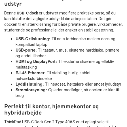
udstyr
Denne
USB-C dock
er udstyret med flere praktiske porte, så du
kan tilslutte det vigtigste udstyr til din arbejdsstation. Det gør
docken til en stærk løsning for både private brugere, virksomheder,
studerende og professionelle, der ønsker en stabil opsætning.
USB-C tilslutning:
Til nem forbindelse mellem dock og
kompatibel laptop
USB-porte:
Til tastatur, mus, eksterne harddiske, printere
og andet tilbehør
HDMI og DisplayPort:
Til eksterne skærme og effektiv
multitasking
RJ-45 Ethernet:
Til stabil og hurtig kablet
netværksforbindelse
Lydtilslutning:
Til headset, højttalere eller andet lydudstyr
Strømforsyning:
Oplader medfølger, så docken er klar til
brug
Perfekt til kontor, hjemmekontor og
hybridarbejde
ThinkPad USB-C Dock Gen 2 Type 40AS er et oplagt valg til