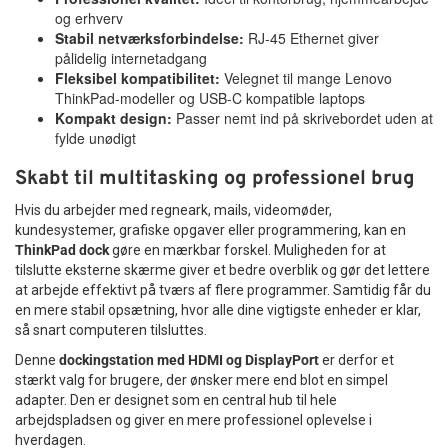
og erhverv
Stabil netværksforbindelse:
RJ-45 Ethernet giver
pålidelig internetadgang
Fleksibel kompatibilitet:
Velegnet til mange Lenovo
ThinkPad-modeller og USB-C kompatible laptops
Kompakt design:
Passer nemt ind på skrivebordet uden at
fylde unødigt
Skabt til multitasking og professionel brug
Hvis du arbejder med regneark, mails, videomøder,
kundesystemer, grafiske opgaver eller programmering, kan en
ThinkPad dock
gøre en mærkbar forskel. Muligheden for at
tilslutte eksterne skærme giver et bedre overblik og gør det lettere
at arbejde effektivt på tværs af flere programmer. Samtidig får du
en mere stabil opsætning, hvor alle dine vigtigste enheder er klar,
så snart computeren tilsluttes.
Denne
dockingstation med HDMI og DisplayPort
er derfor et
stærkt valg for brugere, der ønsker mere end blot en simpel
adapter. Den er designet som en central hub til hele
arbejdspladsen og giver en mere professionel oplevelse i
hverdagen.