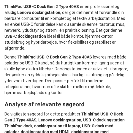
ThinkPad USB-C Dock Gen 2 Type 40AS
er en professionel og
alsidig
Lenovo dockingstation
, der gør det nemt at forvandle din
bærbare computer til en komplet og effektiv arbejdsstation. Med
én enkel USB-C forbindelse kan du samle skærme, tastatur, mus,
netværk, lydudstyr og strøm i én praktisk løsning. Det gør denne
USB-C dockingstation
ideel til både kontor, hjemmekontor,
studiebrug og hybridarbejde, hvor fleksibilitet og stabilitet er
afgørende.
Denne
ThinkPad USB-C Dock Gen 2 Type 40AS
leveres med både
oplader og USB-C kabel, så du hurtigt kan komme i gang uden at
skulle købe ekstra tilbehør. Dockingstationen er udviklet til brugere,
der ønsker en ryddelig arbejdsplads, hurtig tilslutning og pålidelig
ydeevne i hverdagen. Den passer perfekt til moderne
arbejdsrutiner, hvor man ofte skifter mellem mødelokale,
hjemmearbejdsplads og kontor.
Analyse af relevante søgeord
De vigtigste søgeord for dette produkt er
ThinkPad USB-C Dock
Gen 2 Type 40AS
,
Lenovo dockingstation
,
USB-C dockingstation
,
ThinkPad dock
,
dockingstation til laptop
,
USB-C dock med
oplader
,
dockingstation med HDMI
,
dockingstation med