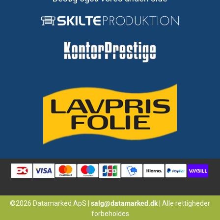
©2026 Datamarked ApS
|
salg@datamarked.dk
|
Alle rettigheder
forbeholdes