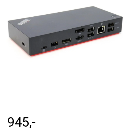
Tilbehør
Reparationer og RMA
Reservedele
B2B-Opkøb
>>BACK-2-SCHOOL<<
Log ind
945
,-