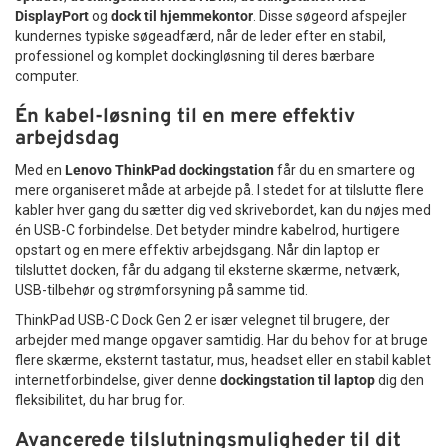
DisplayPort
og
dock til hjemmekontor
. Disse søgeord afspejler
kundernes typiske søgeadfærd, når de leder efter en stabil,
professionel og komplet dockingløsning til deres bærbare
computer.
Én kabel-løsning til en mere effektiv
arbejdsdag
Med en
Lenovo ThinkPad dockingstation
får du en smartere og
mere organiseret måde at arbejde på. I stedet for at tilslutte flere
kabler hver gang du sætter dig ved skrivebordet, kan du nøjes med
én USB-C forbindelse. Det betyder mindre kabelrod, hurtigere
opstart og en mere effektiv arbejdsgang. Når din laptop er
tilsluttet docken, får du adgang til eksterne skærme, netværk,
USB-tilbehør og strømforsyning på samme tid.
ThinkPad USB-C Dock Gen 2 er især velegnet til brugere, der
arbejder med mange opgaver samtidig. Har du behov for at bruge
flere skærme, eksternt tastatur, mus, headset eller en stabil kablet
internetforbindelse, giver denne
dockingstation til laptop
dig den
fleksibilitet, du har brug for.
Avancerede tilslutningsmuligheder til dit