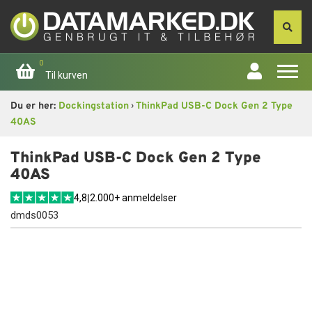
0
Til kurven
›
Du er her:
Dockingstation
ThinkPad USB-C Dock Gen 2 Type
Forside
40AS
Apple
ThinkPad USB-C Dock Gen 2 Type
40AS
Computer
4,8
|
2.000+ anmeldelser
dmds0053
Skærme
Smartphone
Tablet