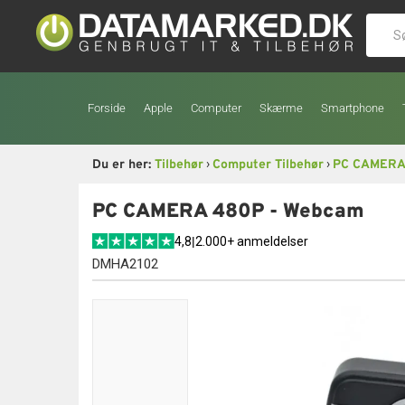
Forside
Apple
Computer
Skærme
Smartphone
›
›
Du er her:
Tilbehør
Computer Tilbehør
PC CAMERA
PC CAMERA 480P - Webcam
4,8
|
2.000+ anmeldelser
DMHA2102