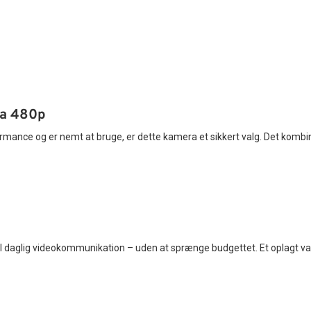
ra 480p
formance og er nemt at bruge, er dette kamera et sikkert valg. Det kombiner
til daglig videokommunikation – uden at sprænge budgettet. Et oplagt valg 