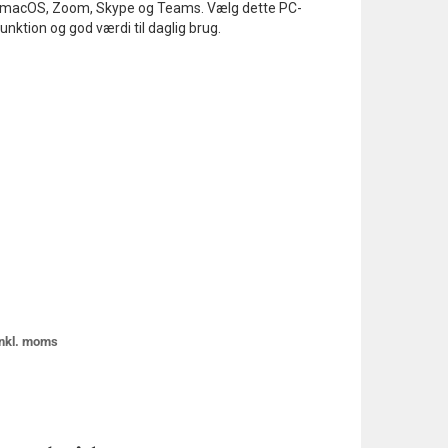
 macOS, Zoom, Skype og Teams. Vælg dette PC-
Opret login?
nktion og god værdi til daglig brug.
Klik for at anmode om en ny
bruger
 inkl. moms