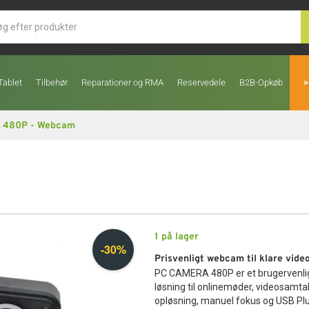
Tablet
Tilbehør
Reparationer og RMA
Reservedele
B2B-Opkøb
>
 480P - Webcam
1
på lager
Prisvenligt webcam til klare vide
PC CAMERA 480P er et brugervenligt
løsning til onlinemøder, videosamt
opløsning, manuel fokus og USB Plug