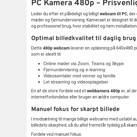
PC Kamera 480p – Prisvenli
Leder du efter et pålideligt og billigt
webcam til PC
, de
møder og fjernundervisning. Kameraet er designet til dig
og professionel brug, hvor stabilitet og nem installation 
Optimal billedkvalitet til daglig brug
Dette
480p webcam
leverer en opløsning på 640x480 pixe
som er ideelt til:
Online møder via Zoom, Teams og Skype
Fjernundervisning og e-learning
Videosamtaler med venner og familie
Let streaming og videooptagelser
En af de store fordele ved et
webkamera 480p
er, at d
internetforbindelse eller bruger en ældre computer.
Manuel fokus for skarpt billede
I modsætning til mange billige webcams med ustabil au
billedets skarphed, så du altid fremstår tydelig på skæ
Fordele ved manuel fokus: