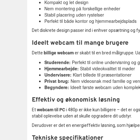
Kompakt og let design
Nem montering på forskellige enheder
Stabil placering uden rystelser
Perfekt til både kontor og hjemmearbejdsplads
Det diskrete design passer ind i enhver opsætning og fyld
Ideelt webcam til mange brugere
Dette
billige webcam
er skabt til en bred målgruppe. Ua
Studerende:
Perfekt til online undervisning og
Hjemmearbejde:
Stabil videokvalitet til møder
Undervisere:
Klart billede til præsentationer
Privat brug:
Nem videosnak med familie og ven
Begyndere:
Ideelt første webcam uden komple
Effektiv og økonomisk løsning
Et
webcam til PC
i 480p er ikke kun billigere – det er 
stabil oplevelse uden at skulle opgradere dit udstyr.
Derudover er det en energieffektiv løsning, som hjælp
Tekniske specifikationer