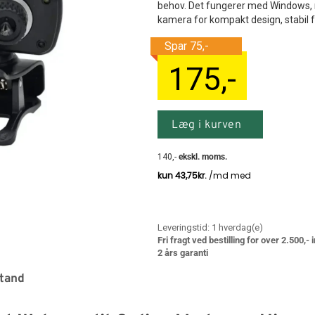
behov. Det fungerer med Windows,
kamera for kompakt design, stabil fu
175
,-
Læg i kurven
140
,-
ekskl. moms.
Leveringstid:
1
hverdag(e)
Fri fragt ved bestilling for over 2.500,-
2 års garanti
stand