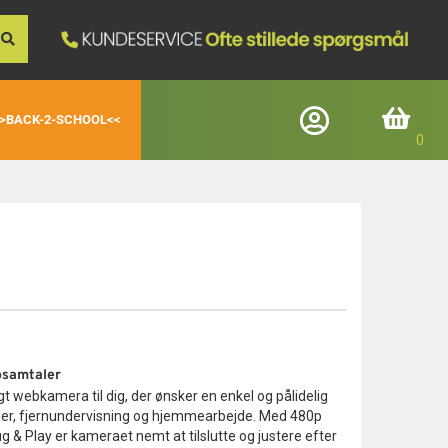
>BACK-2-SCHOOL<<
Log ind
Indkøbskurv
Registrerede kunder
E-mail
Adgangskode
osamtaler
 webkamera til dig, der ønsker en enkel og pålidelig
Glemt adgangskode
aler, fjernundervisning og hjemmearbejde. Med 480p
Login
 & Play er kameraet nemt at tilslutte og justere efter