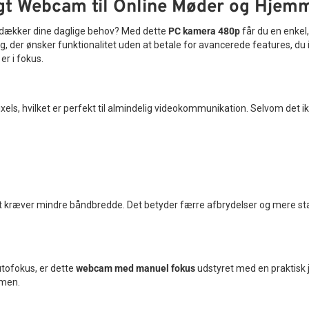
gt Webcam til Online Møder og Hjem
r dækker dine daglige behov? Med dette
PC kamera 480p
får du en enkel,
, der ønsker funktionalitet uden at betale for avancerede features, du ikk
er i fokus.
ls, hvilket er perfekt til almindelig videokommunikation. Selvom det ikke e
et kræver mindre båndbredde. Det betyder færre afbrydelser og mere st
tofokus, er dette
webcam med manuel fokus
udstyret med en praktisk j
rmen.