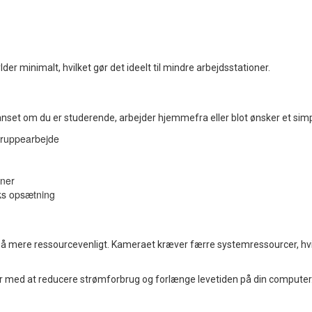
er minimalt, hvilket gør det ideelt til mindre arbejdsstationer.
nset om du er studerende, arbejder hjemmefra eller blot ønsker et simpel
 gruppearbejde
ner
ks opsætning
også mere ressourcevenligt. Kameraet kræver færre systemressourcer, hvi
er med at reducere strømforbrug og forlænge levetiden på din computer