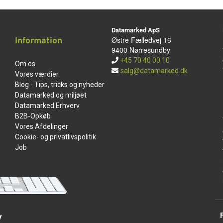
Datamarked ApS
Østre Fælledvej 16
Information
9400 Nørresundby
+45 70 40 00 10
Om os
salg@datamarked.dk
Vores værdier
Blog - Tips, tricks og nyheder
Datamarked og miljøet
Datamarked Erhverv
B2B-Opkøb
Vores Afdelinger
Cookie- og privatlivspolitik
Job
v