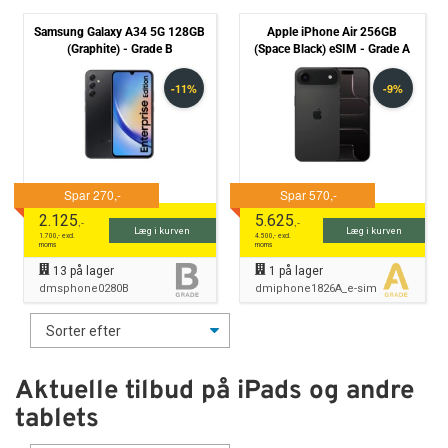
Samsung Galaxy A34 5G 128GB
Apple iPhone Air 256GB
(Graphite) - Grade B
(Space Black) eSIM - Grade A
2.125
5.625
,-
,-
Læg i kurven
Læg i kurven
1.700
,- excl.
4.500
,- excl.
moms
moms
13
på lager
1
på lager
dmsphone0280B
dmiphone1826A_e-sim
Aktuelle tilbud på iPads og andre
tablets