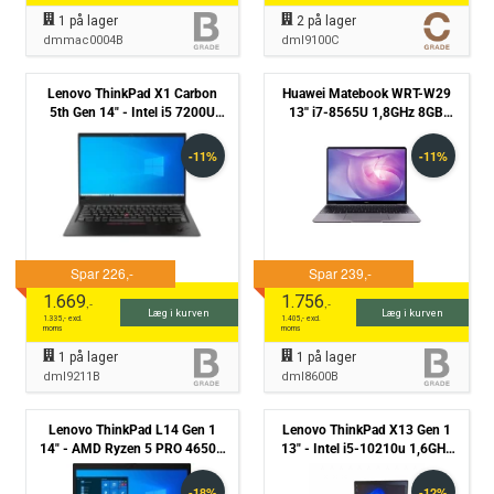
1
på lager
2
på lager
dmmac0004B
dml9100C
Lenovo ThinkPad X1 Carbon
Huawei Matebook WRT-W29
5th Gen 14" - Intel i5 7200U
13'' i7-8565U 1,8GHz 8GB
2,5GHz 256GB NMVe 8GB
512GB NVMe Win 11 Pro -
Win10 Pro - Grade B
Grade B
1.669
1.756
,-
,-
Læg i kurven
Læg i kurven
1.335
,- excl.
1.405
,- excl.
moms
moms
1
på lager
1
på lager
dml9211B
dml8600B
Lenovo ThinkPad L14 Gen 1
Lenovo ThinkPad X13 Gen 1
14" - AMD Ryzen 5 PRO 4650U
13" - Intel i5-10210u 1,6GHz
2,10GHz 256GB NVMe 8GB
256GB NVMe 16GB Win11
Win11 Pro - Grade C
Pro - Touchskærm - Kamera