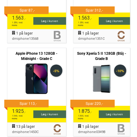
1.563
1.563
,-
,-
Læg i kurven
Læg i kurven
1.250
,- excl.
1.250
,- excl.
moms
moms
1
på lager
1
på lager
dmiphone1356B
dmiphone1351C
Apple iPhone 13 128GB -
Sony Xperia 5 II 128GB (Blå) -
Midnight - Grade C
Grade B
1.925
1.875
,-
,-
Læg i kurven
Læg i kurven
1.540
,- excl.
1.500
,- excl.
moms
moms
13
på lager
1
på lager
dmiphone1450C
dmsphone0349B