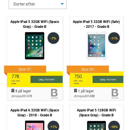
Apple iPad 5 32GB WiFi (Space
Apple iPad 5 32GB WiFi (Sølv)
Gray) - Grade B
- 2017 - Grade B
778
750
,-
,-
Læg i kurven
Læg i kurven
622
,- excl.
600
,- excl.
moms
moms
8
på lager
1
på lager
dmipad0147B
dmipad0148B
Apple iPad 6 32GB WiFi (Space
Apple iPad 5 128GB WiFi
Gray) - 2018 - Grade B
(Space Gray) - Grade B