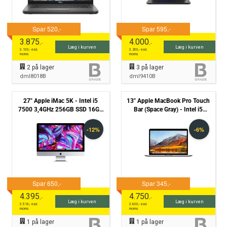
3.875
4.000
,-
,-
Læg i kurven
Læg i kurven
3.100
,- excl.
3.200
,- excl.
moms
moms
2
på lager
3
på lager
dml8018B
dml9410B
27" Apple iMac 5K - Intel i5
13" Apple MacBook Pro Touch
7500 3,4GHz 256GB SSD 16GB
Bar (Space Gray) - Intel i5
(Mid-2017) - Grade B
1038NG7 2,0GHz 512GB SSD
16GB (2020) - Grade B
4.395
4.750
,-
,-
Læg i kurven
Læg i kurven
3.516
,- excl.
3.800
,- excl.
moms
moms
1
på lager
1
på lager