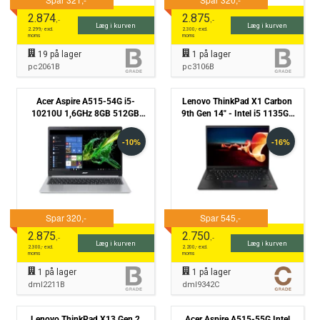
2.874
2.875
,-
,-
Læg i kurven
Læg i kurven
2.299
,- excl.
2.300
,- excl.
moms
moms
19
på lager
1
på lager
pc2061B
pc3106B
Acer Aspire A515-54G i5-
Lenovo ThinkPad X1 Carbon
10210U 1,6GHz 8GB 512GB
9th Gen 14" - Intel i5 1135G7
NVMe Nvidia Geforce MX250
2,4GHz 256GB NVMe 16GB
Win11 Pro - Grade B
Win11 Pro - Grade C
2.875
2.750
,-
,-
Læg i kurven
Læg i kurven
2.300
,- excl.
2.200
,- excl.
moms
moms
1
på lager
1
på lager
dml2211B
dml9342C
Lenovo ThinkPad X13 Gen 2
Acer Aspire A515-55G Intel