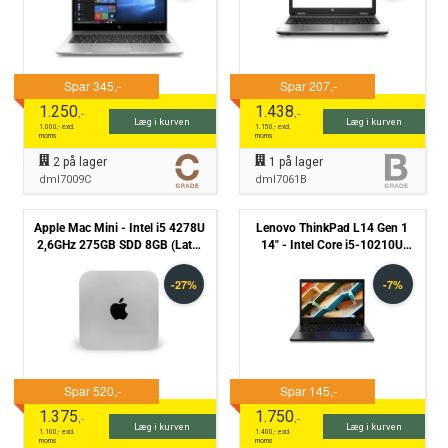
1.250
1.438
,-
,-
Læg i kurven
Læg i kurven
1.000
,- excl.
1.150
,- excl.
moms
moms
2
på lager
1
på lager
dml7009C
dml7061B
Apple Mac Mini - Intel i5 4278U
Lenovo ThinkPad L14 Gen 1
2,6GHz 275GB SDD 8GB (Late-
14" - Intel Core i5-10210U
2014) - Grade B
1.6Hz 256GB NVMe 8GB
Win11 Pro - Grade C
1.375
1.750
,-
,-
Læg i kurven
Læg i kurven
1.100
,- excl.
1.400
,- excl.
moms
moms