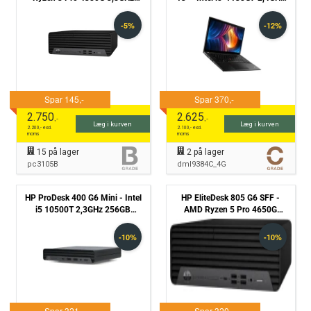
512GB NVME 8GB Win11 PRO
512GB NVMe 16GB Win11
- Grade B
Pro - Grade C
2.750
2.625
,-
,-
Læg i kurven
Læg i kurven
2.200
,- excl.
2.100
,- excl.
moms
moms
15
på lager
2
på lager
pc3105B
dml9384C_4G
HP ProDesk 400 G6 Mini - Intel
HP EliteDesk 805 G6 SFF -
i5 10500T 2,3GHz 256GB
AMD Ryzen 5 Pro 4650G
NVMe 8GB Win11 Pro - Grade B
3,7GHz 512GB NVME 8GB
Win11 PRO - Grade B