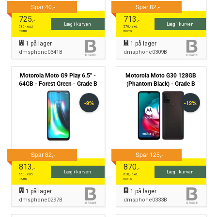
725
713
,-
,-
Læg i kurven
Læg i kurven
580
,- excl.
570
,- excl.
moms
moms
1
på lager
1
på lager
dmsphone0341B
dmsphone0309B
Motorola Moto G9 Play 6.5" -
Motorola Moto G30 128GB
64GB - Forest Green - Grade B
(Phantom Black) - Grade B
813
870
,-
,-
Læg i kurven
Læg i kurven
650
,- excl.
696
,- excl.
moms
moms
1
på lager
1
på lager
dmsphone0297B
dmsphone0333B