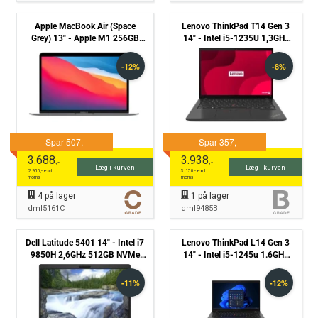
Apple MacBook Air (Space
Lenovo ThinkPad T14 Gen 3
Grey) 13" - Apple M1 256GB
14" - Intel i5-1235U 1,3GHz
SSD 8GB (2020) - Grade C
256GB NVMe 16GB Win11
Pro - Grade B
3.688
3.938
,-
,-
Læg i kurven
Læg i kurven
2.950
,- excl.
3.150
,- excl.
moms
moms
4
på lager
1
på lager
dml5161C
dml9485B
Dell Latitude 5401 14" - Intel i7
Lenovo ThinkPad L14 Gen 3
9850H 2,6GHz 512GB NVMe
14" - Intel i5-1245u 1.6GHz
16GB - Grade B
512GB NVMe 16GB Win11
Pro - Grade B