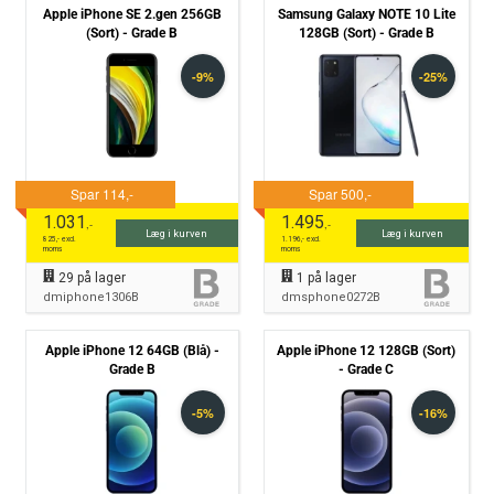
Apple iPhone SE 2.gen 256GB
Samsung Galaxy NOTE 10 Lite
(Sort) - Grade B
128GB (Sort) - Grade B
1.031
1.495
,-
,-
Læg i kurven
Læg i kurven
825
,- excl.
1.196
,- excl.
moms
moms
29
på lager
1
på lager
dmiphone1306B
dmsphone0272B
Apple iPhone 12 64GB (Blå) -
Apple iPhone 12 128GB (Sort)
Grade B
- Grade C