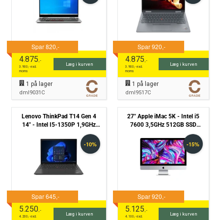
4.875
4.875
,-
,-
Læg i kurven
Læg i kurven
3.900
,- excl.
3.900
,- excl.
moms
moms
1
på lager
1
på lager
dml9031C
dml9517C
Lenovo ThinkPad T14 Gen 4
27" Apple iMac 5K - Intel i5
14" - Intel I5-1350P 1,9GHz
7600 3,5GHz 512GB SSD
512GB NVMe 32GB Win11 Pro
16GB (Mid-2017) - Grade B
- Grade C
5.250
5.125
,-
,-
Læg i kurven
Læg i kurven
4.200
,- excl.
4.100
,- excl.