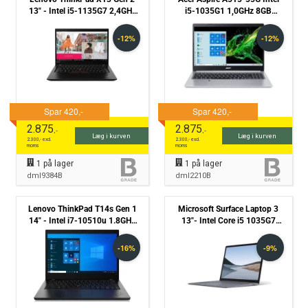
13" - Intel i5-1135G7 2,4GHz
i5-1035G1 1,0GHz 8GB
512GB NVMe 16GB Win11 Pro
512GB NVMe Nvidia Geforce
- Grade B
MX350 Win11 Pro - Grade B
2.875
2.875
,-
,-
Læg i kurven
Læg i kurven
2.300
,- excl.
2.300
,- excl.
moms
moms
1
på lager
1
på lager
dml9384B
dml2210B
Lenovo ThinkPad T14s Gen 1
Microsoft Surface Laptop 3
14" - Intel i7-10510u 1.8GHz
13"- Intel Core i5 1035G7
512GB NVMe 16GB Win11 Pro
1,2GHz 256GB NVMe 8GB
- Grade C
Win11 Pro - Grade B