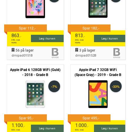
863
813
,-
,-
Læg i kurven
Læg i kurven
690
,- excl.
650
,- excl.
moms
moms
56
på lager
3
på lager
dmipad0151B
dmipad0152B
Apple iPad 6 128GB WiFi (Guld)
Apple iPad 7 32GB WiFi
- 2018 - Grade B
(Space Gray) - 2019 - Grade B
1.100
1.000
,-
,-
Læg i kurven
Læg i kurven
880
,- excl.
800
,- excl.