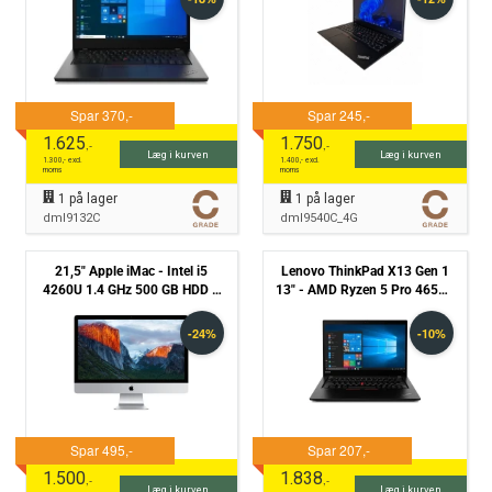
Defekt - Grade C
1.625
1.750
,-
,-
Læg i kurven
Læg i kurven
1.300
,- excl.
1.400
,- excl.
moms
moms
1
på lager
1
på lager
dml9132C
dml9540C_4G
21,5" Apple iMac - Intel i5
Lenovo ThinkPad X13 Gen 1
4260U 1.4 GHz 500 GB HDD 8
13" - AMD Ryzen 5 Pro 4650u
GB RAM (Mid-2014) (Slim) -
2,1GHz 256GB NVMe 8GB
Grade B
Win11 Pro - Grade B
1.500
1.838
,-
,-
Læg i kurven
Læg i kurven