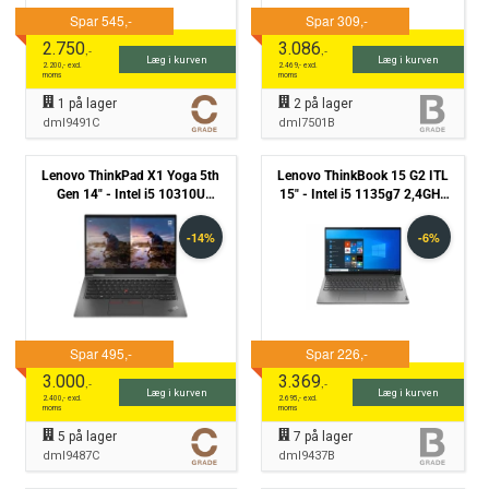
2.750
3.086
,-
,-
Læg i kurven
Læg i kurven
2.200
,- excl.
2.469
,- excl.
moms
moms
1
på lager
2
på lager
dml9491C
dml7501B
Lenovo ThinkPad X1 Yoga 5th
Lenovo ThinkBook 15 G2 ITL
Gen 14" - Intel i5 10310U
15" - Intel i5 1135g7 2,4GHz
1,7GHz 256GB NVMe 16GB -
8GB 256GB NVMe Win11 Pro
Touchskærm - Grade C
- Grade B
3.000
3.369
,-
,-
Læg i kurven
Læg i kurven
2.400
,- excl.
2.695
,- excl.
moms
moms
5
på lager
7
på lager
dml9487C
dml9437B