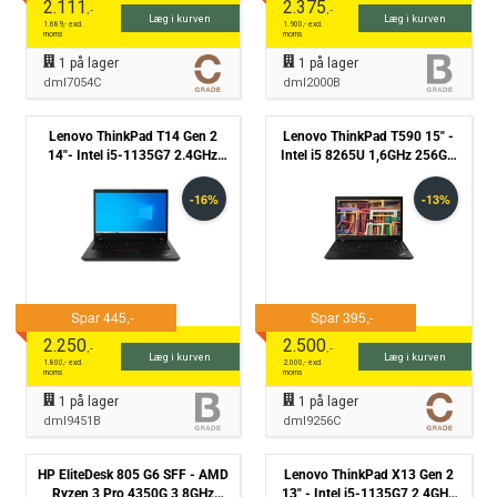
2.111
2.375
,-
,-
Læg i kurven
Læg i kurven
1.689
,- excl.
1.900
,- excl.
moms
moms
1
på lager
1
på lager
dml7054C
dml2000B
Lenovo ThinkPad T14 Gen 2
Lenovo ThinkPad T590 15" -
14"- Intel i5-1135G7 2.4GHz
Intel i5 8265U 1,6GHz 256GB
256GB NVMe 8GB Win11 Pro -
SSD 8GB Win11 Pro - Grade C
Grade B
2.250
2.500
,-
,-
Læg i kurven
Læg i kurven
1.800
,- excl.
2.000
,- excl.
moms
moms
1
på lager
1
på lager
dml9451B
dml9256C
HP EliteDesk 805 G6 SFF - AMD
Lenovo ThinkPad X13 Gen 2
Ryzen 3 Pro 4350G 3,8GHz
13" - Intel i5-1135G7 2,4GHz