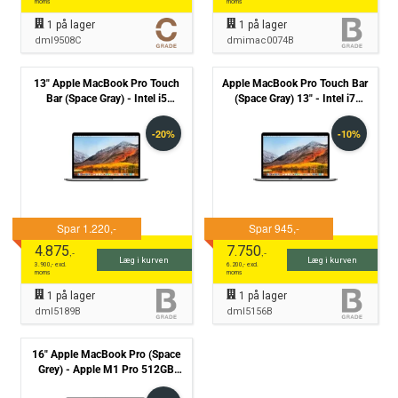
moms
moms
1
på lager
1
på lager
dml9508C
dmimac0074B
13" Apple MacBook Pro Touch
Apple MacBook Pro Touch Bar
Bar (Space Gray) - Intel i5
(Space Gray) 13" - Intel i7
8257U 1,4GHz 256GB SSD
1068NG7 2,3GHz 512GB SSD
16GB (Mid-2019) - Grade B
16GB (2020) - Grade B
4.875
7.750
,-
,-
Læg i kurven
Læg i kurven
3.900
,- excl.
6.200
,- excl.
moms
moms
1
på lager
1
på lager
dml5189B
dml5156B
16" Apple MacBook Pro (Space
Grey) - Apple M1 Pro 512GB
SSD 16GB (2021) - Grade C