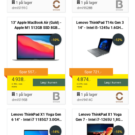
1
på lager
1
på lager
dml5191C
dml9528B
13" Apple MacBook Air (Guld) -
Lenovo ThinkPad T14s Gen 3
Apple M1 512GB SSD 8GB
14" - Intel i5-1245u 1.6GHz
(2020) - Grade B
512GB NVMe 16GB Win11
Pro - Grade C
4.938
4.874
,-
,-
Læg i kurven
Læg i kurven
3.950
,- excl.
3.899
,- excl.
moms
moms
1
på lager
1
på lager
dml5195B
dml9414C
Lenovo ThinkPad X1 Yoga Gen
Lenovo ThinkPad X1 Yoga
6 14" - Intel i7 1185G7 3.0GHz
Gen 7 - Intel i7-1265U 1,8GHz
256 GB NVMe 16GB Win11 Pro
256GB NVMe 32GB Win11
- Touchskærm - Grade C
Pro - Touchskærm - Grade C