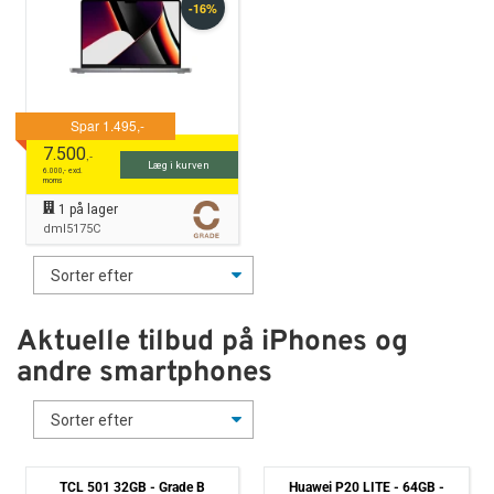
7.500
,-
Læg i kurven
6.000
,- excl.
moms
1
på lager
dml5175C
Aktuelle tilbud på iPhones og
andre smartphones
TCL 501 32GB - Grade B
Huawei P20 LITE - 64GB -