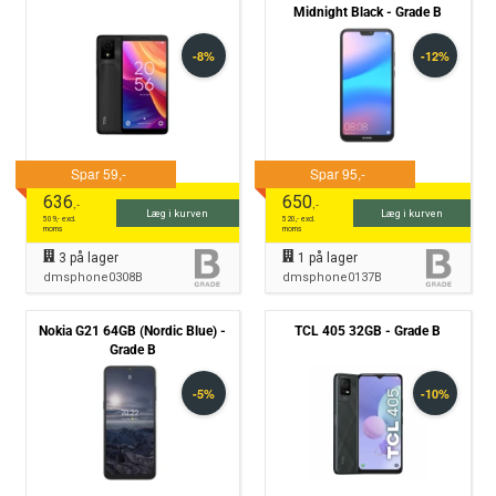
Midnight Black - Grade B
636
650
,-
,-
Læg i kurven
Læg i kurven
509
,- excl.
520
,- excl.
moms
moms
3
på lager
1
på lager
dmsphone0308B
dmsphone0137B
Nokia G21 64GB (Nordic Blue) -
TCL 405 32GB - Grade B
Grade B