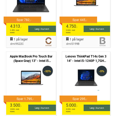
4.313
4.750
,-
,-
Læg i kurven
Læg i kurven
3.450
,- excl.
3.800
,- excl.
moms
moms
1
på lager
1
på lager
dml9522C
dml5199B
Apple MacBook Pro Touch Bar
Lenovo ThinkPad T14s Gen 3
(Space Gray) 13" - Intel i5
14" - Intel i5-1240P 1,7GHz
8279U 2,4GHz 512GB SSD 8GB
512GB NVMe 16GB Win11
(Mid-2019) - Grade C
Pro - Grade B
3.500
5.000
,-
,-
Læg i kurven
Læg i kurven
2.800
,- excl.
4.000
,- excl.
moms
moms