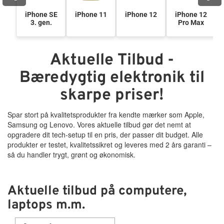
Tilbehør
iPhone SE
iPhone 11
iPhone 12
iPhone 12
3. gen.
Pro Max
Reparationer og RMA
Aktuelle Tilbud -
Reservedele
Bæredygtig elektronik til
B2B-Opkøb
skarpe priser!
Spar stort på kvalitetsprodukter fra kendte mærker som Apple,
>>BACK-2-SCHOOL<<
Samsung og Lenovo. Vores aktuelle tilbud gør det nemt at
opgradere dit tech-setup til en pris, der passer dit budget. Alle
Log ind
produkter er testet, kvalitetssikret og leveres med 2 års garanti –
så du handler trygt, grønt og økonomisk.
Aktuelle tilbud på computere,
laptops m.m.