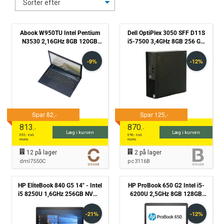
Abook W950TU Intel Pentium
Dell OptiPlex 3050 SFF D11S
N3530 2,16GHz 8GB 120GB
i5-7500 3,4GHz 8GB 256 GB
SSD - Batteri Defekt - Grade C
SSD Win10 Pro - Grade B
813
870
,-
,-
Læg i kurven
Læg i kurven
650
,- excl.
696
,- excl.
moms
moms
12
på lager
2
på lager
dml7550C
pc3116B
HP EliteBook 840 G5 14" - Intel
HP ProBook 650 G2 Intel i5-
i5 8250U 1,6GHz 256GB NVMe
6200U 2,5GHz 8GB 128GB
8GB Win11 Pro - Grade C
NVMe Win10 Pro - Grade B