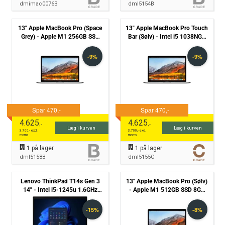
dmimac0076B
dml5154B
13" Apple MacBook Pro (Space
13" Apple MacBook Pro Touch
Grey) - Apple M1 256GB SSD
Bar (Sølv) - Intel i5 1038NG7
8GB (2020) - Grade B
2,0GHz 512GB SSD 16GB
(2020) - Grade C
4.625
4.625
,-
,-
Læg i kurven
Læg i kurven
3.700
,- excl.
3.700
,- excl.
moms
moms
1
på lager
1
på lager
dml5158B
dml5155C
Lenovo ThinkPad T14s Gen 3
13" Apple MacBook Pro (Sølv)
14" - Intel i5-1245u 1.6GHz
- Apple M1 512GB SSD 8GB
512GB NVMe 16GB Win11 Pro
(2020) - Grade B
- Grade C