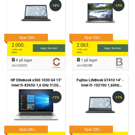
C
2.000
2.063
,-
,-
Læg i kurven
Læg i kurven
1.600
,- excl.
1.650
,- excl.
moms
moms
8
på lager
1
på lager
dml2000C
dml8028B
HP Elitebook x360 1030 G4 13''
Fujitsu LifeBook U7410 14" -
Intel I5-8265U 1,6 GHz 512GB
Intel i5-10210U 1,6GHz
NVMe 16 GB Win11 Pro -
256GB NVME 8GB Win11 Pro
Touchskærm - Grade C
- Grade B