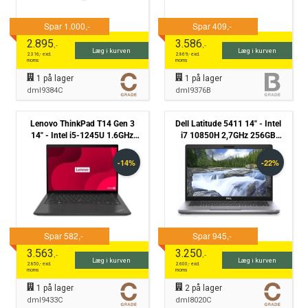
2.895
3.586
,-
,-
Læg i kurven
Læg i kurven
2.316
,- excl.
2.869
,- excl.
moms
moms
1
på lager
1
på lager
dml9384C
dml9376B
Lenovo ThinkPad T14 Gen 3
Dell Latitude 5411 14" - Intel
14" - Intel i5-1245U 1.6GHz
i7 10850H 2,7GHz 256GB
256GB NVMe 16GB Win11 Pro
NVMe 8GB - Nvidia MX250 -
- Grade C
Grade C
3.563
3.250
,-
,-
Læg i kurven
Læg i kurven
2.850
,- excl.
2.600
,- excl.
moms
moms
1
på lager
2
på lager
dml9433C
dml8020C