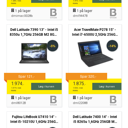
1.200
,- excl.
1.470
,- excl.
moms
moms
1
på lager
1
på lager
dmimac0028b
dml9447B
Dell Latitude 7390 13" - Intel i5
Acer TravelMate P278 15" -
8350u 1,7GHz 256GB M2 8GB -
Intel i7-6500U 2,5GHz 256GB
Grade B
SSD 8GB Win10 Pro - Grade B
1.974
1.875
,-
,-
Læg i kurven
Læg i kurven
1.579
,- excl.
1.500
,- excl.
moms
moms
1
på lager
1
på lager
dml8012B
dml2208B
Fujitsu LifeBook U7410 14" -
Dell Latitude 7400 14" - Intel
Intel i5-10210U 1,6GHz 256GB
i5 8265u 1,6GHz 256GB M2
NVME 8GB Win11 Pro - Grade
8GB - Grade B