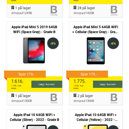
moms
moms
1
på lager
28
på lager
dmipad1249B
dmipad1403B
Apple iPad Mini 5 2019 64GB
Apple iPad Mini 5 64GB WiFi
WiFi (Space Gray) - Grade B
+ Cellular (Space Gray) - Grade
B
1.616
1.775
,-
,-
Læg i kurven
Læg i kurven
1.293
,- excl.
1.420
,- excl.
moms
moms
1
på lager
2
på lager
dmipad1300B
dmipad1306B
Apple iPad 10 64GB WiFi +
Apple iPad 10 64GB WiFi +
Cellular (Silver) - 2022 - Grade B
Cellular (Yellow) - 2022 -
Grade A