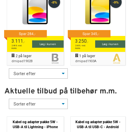
3.111
3.250
,-
,-
Læg i kurven
Læg i kurven
2.489
,- excl.
2.600
,- excl.
moms
moms
2
på lager
1
på lager
dmipad1902B
dmipad1903A
Aktuelle tilbud på tilbehør m.m.
Kabel og adapter pakke 5W -
Kabel og adapter pakke 5W -
USB-A til Lightning - iPhone
USB-A til USB-C - Android