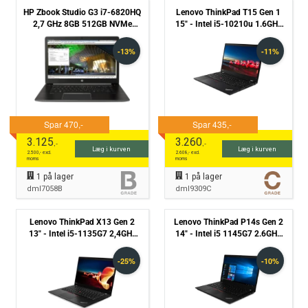
HP Zbook Studio G3 i7-6820HQ
Lenovo ThinkPad T15 Gen 1
2,7 GHz 8GB 512GB NVMe
15" - Intel i5-10210u 1.6GHz
Win10 Pro - Grade B
256GB NVMe 8GB Win11 Pro
- Grade C
3.125
3.260
,-
,-
Læg i kurven
Læg i kurven
2.500
,- excl.
2.608
,- excl.
moms
moms
1
på lager
1
på lager
dml7058B
dml9309C
Lenovo ThinkPad X13 Gen 2
Lenovo ThinkPad P14s Gen 2
13" - Intel i5-1135G7 2,4GHz
14" - Intel i5 1145G7 2.6GHz
512GB NVMe 16GB Win11 Pro
256GB NVMe 8GB - Nvidia
- Grade C
T500 - Win11 Pro - Grade B