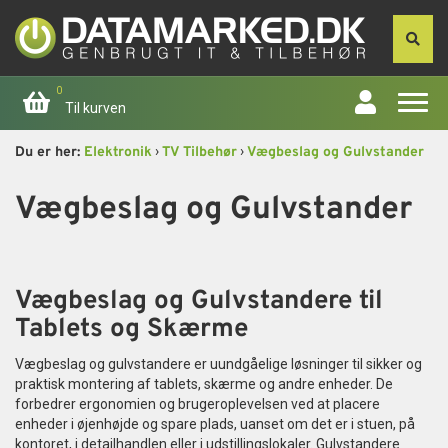
0
Til kurven
›
›
Du er her:
Elektronik
TV Tilbehør
Vægbeslag og Gulvstander
Forside
Vægbeslag og Gulvstander
Apple
Computer
Vægbeslag og Gulvstandere til
Skærme
Tablets og Skærme
Vægbeslag og gulvstandere er uundgåelige løsninger til sikker og
Smartphone
praktisk montering af tablets, skærme og andre enheder. De
forbedrer ergonomien og brugeroplevelsen ved at placere
Tablet
enheder i øjenhøjde og spare plads, uanset om det er i stuen, på
kontoret, i detailhandlen eller i udstillingslokaler. Gulvstandere