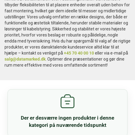
tilbyder fleksibiliteten til at placere enheder overalt uden behov for
Tilbehør
fast montering, hvilket gør dem ideelle til messer og midlertidige
udstillinger. Vores udvalg omfatter en række designs, der både er
Reparationer og RMA
funktionelle og æstetisk tiltalende, herunder stabile materialer og
løsninger til kabelstyring. Sikkerhed og stabilitet er vores højeste
prioritet, hvorfor vores beslag er robuste og pålidelige, nogle
Reservedele
endda med tyverisikring. Hvis du har spørgsmål til valg af de rigtige
produkter, er vores dansktalende kundeservice altid klar til at
hjælpe – kontakt os venligst på
+45 70 40 00 10
eller via e-mail på
B2B-Opkøb
salg@datamarked.dk
. Optimer dine præsentationer og gør dine
rum mere effektive med vores omfattende sortiment!
>>BACK-2-SCHOOL<<
Log ind
Der er desværre ingen produkter i denne
kategori på nuværende tidspunkt