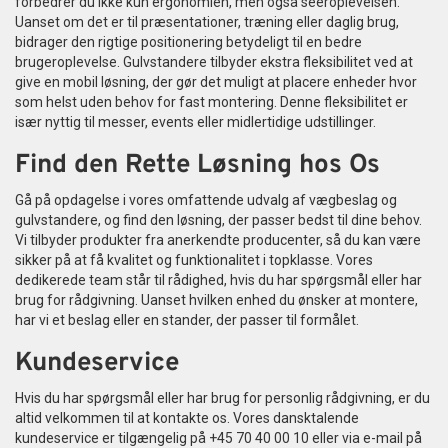
forbedrer du ikke kun ergonomien, men også seeroplevelsen.
Uanset om det er til præsentationer, træning eller daglig brug,
bidrager den rigtige positionering betydeligt til en bedre
brugeroplevelse. Gulvstandere tilbyder ekstra fleksibilitet ved at
give en mobil løsning, der gør det muligt at placere enheder hvor
som helst uden behov for fast montering. Denne fleksibilitet er
især nyttig til messer, events eller midlertidige udstillinger.
Find den Rette Løsning hos Os
Gå på opdagelse i vores omfattende udvalg af vægbeslag og
gulvstandere, og find den løsning, der passer bedst til dine behov.
Vi tilbyder produkter fra anerkendte producenter, så du kan være
sikker på at få kvalitet og funktionalitet i topklasse. Vores
dedikerede team står til rådighed, hvis du har spørgsmål eller har
brug for rådgivning. Uanset hvilken enhed du ønsker at montere,
har vi et beslag eller en stander, der passer til formålet.
Kundeservice
Hvis du har spørgsmål eller har brug for personlig rådgivning, er du
altid velkommen til at kontakte os. Vores dansktalende
kundeservice er tilgængelig på +45 70 40 00 10 eller via e-mail på