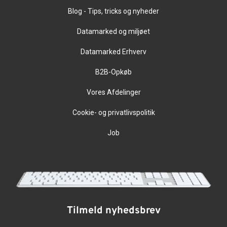
Blog - Tips, tricks og nyheder
Datamarked og miljøet
Datamarked Erhverv
B2B-Opkøb
Vores Afdelinger
Cookie- og privatlivspolitik
Job
Tilmeld nyhedsbrev