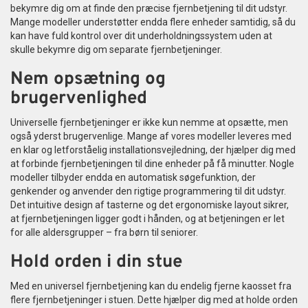
bekymre dig om at finde den præcise fjernbetjening til dit udstyr.
Mange modeller understøtter endda flere enheder samtidig, så du
kan have fuld kontrol over dit underholdningssystem uden at
skulle bekymre dig om separate fjernbetjeninger.
Nem opsætning og
brugervenlighed
Universelle fjernbetjeninger er ikke kun nemme at opsætte, men
også yderst brugervenlige. Mange af vores modeller leveres med
en klar og letforståelig installationsvejledning, der hjælper dig med
at forbinde fjernbetjeningen til dine enheder på få minutter. Nogle
modeller tilbyder endda en automatisk søgefunktion, der
genkender og anvender den rigtige programmering til dit udstyr.
Det intuitive design af tasterne og det ergonomiske layout sikrer,
at fjernbetjeningen ligger godt i hånden, og at betjeningen er let
for alle aldersgrupper – fra børn til seniorer.
Hold orden i din stue
Med en universel fjernbetjening kan du endelig fjerne kaosset fra
flere fjernbetjeninger i stuen. Dette hjælper dig med at holde orden