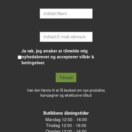
Navn
E-mail
Ja tak, jeg ønsker at tilmelde mig
nyhedsbrevet og accepterer vilkår &
betingelser.
Tilmeld
Vær den første til at få besked om nye produkter,
kampagner og eksklusive tilbud
Butikkens åbningstider
Mandag 12:00 - 16:00
Tirsdag 12:00 - 16:00
Onsdag 12:00 - 16:00