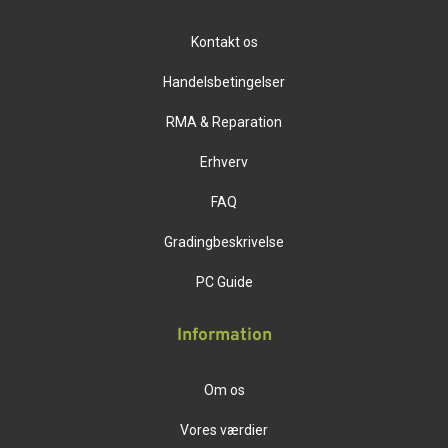
Kontakt os
Handelsbetingelser
RMA & Reparation
Erhverv
FAQ
Gradingbeskrivelse
PC Guide
Information
Om os
Vores værdier