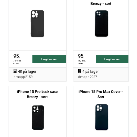
Breezy - sort
95
95
,-
,-
Læg i kurven
Læg i kurven
76
,- excl.
76
,- excl.
moms
moms
48
på lager
4
på lager
dmapp2159
dmapp2227
iPhone 15 Pro back case
iPhone 15 Pro Max Cover -
Breezy - sort
Sort