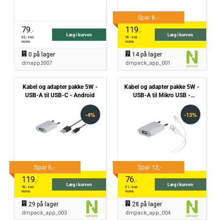
79
119
,-
,-
Læg i kurven
Læg i kurven
63
,- excl.
95
,- excl.
moms
moms
0
på lager
14
på lager
dmapp2007
dmpack_app_001
Kabel og adapter pakke 5W -
Kabel og adapter pakke 5W -
USB-A til USB-C - Android
USB-A til Mikro USB -
Android
119
76
,-
,-
Læg i kurven
Læg i kurven
95
,- excl.
61
,- excl.
moms
moms
29
på lager
28
på lager
dmpack_app_003
dmpack_app_004