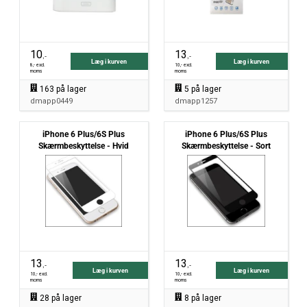
10
13
,-
,-
Læg i kurven
Læg i kurven
8
,- excl.
10
,- excl.
moms
moms
163
på lager
5
på lager
dmapp0449
dmapp1257
iPhone 6 Plus/6S Plus
iPhone 6 Plus/6S Plus
Skærmbeskyttelse - Hvid
Skærmbeskyttelse - Sort
13
13
,-
,-
Læg i kurven
Læg i kurven
10
,- excl.
10
,- excl.
moms
moms
28
på lager
8
på lager