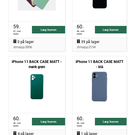
59
60
,-
,-
Læg i kurven
Læg i kurven
47
,- excl.
48
,- excl.
moms
moms
0
på lager
39
på lager
dmapp2006
dmapp2154
iPhone 11 BACK CASE MATT -
iPhone 11 BACK CASE MATT
mørk grøn
- blå
60
60
,-
,-
Læg i kurven
Læg i kurven
48
,- excl.
48
,- excl.
moms
moms
4
på lager
1
på lager