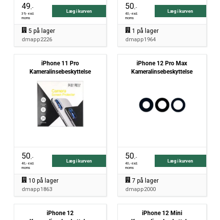
49
50
,-
,-
Læg i kurven
Læg i kurven
39
,- excl.
40
,- excl.
moms
moms
5
på lager
1
på lager
dmapp2226
dmapp1964
iPhone 11 Pro
iPhone 12 Pro Max
Kameralinsebeskyttelse
Kameralinsebeskyttelse
50
50
,-
,-
Læg i kurven
Læg i kurven
40
,- excl.
40
,- excl.
moms
moms
10
på lager
7
på lager
dmapp1863
dmapp2000
iPhone 12
iPhone 12 Mini