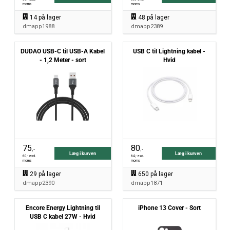
moms
moms
14
på lager
48
på lager
dmapp1988
dmapp2389
DUDAO USB-C til USB-A Kabel
USB C til Lightning kabel -
- 1,2 Meter - sort
Hvid
75
80
,-
,-
Læg i kurven
Læg i kurven
60
,- excl.
64
,- excl.
moms
moms
29
på lager
650
på lager
dmapp2390
dmapp1871
Encore Energy Lightning til
iPhone 13 Cover - Sort
USB C kabel 27W - Hvid