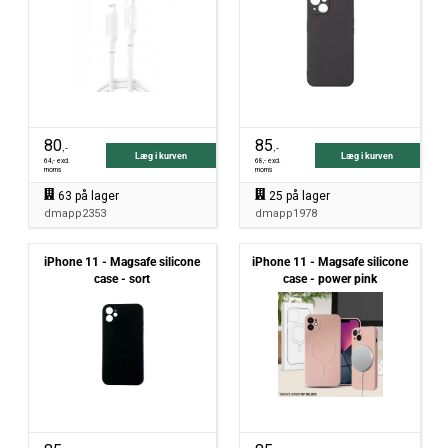
80
85
,-
,-
Læg i kurven
Læg i kurven
64
,- excl.
68
,- excl.
moms
moms
63
på lager
25
på lager
dmapp2353
dmapp1978
iPhone 11 - Magsafe silicone
iPhone 11 - Magsafe silicone
case - sort
case - power pink