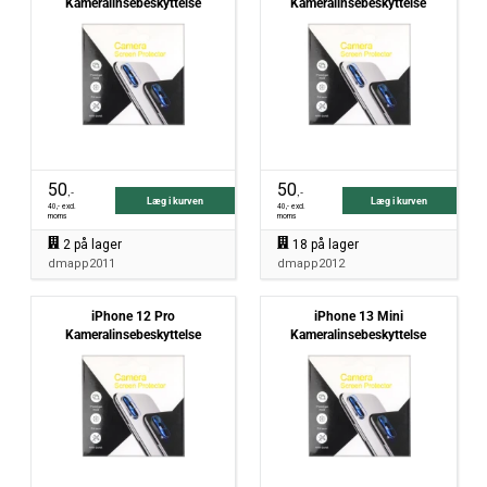
Kameralinsebeskyttelse
Kameralinsebeskyttelse
50
50
,-
,-
Læg i kurven
Læg i kurven
40
,- excl.
40
,- excl.
moms
moms
2
på lager
18
på lager
dmapp2011
dmapp2012
iPhone 12 Pro
iPhone 13 Mini
Kameralinsebeskyttelse
Kameralinsebeskyttelse