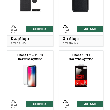
75
75
,-
,-
Læg i kurven
Læg i kurven
60
,- excl.
60
,- excl.
moms
moms
32
på lager
4
på lager
dmapp1927
dmapp2379
iPhone X/XS/11 Pro
iPhone XR/11
Skærmbeskyttelse
Skærmbeskyttelse
75
75
,-
,-
Læg i kurven
Læg i kurven
60
,- excl.
60
,- excl.
moms
moms