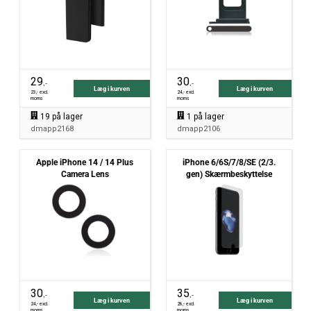
29
30
,-
,-
Læg i kurven
Læg i kurven
23
,- excl.
24
,- excl.
moms
moms
19
på lager
1
på lager
dmapp2168
dmapp2106
Apple iPhone 14 / 14 Plus
iPhone 6/6S/7/8/SE (2/3.
Camera Lens
gen) Skærmbeskyttelse
30
35
,-
,-
Læg i kurven
Læg i kurven
24
,- excl.
28
,- excl.
moms
moms