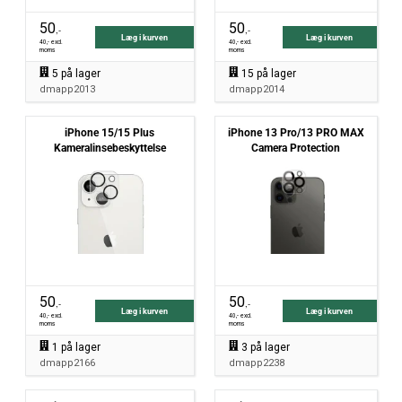
50
50
,-
,-
Læg i kurven
Læg i kurven
40
,- excl.
40
,- excl.
moms
moms
5
på lager
15
på lager
dmapp2013
dmapp2014
iPhone 15/15 Plus
iPhone 13 Pro/13 PRO MAX
Kameralinsebeskyttelse
Camera Protection
50
50
,-
,-
Læg i kurven
Læg i kurven
40
,- excl.
40
,- excl.
moms
moms
1
på lager
3
på lager
dmapp2166
dmapp2238