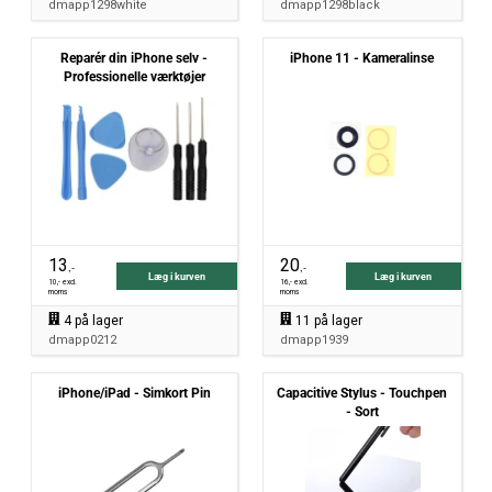
dmapp1298white
dmapp1298black
Reparér din iPhone selv -
iPhone 11 - Kameralinse
Professionelle værktøjer
13
20
,-
,-
Læg i kurven
Læg i kurven
10
,- excl.
16
,- excl.
moms
moms
4
på lager
11
på lager
dmapp0212
dmapp1939
iPhone/iPad - Simkort Pin
Capacitive Stylus - Touchpen
- Sort