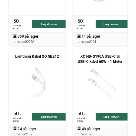
50
50
,-
,-
Læg i kurven
Læg i kurven
40
,- excl.
40
,- excl.
moms
moms
369
på lager
11
på lager
dmapp0007A
dmapp2101
Lightning Kabel XO NB212
XO NB-Q190A USB-C til
USB-C kabel 60W - 1 Meter
50
50
,-
,-
Læg i kurven
Læg i kurven
40
,- excl.
40
,- excl.
moms
moms
74
på lager
48
på lager
dmapp2102
dma4066