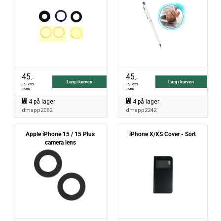
45
45
,-
,-
Læg i kurven
Læg i kurven
36
,- excl.
36
,- excl.
moms
moms
4
på lager
4
på lager
dmapp2062
dmapp2242
Apple iPhone 15 / 15 Plus
iPhone X/XS Cover - Sort
camera lens