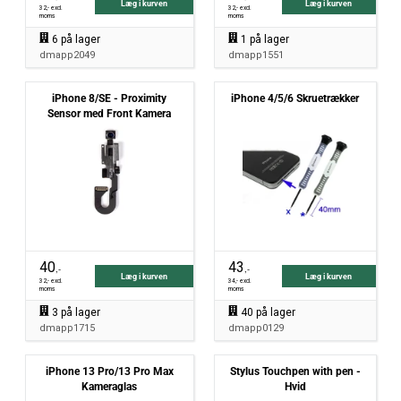
Læg i kurven
Læg i kurven
32
,- excl.
32
,- excl.
moms
moms
6
på lager
1
på lager
dmapp2049
dmapp1551
iPhone 8/SE - Proximity
iPhone 4/5/6 Skruetrækker
Sensor med Front Kamera
40
43
,-
,-
Læg i kurven
Læg i kurven
32
,- excl.
34
,- excl.
moms
moms
3
på lager
40
på lager
dmapp1715
dmapp0129
iPhone 13 Pro/13 Pro Max
Stylus Touchpen with pen -
Kameraglas
Hvid