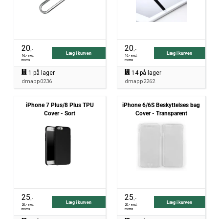
20
20
,-
,-
Læg i kurven
Læg i kurven
16
,- excl.
16
,- excl.
moms
moms
1
på lager
14
på lager
dmapp0236
dmapp2262
iPhone 7 Plus/8 Plus TPU
iPhone 6/6S Beskyttelses bag
Cover - Sort
Cover - Transparent
25
25
,-
,-
Læg i kurven
Læg i kurven
20
,- excl.
20
,- excl.
moms
moms