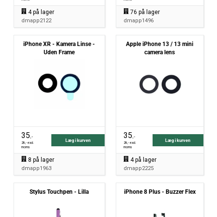
4
på lager
76
på lager
dmapp2122
dmapp1496
iPhone XR - Kamera Linse -
Apple iPhone 13 / 13 mini
Uden Frame
camera lens
35
35
,-
,-
Læg i kurven
Læg i kurven
28
,- excl.
28
,- excl.
moms
moms
8
på lager
4
på lager
dmapp1963
dmapp2225
Stylus Touchpen - Lilla
iPhone 8 Plus - Buzzer Flex