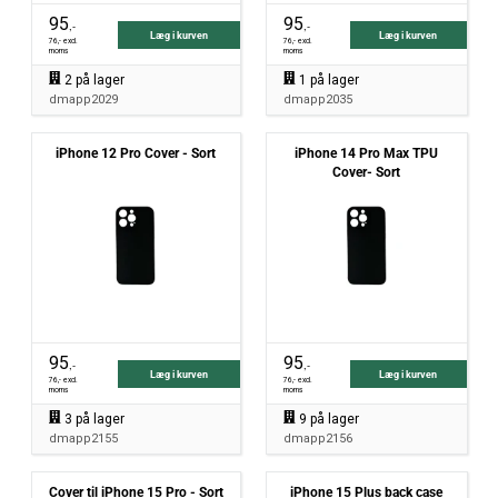
95
95
,-
,-
Læg i kurven
Læg i kurven
76
,- excl.
76
,- excl.
moms
moms
2
på lager
1
på lager
dmapp2029
dmapp2035
iPhone 12 Pro Cover - Sort
iPhone 14 Pro Max TPU
Cover- Sort
95
95
,-
,-
Læg i kurven
Læg i kurven
76
,- excl.
76
,- excl.
moms
moms
3
på lager
9
på lager
dmapp2155
dmapp2156
Cover til iPhone 15 Pro - Sort
iPhone 15 Plus back case