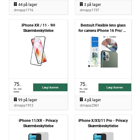
44
på lager
3
på lager
dmapp1716
dmapp1737
iPhone XR / 11 - 9H
Bestsuit Flexible lens glass
Skærmbeskyttelse
for camera iPhone 16 Pro/ 16
Pro Max
75
75
,-
,-
Læg i kurven
Læg i kurven
60
,- excl.
60
,- excl.
moms
moms
99
på lager
4
på lager
dmapp1912
dmapp2361
iPhone 11/XR - Privacy
iPhone X/XS/11 Pro - Privacy
Skærmbeskyttelse
Skærmbeskyttelse