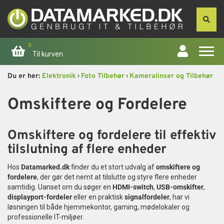
0
Til kurven
›
›
Du er her:
Elektronik
Foto Tilbehør
Kameralinser og Tilbehør
Forside
Omskiftere og Fordelere
Apple
Omskiftere og fordelere til effektiv
Computer
tilslutning af flere enheder
Skærme
Hos
Datamarked.dk
finder du et stort udvalg af
omskiftere og
fordelere
, der gør det nemt at tilslutte og styre flere enheder
Smartphone
samtidig. Uanset om du søger en
HDMI-switch
,
USB-omskifter
,
displayport-fordeler
eller en praktisk
signalfordeler
, har vi
løsningen til både hjemmekontor, gaming, mødelokaler og
Tablet
professionelle IT-miljøer.