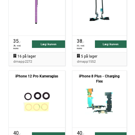
35
38
,-
,-
Læg i kurven
Læg i kurven
28
,- excl.
30
,- excl.
moms
moms
16
på lager
5
på lager
dmapp2272
dmapp1552
iPhone 12 Pro Kameraglas
iPhone 8 Plus - Charging
Flex
40
40
,-
,-