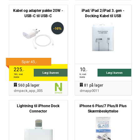
Kabel og adapter pakke 20W -
iPad/ iPad 2/iPad 3. gen -
USB-C til USB-C
Docking Kabel til USB
225
10
,-
,-
Læg i kurven
Læg i kurven
180
,- excl.
8
,- excl.
moms
moms
560
på lager
81
på lager
dmpack_app_005
dmapp0011
Lightning til iPhone Dock
iPhone 6 Plus/7 Plus/8 Plus
Connector
Skærmbeskyttelse