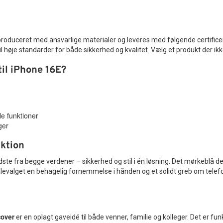
 produceret med ansvarlige materialer og leveres med følgende certifice
il høje standarder for både sikkerhed og kvalitet. Vælg et produkt der ik
il iPhone 16E?
le funktioner
ger
nktion
ste fra begge verdener – sikkerhed og stil i én løsning. Det mørkeblå desi
levalget en behagelig fornemmelse i hånden og et solidt greb om telefon
cover
er en oplagt gaveidé til både venner, familie og kolleger. Det er fu