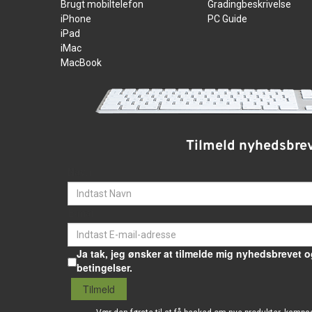
Brugt mobiltelefon
Gradingbeskrivelse
iPhone
PC Guide
iPad
iMac
MacBook
Tilmeld nyhedsbre
Navn
E-mail
Ja tak, jeg ønsker at tilmelde mig nyhedsbrevet o
betingelser.
Tilmeld