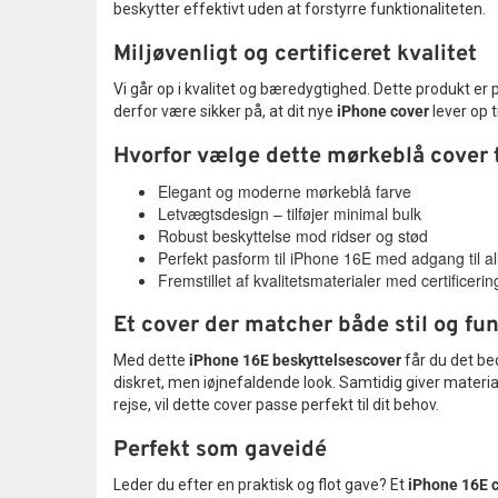
beskytter effektivt uden at forstyrre funktionaliteten.
Miljøvenligt og certificeret kvalitet
Vi går op i kvalitet og bæredygtighed. Dette produkt er
derfor være sikker på, at dit nye
iPhone cover
lever op t
Hvorfor vælge dette mørkeblå cover t
Elegant og moderne mørkeblå farve
Letvægtsdesign – tilføjer minimal bulk
Robust beskyttelse mod ridser og stød
Perfekt pasform til iPhone 16E med adgang til al
Fremstillet af kvalitetsmaterialer med certificerin
Et cover der matcher både stil og fu
Med dette
iPhone 16E beskyttelsescover
får du det bed
diskret, men iøjnefaldende look. Samtidig giver materia
rejse, vil dette cover passe perfekt til dit behov.
Perfekt som gaveidé
Leder du efter en praktisk og flot gave? Et
iPhone 16E 