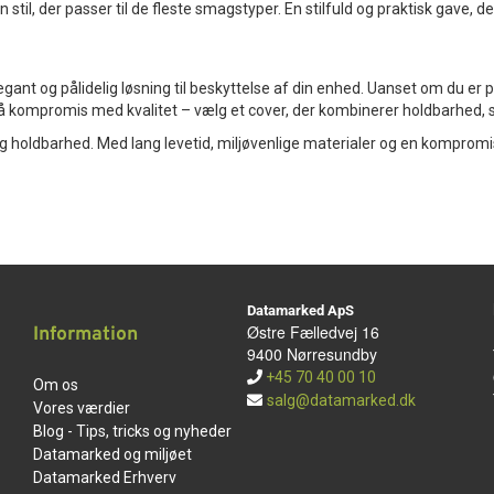
til, der passer til de fleste smagstyper. En stilfuld og praktisk gave, 
egant og pålidelig løsning til beskyttelse af din enhed. Uanset om du er p
på kompromis med kvalitet – vælg et cover, der kombinerer holdbarhed, s
 og holdbarhed. Med lang levetid, miljøvenlige materialer og en kompromi
Datamarked ApS
Østre Fælledvej 16
Information
9400 Nørresundby
+45 70 40 00 10
Om os
salg@datamarked.dk
Vores værdier
Blog - Tips, tricks og nyheder
Datamarked og miljøet
Datamarked Erhverv