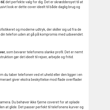
16E
det perfekte valg for dig. Det er skræddersyet til at
t look er dette cover ideelt til både daglig brug og
fistikeret og moderne udtryk, der skiller sig ud fra de
te din telefon uden at gå på kompromis med udseendet.
over
, som bevarer telefonens slanke profil. Det er nemt
tion gør det ideelt til rejser, arbejde og fritid.
 du taber telefonen ved et uheld eller den ligger i en
ameraet giver ekstra beskyttelse mod flade overflader
kamera. Du behøver ikke fjerne coveret for at oplade
den at glide. Det passer perfekt til telefonens kurver og