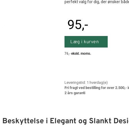
perfekt valg for dig, der ønsker både 
95
,-
Læg i kurven
76
,-
ekskl. moms.
Leveringstid:
1
hverdag(e)
Fri fragt ved bestilling for over 2.500,-
2 års garanti
 Beskyttelse i Elegant og Slankt Des