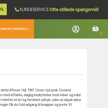
>BACK-2-SCHOOL<<
Log ind
Indkøbskurv
Registrerede kunder
E-mail
Adgangskode
dette iPhone 16E TINT Cover i lys pink. Coveret
 med effektiv, daglig beskyttelse mod ridser og stød.
Glemt adgangskode
n telefon et let og feminint udtryk, uden at skjule dens
Login
nger får du fuld adgang til knapper og porte. Et