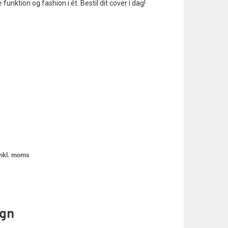
funktion og fashion i ét. Bestil dit cover i dag!
Opret login?
Klik for at anmode om en ny
bruger
 inkl. moms
ign