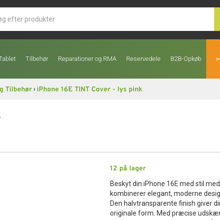
Tablet
Tilbehør
Reparationer og RMA
Reservedele
B2B-Opkøb
>
›
g Tilbehør
iPhone 16E TINT Cover - lys pink
k
12
på lager
Beskyt din iPhone 16E med stil med 
kombinerer elegant, moderne design
Den halvtransparente finish giver di
originale form. Med præcise udskæri