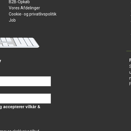
B2B-Opkøb
Vores Afdelinger
Cookie- og privatlivspolitik
Job
v
g accepterer vilkår &