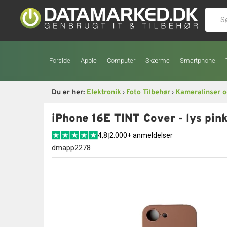
Forside
Apple
Computer
Skærme
Smartphone
›
›
Du er her:
Elektronik
Foto Tilbehør
Kameralinser o
iPhone 16E TINT Cover - lys pin
4,8
|
2.000+ anmeldelser
dmapp2278