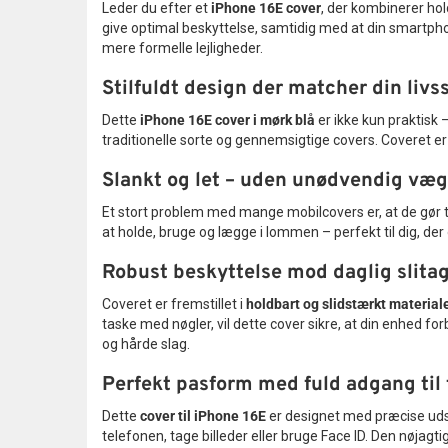
Leder du efter et
iPhone 16E cover
, der kombinerer hol
give optimal beskyttelse, samtidig med at din smartpho
mere formelle lejligheder.
Stilfuldt design der matcher din livss
Dette
iPhone 16E cover i mørk blå
er ikke kun praktisk 
traditionelle sorte og gennemsigtige covers. Coveret 
Slankt og let – uden unødvendig væg
Et stort problem med mange mobilcovers er, at de gør 
at holde, bruge og lægge i lommen – perfekt til dig, der
Robust beskyttelse mod daglig slita
Coveret er fremstillet i
holdbart og slidstærkt material
taske med nøgler, vil dette cover sikre, at din enhed 
og hårde slag.
Perfekt pasform med fuld adgang til 
Dette
cover til iPhone 16E
er designet med præcise udsk
telefonen, tage billeder eller bruge Face ID. Den nøjagti