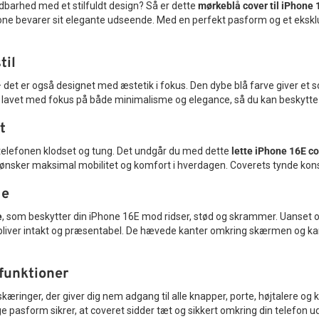
dbarhed med et stilfuldt design? Så er dette
mørkeblå cover til iPhone 
ne bevarer sit elegante udseende. Med en perfekt pasform og et eksklusiv
til
– det er også designet med æstetik i fokus. Den dybe blå farve giver et so
er lavet med fokus på både minimalisme og elegance, så du kan beskyt
t
telefonen klodset og tung. Det undgår du med dette
lette iPhone 16E c
 ønsker maksimal mobilitet og komfort i hverdagen. Coverets tynde konstruk
ge
e
, som beskytter din iPhone 16E mod ridser, stød og skrammer. Uanset om
forbliver intakt og præsentabel. De hævede kanter omkring skærmen og k
funktioner
æringer, der giver dig nem adgang til alle knapper, porte, højtalere og 
ge pasform sikrer, at coveret sidder tæt og sikkert omkring din telefon u