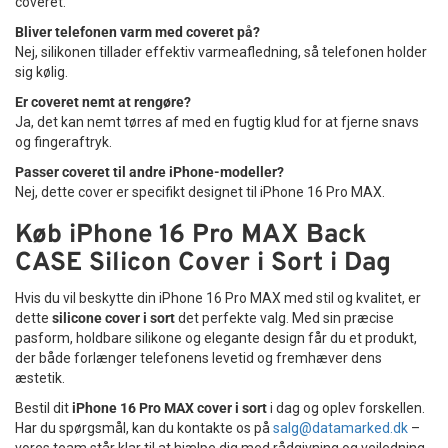
coveret.
Bliver telefonen varm med coveret på?
Nej, silikonen tillader effektiv varmeafledning, så telefonen holder
sig kølig.
Er coveret nemt at rengøre?
Ja, det kan nemt tørres af med en fugtig klud for at fjerne snavs
og fingeraftryk.
Passer coveret til andre iPhone-modeller?
Nej, dette cover er specifikt designet til iPhone 16 Pro MAX.
Køb iPhone 16 Pro MAX Back
CASE Silicon Cover i Sort i Dag
Hvis du vil beskytte din iPhone 16 Pro MAX med stil og kvalitet, er
dette
silicone cover i sort
det perfekte valg. Med sin præcise
pasform, holdbare silikone og elegante design får du et produkt,
der både forlænger telefonens levetid og fremhæver dens
æstetik.
Bestil dit
iPhone 16 Pro MAX cover i sort
i dag og oplev forskellen.
Har du spørgsmål, kan du kontakte os på
salg@datamarked.dk
–