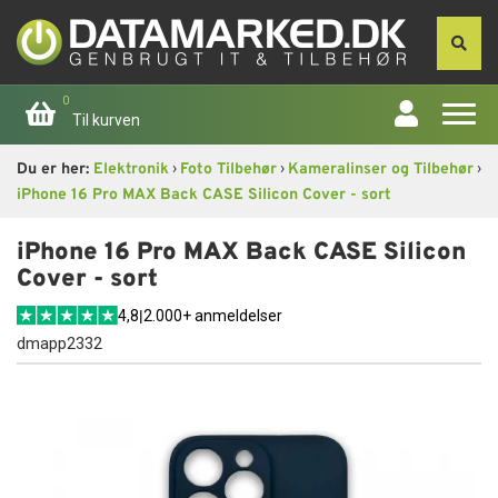
0
Til kurven
›
›
›
Du er her:
Elektronik
Foto Tilbehør
Kameralinser og Tilbehør
Forside
iPhone 16 Pro MAX Back CASE Silicon Cover - sort
Apple
iPhone 16 Pro MAX Back CASE Silicon
Cover - sort
Computer
4,8
|
2.000+ anmeldelser
dmapp2332
Skærme
Smartphone
Tablet