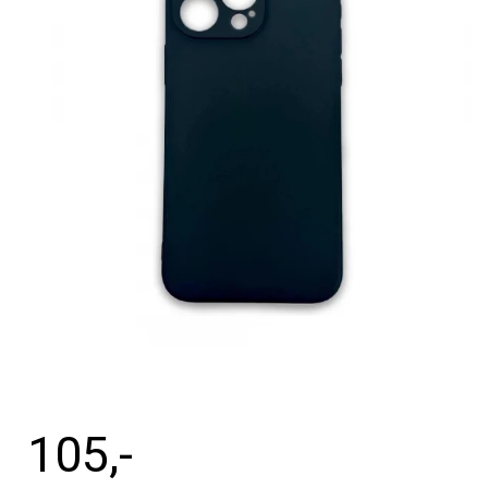
Tilbehør
Reparationer og RMA
Reservedele
B2B-Opkøb
>>BACK-2-SCHOOL<<
Log ind
105
,-