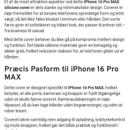
Et af de mest attraktive aspekter ved dette
iPhone 16 Pro MAX
silicone cover
er dets slanke og minimalistiske design. Coveret er
nøje fremstillet for at bevare telefonens oprindelige form og lette
vægt, så det ikke føles klodset i lommen eller hånden. Den sorte
farve giver et sofistikeret og tidløst look, der passer til enhver stil –
fra business til casual.
Med dette cover behøver du ikke gå på kompromis mellem design
og funktion. Det bløde silikone materiale giver en behagelig og
sikker greb, hvilket reducerer risikoen for, at telefonen glider ud af
hånden.
Præcis Pasform til iPhone 16 Pro
MAX
Dette cover er designet specifikt til
iPhone 16 Pro MAX
, hvilket
betyder, at alle porte, kameraer og knapper er fuldt tilgængelige
uden at skulle fjerne coveret. Kameraudskæringen er nøje
tilpasset, så du kan tage billeder uden begrænsninger, og uden at
ridser linsen.
Coveret sikrer samtidig nem adgang til opladning, lydstyrkekontrol
og mute-knappen, hvilket gør det både praktisk og funktionelt i