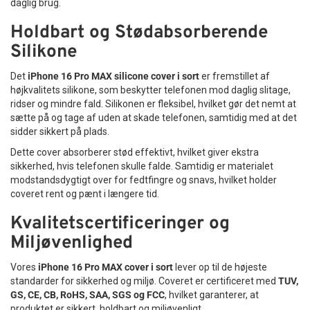
daglig brug.
Holdbart og Stødabsorberende
Silikone
Det
iPhone 16 Pro MAX silicone cover i sort
er fremstillet af
højkvalitets silikone, som beskytter telefonen mod daglig slitage,
ridser og mindre fald. Silikonen er fleksibel, hvilket gør det nemt at
sætte på og tage af uden at skade telefonen, samtidig med at det
sidder sikkert på plads.
Dette cover absorberer stød effektivt, hvilket giver ekstra
sikkerhed, hvis telefonen skulle falde. Samtidig er materialet
modstandsdygtigt over for fedtfingre og snavs, hvilket holder
coveret rent og pænt i længere tid.
Kvalitetscertificeringer og
Miljøvenlighed
Vores
iPhone 16 Pro MAX cover i sort
lever op til de højeste
standarder for sikkerhed og miljø. Coveret er certificeret med
TUV,
GS, CE, CB, RoHS, SAA, SGS og FCC
, hvilket garanterer, at
produktet er sikkert, holdbart og miljøvenligt.