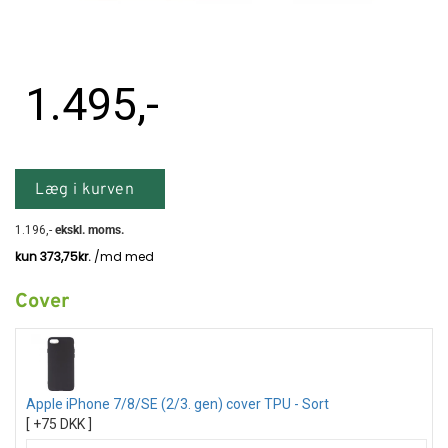
1.495
,-
Læg i kurven
1.196
,-
ekskl. moms.
Cover
Apple iPhone 7/8/SE (2/3. gen) cover TPU - Sort
[ +75 DKK ]