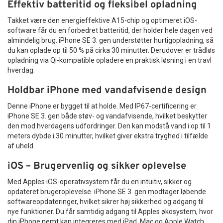
Effektiv batteritid og fleksibel opladning
Takket være den energieffektive A15-chip og optimeret iOS-
software får du en forbedret batteritid, der holder hele dagen ved
almindelig brug. iPhone SE 3. gen understøtter hurtigopladning, så
du kan oplade op til 50 % på cirka 30 minutter. Derudover er trådløs
opladning via Qi-kompatible opladere en praktisk løsning i en travl
hverdag.
Holdbar iPhone med vandafvisende design
Denne iPhone er bygget til at holde. Med IP67-certificering er
iPhone SE 3. gen både støv- og vandafvisende, hvilket beskytter
den mod hverdagens udfordringer. Den kan modstå vand i op til 1
meters dybde i 30 minutter, hvilket giver ekstra tryghed i tilfælde
af uheld.
iOS – Brugervenlig og sikker oplevelse
Med Apples iOS-operativsystem får du en intuitiv, sikker og
opdateret brugeroplevelse. iPhone SE 3. gen modtager løbende
softwareopdateringer, hvilket sikrer høj sikkerhed og adgang til
nye funktioner. Du får samtidig adgang til Apples økosystem, hvor
din iPhone nemt kan integreres med iPad, Mac og Apple Watch.