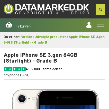
0
Til kurven
›
›
Du er her:
Forside
Udvalgte produkter
Apple iPhone SE 3.gen
Forside
64GB (Starlight) - Grade B
Apple
Apple iPhone SE 3.gen 64GB
(Starlight) - Grade B
Computer
4,8
|
2.000+ anmeldelser
dmiphone1369B
Skærme
Smartphone
Tablet