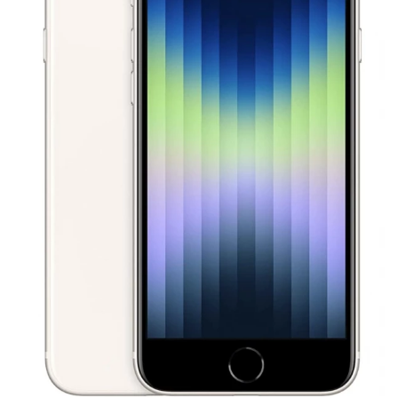
Tilbehør
Reparationer og RMA
Reservedele
B2B-Opkøb
>>BACK-2-SCHOOL<<
Log ind