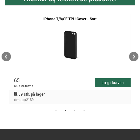
iPhone 7/8/SE TPU Cover - Sort
65
Læg i kurven
52
.- excl. moms
59
stk. på lager
dmapp2139