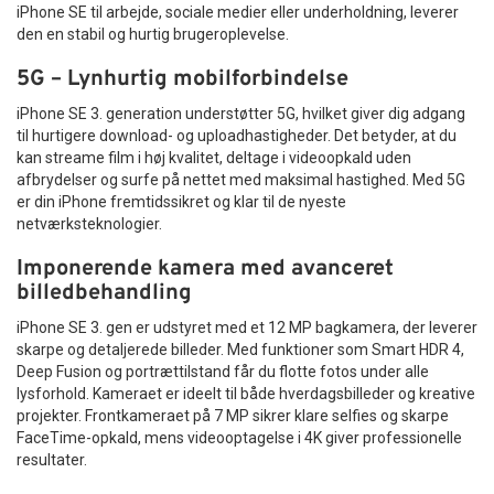
er et must-have tilbehør, hvis du ønsker at holde din skærm
iPhone SE til arbejde, sociale medier eller underholdning, leverer
pæn og funktionel. Med høj kvalitet, præcis pasform og
den en stabil og hurtig brugeroplevelse.
brugervenlig montering er denne beskyttelse ideel til dig, der
vil tage vare på din telefon – uden at gå på kompromis med
5G – Lynhurtig mobilforbindelse
udseende eller ydeevne.
iPhone SE 3. generation understøtter 5G, hvilket giver dig adgang
Bestil din skærmbeskyttelse i dag og slip for dyre
til hurtigere download- og uploadhastigheder. Det betyder, at du
reparationer i morgen!
kan streame film i høj kvalitet, deltage i videoopkald uden
afbrydelser og surfe på nettet med maksimal hastighed. Med 5G
er din iPhone fremtidssikret og klar til de nyeste
netværksteknologier.
Imponerende kamera med avanceret
billedbehandling
iPhone SE 3. gen er udstyret med et 12 MP bagkamera, der leverer
skarpe og detaljerede billeder. Med funktioner som Smart HDR 4,
Deep Fusion og portrættilstand får du flotte fotos under alle
lysforhold. Kameraet er ideelt til både hverdagsbilleder og kreative
projekter. Frontkameraet på 7 MP sikrer klare selfies og skarpe
FaceTime-opkald, mens videooptagelse i 4K giver professionelle
resultater.