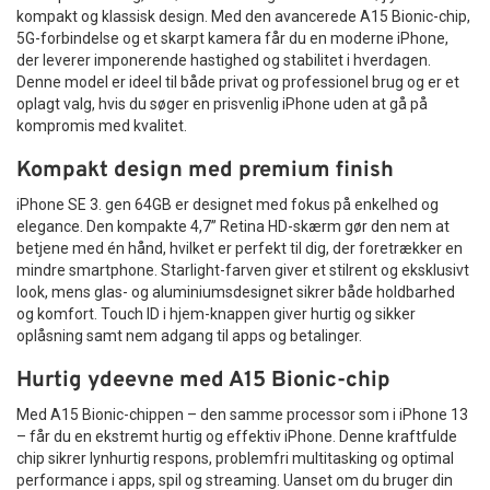
aldrig været mere aktuelt – og med det rigtige udstyr har du
6-8 og SE (2/3. gen)
ønsker en moderne oplader, der kan følge med dine behov –
kompakt og klassisk design. Med den avancerede A15 Bionic-chip,
alle muligheder for at lykkes.
både hjemme og på farten.
5G-forbindelse og et skarpt kamera får du en moderne iPhone,
Beskyttelse mod ridser, slag og smuds
der leverer imponerende hastighed og stabilitet i hverdagen.
Med sit stilrene design, høje kvalitet og brede kompatibilitet
Kompatibel med seks populære iPhone-modeller
Denne model er ideel til både privat og professionel brug og er et
er denne
Bevarer touch-følsomhed og billedkvalitet
USB-C adapter
et sikkert valg for alle, der ønsker
oplagt valg, hvis du søger en prisvenlig iPhone uden at gå på
en effektiv og pålidelig opladningsløsning.
Ultratyndt og næsten usynligt design
kompromis med kvalitet.
Nem og boblefri montering
Køb USB-C Adapter 20W – Hvid i dag
og oplev hurtigere
Fås i både hærdet glas og plastik
opladning med det samme.
Kompakt design med premium finish
Forlænger telefonens levetid og værdi
iPhone SE 3. gen 64GB er designet med fokus på enkelhed og
Et oplagt valg for enhver iPhone-ejer
elegance. Den kompakte 4,7” Retina HD-skærm gør den nem at
betjene med én hånd, hvilket er perfekt til dig, der foretrækker en
Uanset om du bruger din iPhone til arbejde, sociale medier,
mindre smartphone. Starlight-farven giver et stilrent og eksklusivt
spil eller opkald, fortjener skærmen beskyttelse. En god
look, mens glas- og aluminiumsdesignet sikrer både holdbarhed
iPhone skærmbeskyttelse
kan spare dig for mange
og komfort. Touch ID i hjem-knappen giver hurtig og sikker
bekymringer og omkostninger. Denne model er velegnet til
oplåsning samt nem adgang til apps og betalinger.
både voksne, børn og erhvervsbrugere, som vil beskytte
deres udstyr effektivt.
Hurtig ydeevne med A15 Bionic-chip
Konklusion – Giv din iPhone den
Med A15 Bionic-chippen – den samme processor som i iPhone 13
beskyttelse, den fortjener
– får du en ekstremt hurtig og effektiv iPhone. Denne kraftfulde
chip sikrer lynhurtig respons, problemfri multitasking og optimal
En
skærmbeskyttelse til iPhone 6, 6S, 7, 8 og SE (2. & 3. gen)
performance i apps, spil og streaming. Uanset om du bruger din