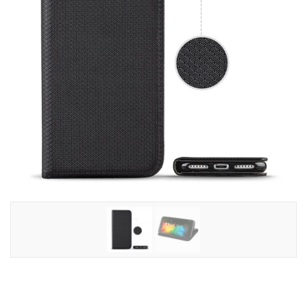
Tilbehør
Reparationer og RMA
Reservedele
B2B-Opkøb
>>BACK-2-SCHOOL<<
Log ind