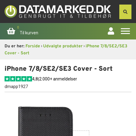
0
Til kurven
›
›
Du er her:
Forside
Udvalgte produkter
iPhone 7/8/SE2/SE3
Forside
Cover - Sort
Apple
iPhone 7/8/SE2/SE3 Cover - Sort
4,8
|
2.000+ anmeldelser
Computer
dmapp1927
Skærme
Smartphone
Tablet