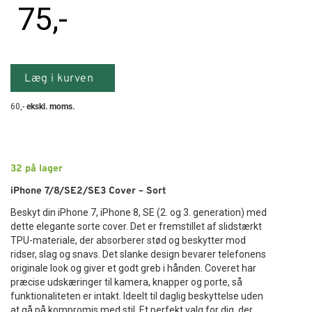
75
,-
Læg i kurven
60
,-
ekskl. moms.
32
på lager
iPhone 7/8/SE2/SE3 Cover – Sort
Beskyt din iPhone 7, iPhone 8, SE (2. og 3. generation) med
dette elegante sorte cover. Det er fremstillet af slidstærkt
TPU-materiale, der absorberer stød og beskytter mod
ridser, slag og snavs. Det slanke design bevarer telefonens
originale look og giver et godt greb i hånden. Coveret har
præcise udskæringer til kamera, knapper og porte, så
funktionaliteten er intakt. Ideelt til daglig beskyttelse uden
at gå på kompromis med stil. Et perfekt valg for dig, der