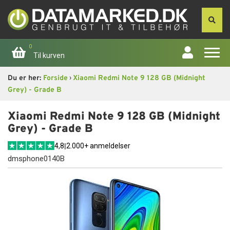
0
Til kurven
›
Du er her:
Forside
Xiaomi Redmi Note 9 128 GB (Midnight
Forside
Grey) - Grade B
Apple
Xiaomi Redmi Note 9 128 GB (Midnight
Grey) - Grade B
Computer
4,8
|
2.000+ anmeldelser
dmsphone0140B
Skærme
Smartphone
Tablet