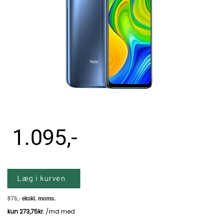
Tilbehør
Reparationer og RMA
Reservedele
B2B-Opkøb
>>BACK-2-SCHOOL<<
1.095
,-
Log ind
Læg i kurven
876
,-
ekskl. moms.