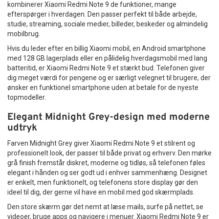
kombinerer Xiaomi Redmi Note 9 de funktioner, mange
efterspørger i hverdagen. Den passer perfekt til både arbejde,
studie, streaming, sociale medier, billeder, beskeder og almindelig
mobilbrug.
Hvis du leder efter en billig Xiaomi mobil, en Android smartphone
med 128 GB lagerplads eller en pålidelig hverdagsmobil med lang
batteritid, er Xiaomi Redmi Note 9 et stærkt bud. Telefonen giver
dig meget værdi for pengene og er særligt velegnet til brugere, der
ønsker en funktionel smartphone uden at betale for de nyeste
topmodeller.
Elegant Midnight Grey-design med moderne
udtryk
Farven Midnight Grey giver Xiaomi Redmi Note 9 et stilrent og
professionelt look, der passer til både privat og erhverv. Den mørke
grå finish fremstår diskret, moderne og tidløs, så telefonen føles
elegant i hånden og ser godt ud i enhver sammenhæng. Designet
er enkelt, men funktionelt, og telefonens store display gør den
ideel til dig, der gerne vil have en mobil med god skærmplads.
Den store skærm gør det nemt at læse mails, surfe på nettet, se
videoer, bruge apps og navigere i menuer. Xiaomi Redmi Note 9 er