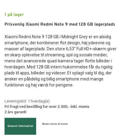
1
på lager
Prisvenlig Xiaomi Redmi Note 9 med 128 GB lagerplads
Xiaomi Redmi Note 9 128 GB i Midnight Grey er en alsidig
smartphone, der kombinerer flot design, høj ydeevne og
masser af lagerplads. Den store 6,53" Full HD+-skærm giver
en skarp oplevelse til streaming, spil og sociale medier,
mens det avancerede quad-kamera tager flotte billeder i
hverdagen. Med 128 GB intern hukommelse får du rigelig
plads til apps, billeder og videoer. Et oplagt valg til dig, der
ønsker en pålidelig og billig smartphone med mange
funktioner og høj værdi for pengene.
Leveringstid:
1
hverdag(e)
Fri fragt ved bestilling for over 2.500,- inkl. moms
2 års garanti
Beskrivelse af stand
Generel information