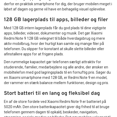
derfor en praktisk smartphone for dig, der bruger mobilen meget i
løbet af dagen og gerne vil have en behagelig visuel oplevelse.
128 GB lagerplads til apps, billeder og filer
Med 128 GB intern lagerplads får du god plads til dine vigtigste
apps, billeder, videoer, dokumenter og musik. Det gør Xiaomi
Redmi Note 9 128 GB velegnet til både hverdagsbrug og mere
aktiv mobilbrug, hvor der hurtigt kan samle sig mange filer på
telefonen. Du slipper for konstant at skulle slette billeder eller
afinstallere apps for at frigøre plads.
Den rummelige kapacitet gør telefonen særligt attraktiv for
studerende, familier, medarbejdere og alle andre, der ønsker en
mobiltelefon med god lagringsplads til en fornuftig pris. Søger du
en Xiaomi smartphone med 128 GB, er Redmi Note 9 en model,
der rammer en stærk balance mellem funktioner, design og pris.
Stort batteri til en lang og fleksibel dag
En af de store fordele ved Xiaomi Redmi Note 9 er batteriet på
5020 mAh. Den store batterikapacitet giver dig frihed til at bruge
telefonen gennem dagen til opkald, beskeder, navigation,