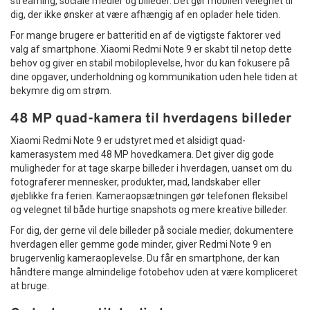
streaming, sociale medier og billeder. Det gør mobilen velegnet til
dig, der ikke ønsker at være afhængig af en oplader hele tiden.
For mange brugere er batteritid en af de vigtigste faktorer ved
valg af smartphone. Xiaomi Redmi Note 9 er skabt til netop dette
behov og giver en stabil mobiloplevelse, hvor du kan fokusere på
dine opgaver, underholdning og kommunikation uden hele tiden at
bekymre dig om strøm.
48 MP quad-kamera til hverdagens billeder
Xiaomi Redmi Note 9 er udstyret med et alsidigt quad-
kamerasystem med 48 MP hovedkamera. Det giver dig gode
muligheder for at tage skarpe billeder i hverdagen, uanset om du
fotograferer mennesker, produkter, mad, landskaber eller
øjeblikke fra ferien. Kameraopsætningen gør telefonen fleksibel
og velegnet til både hurtige snapshots og mere kreative billeder.
For dig, der gerne vil dele billeder på sociale medier, dokumentere
hverdagen eller gemme gode minder, giver Redmi Note 9 en
brugervenlig kameraoplevelse. Du får en smartphone, der kan
håndtere mange almindelige fotobehov uden at være kompliceret
at bruge.