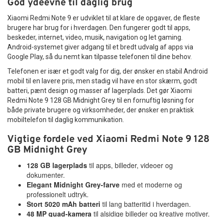
God ydeevne til daglig brug
Xiaomi Redmi Note 9 er udviklet til at klare de opgaver, de fleste
brugere har brug for i hverdagen. Den fungerer godt til apps,
beskeder, internet, video, musik, navigation og let gaming.
Android-systemet giver adgang til et bredt udvalg af apps via
Google Play, så du nemt kan tilpasse telefonen til dine behov.
Telefonen er især et godt valg for dig, der ønsker en stabil Android
mobil til en lavere pris, men stadig vil have en stor skærm, godt
batteri, pænt design og masser af lagerplads. Det gør Xiaomi
Redmi Note 9 128 GB Midnight Grey til en fornuftig løsning for
både private brugere og virksomheder, der ønsker en praktisk
mobiltelefon til daglig kommunikation.
Vigtige fordele ved Xiaomi Redmi Note 9 128
GB Midnight Grey
128 GB lagerplads
til apps, billeder, videoer og
dokumenter.
Elegant Midnight Grey-farve
med et moderne og
professionelt udtryk.
Stort 5020 mAh batteri
til lang batteritid i hverdagen.
48 MP quad-kamera
til alsidige billeder og kreative motiver.