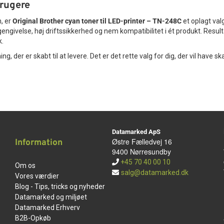
brugere
, er
Original Brother cyan toner til LED-printer – TN-248C
et oplagt valg
ngivelse, høj driftssikkerhed og nem kompatibilitet i ét produkt. Result
k.
ing, der er skabt til at levere. Det er det rette valg for dig, der vil have s
Datamarked ApS
Østre Fælledvej 16
Information
9400 Nørresundby
+45 70 40 00 10
Om os
salg@datamarked.dk
Vores værdier
Blog - Tips, tricks og nyheder
Datamarked og miljøet
Datamarked Erhverv
B2B-Opkøb