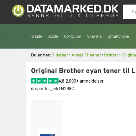
Forside
Apple
Computer
Skærme
Smartphone
›
›
›
Du er her:
Tilbehør
Andet Tilbehør
Printer
Origina
Original Brother cyan toner til
4,8
|
2.000+ anmeldelser
dmprinter_inkTN248C