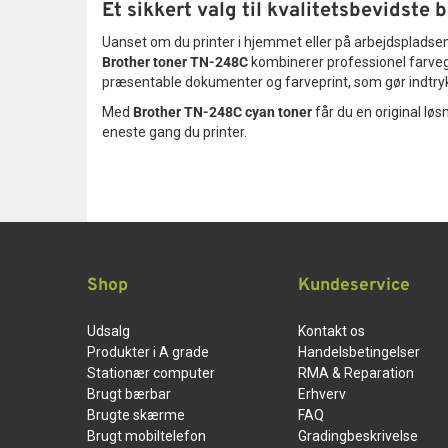
Et sikkert valg til kvalitetsbevidste 
Uanset om du printer i hjemmet eller på arbejdspladsen
Brother toner TN-248C
kombinerer professionel farvege
præsentable dokumenter og farveprint, som gør indtry
Med
Brother TN-248C cyan toner
får du en original løsn
eneste gang du printer.
Shop
Kundeservice
Udsalg
Kontakt os
Produkter i A grade
Handelsbetingelser
Stationær computer
RMA & Reparation
Brugt bærbar
Erhverv
Brugte skærme
FAQ
Brugt mobiltelefon
Gradingbeskrivelse