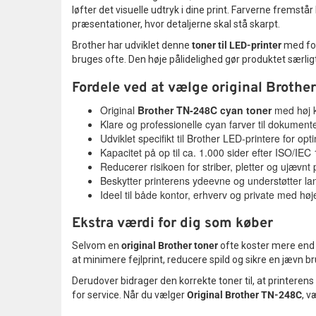
løfter det visuelle udtryk i dine print. Farverne fremstå
præsentationer, hvor detaljerne skal stå skarpt.
Brother har udviklet denne
toner til LED-printer
med fok
bruges ofte. Den høje pålidelighed gør produktet særligt
Fordele ved at vælge original Brother
Original
Brother TN-248C cyan toner
med høj ko
Klare og professionelle cyan farver til dokumenter
Udviklet specifikt til Brother LED-printere for opti
Kapacitet på op til ca. 1.000 sider efter ISO/IEC
Reducerer risikoen for striber, pletter og ujævnt p
Beskytter printerens ydeevne og understøtter lan
Ideel til både kontor, erhverv og private med høje 
Ekstra værdi for dig som køber
Selvom en
original Brother toner
ofte koster mere end u
at minimere fejlprint, reducere spild og sikre en jævn b
Derudover bidrager den korrekte toner til, at printere
for service. Når du vælger
Original Brother TN-248C
, v