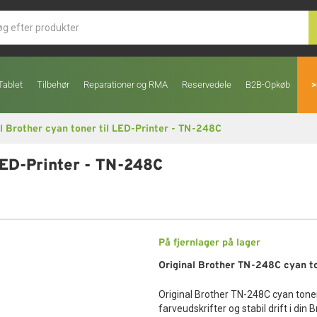
Tablet
Tilbehør
Reparationer og RMA
Reservedele
B2B-Opkøb
>
l Brother cyan toner til LED-Printer - TN-248C
 LED-Printer - TN-248C
På fjernlager
på lager
Original Brother TN-248C cyan to
Original Brother TN-248C cyan toner e
farveudskrifter og stabil drift i din