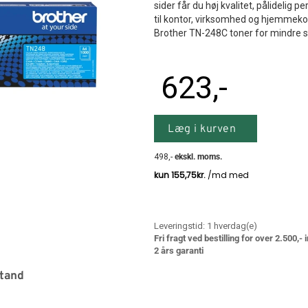
sider får du høj kvalitet, pålidelig
til kontor, virksomhed og hjemmekont
Brother TN-248C toner for mindre spi
623
,-
Læg i kurven
498
,-
ekskl. moms.
Leveringstid:
1
hverdag(e)
Fri fragt ved bestilling for over 2.500,-
2 års garanti
stand