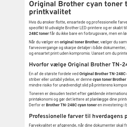
Original Brother cyan toner 
printkvalitet
Hvis du ønsker flotte, ensartede og professionelle farve
specifikt til udvalgte Brother LED-printere og er skabt ti
248C toner
får du ikke bare en forbrugsvare, men en løs
Når du vælger en
original toner Brother
, vælger du samt
farveovergange og skarpe detaljer i både dokumenter, præ
og ensartet print uden kompromis. Uanset om du printer 
Hvorfor vælge Original Brother TN-2
En af de største fordele ved
Original Brother TN-248C
striber eller ustabil ydelse, er denne
cyan toner Brother
mindre risiko for unødvendigt slid på printerens kompo
Toneren er desuden testet efter gældende internationale
printøkonomi og gør det lettere at planlægge dine prin
Derfor er
Brother TN-248C cyan toner
en investering i b
Professionelle farver til hverdagens 
Farvekvalitet er afgørende, når dine dokumenter skal 