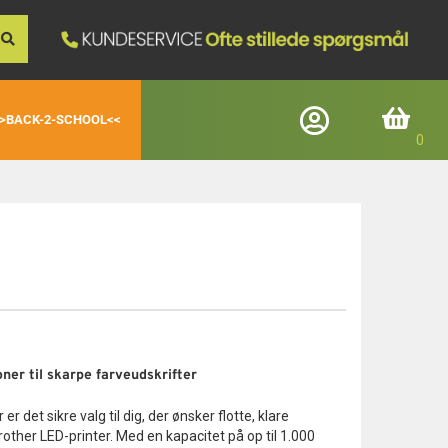
>BACK-2-SCHOOL<<
Log ind
Indkøbskurv
Registrerede kunder
E-mail
Adgangskode
ner til skarpe farveudskrifter
Glemt adgangskode
r det sikre valg til dig, der ønsker flotte, klare
Login
 Brother LED-printer. Med en kapacitet på op til 1.000