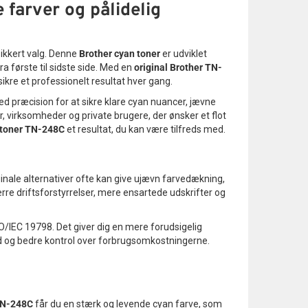
 farver og pålidelig
sikkert valg. Denne
Brother cyan toner
er udviklet
ra første til sidste side. Med en
original Brother TN-
ikre et professionelt resultat hver gang.
ed præcision for at sikre klare cyan nuancer, jævne
r, virksomheder og private brugere, der ønsker et flot
 toner TN-248C
et resultat, du kan være tilfreds med.
iginale alternativer ofte kan give ujævn farvedækning,
ærre driftsforstyrrelser, mere ensartede udskrifter og
SO/IEC 19798. Det giver dig en mere forudsigelig
tid og bedre kontrol over forbrugsomkostningerne.
 TN-248C
får du en stærk og levende cyan farve, som