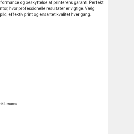
 performance og beskyttelse af printerens garanti. Perfekt
Opret login?
or, hvor professionelle resultater er vigtige. Vælg
ld, effektiv print og ensartet kvalitet hver gang.
Klik for at anmode om en ny
bruger
 inkl. moms