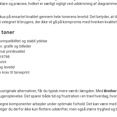
r klare og præcise, hvilket er særligt vigtigt ved udskrivning af diagramm
us på ensartet kvalitet gennem hele tonerens levetid. Det betyder, at du
 velegnet til brugere, der ikke vil gå på kompromis med hverken kvalitet 
 toner
mpatibilitet og stabil ydelse
, grafik og billeder
mal printkvalitet
 19798
rint
g levetid
krav til farveprint
originale alternativer, får du typisk mere værdi i længden. Med
Brother
rugeroplevelse. Det sparer både tid og frustration i en travl hverdag, hvo
ns egne komponenter arbejder under optimale forhold. Det kan være med 
ælger du derfor ikke kun flottere udskrifter, men også større tryghed og