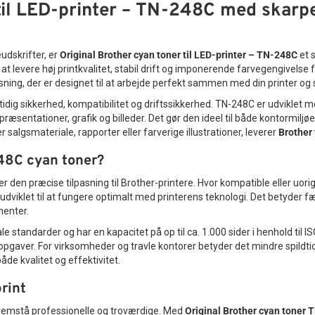
til LED-printer – TN-248C med skarpe
udskrifter, er
Original Brother cyan toner til LED-printer – TN-248C
et 
l at levere høj printkvalitet, stabil drift og imponerende farvegengivelse f
ning, der er designet til at arbejde perfekt sammen med din printer og s
idig sikkerhed, kompatibilitet og driftssikkerhed. TN-248C er udviklet m
sentationer, grafik og billeder. Det gør den ideel til både kontormiljøe
salgsmateriale, rapporter eller farverige illustrationer, leverer
Brother
48C cyan toner?
er den præcise tilpasning til Brother-printere. Hvor kompatible eller uor
udviklet til at fungere optimalt med printerens teknologi. Det betyder f
nenter.
 standarder og har en kapacitet på op til ca. 1.000 sider i henhold til I
topgaver. For virksomheder og travle kontorer betyder det mindre spild
åde kvalitet og effektivitet.
print
fremstå professionelle og troværdige. Med
Original Brother cyan toner