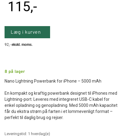
115
,-
Læg i kurven
92
,-
ekskl. moms.
8
på lager
Nano Lightning Powerbank for iPhone – 5000 mAh
En kompakt og kraftig powerbank designet til iPhones med
Lightning-port. Leveres med integreret USB-C kabel for
enkel opladning og genopladning. Med 5000 mAh kapacitet
får du ekstra strøm på farten i et lommevenligt format –
perfekt til daglig brug og rejser.
Leveringstid:
1
hverdag(e)