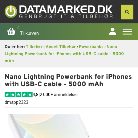
0
Til kurven
›
›
›
Du er her:
Tilbehør
Andet Tilbehør
Powerbanks
Nano
Forside
Lightning Powerbank for iPhones with USB-C cable - 5000
mAh
Apple
Nano Lightning Powerbank for iPhones
Computer
with USB-C cable - 5000 mAh
4,8
|
2.000+ anmeldelser
Skærme
dmapp2323
Smartphone
Tablet