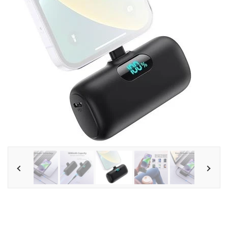
Tilbehør
Reparationer og RMA
Reservedele
B2B-Opkøb
>>BACK-2-SCHOOL<<
Log ind