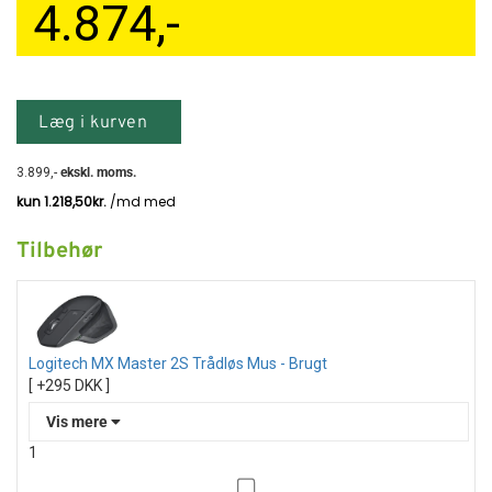
4.874
,-
Læg i kurven
3.899
,-
ekskl. moms.
Tilbehør
Logitech MX Master 2S Trådløs Mus - Brugt
[ +295 DKK ]
Vis mere
1
Logitech MX Master 2S Trådløs Mus – Avanceret præcision