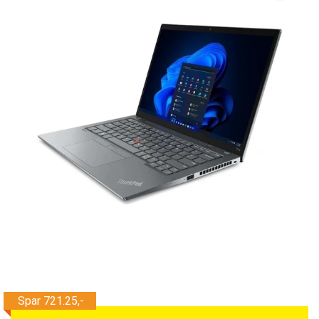
Tilbehør
Reparationer og RMA
Reservedele
B2B-Opkøb
>>BACK-2-SCHOOL<<
Log ind