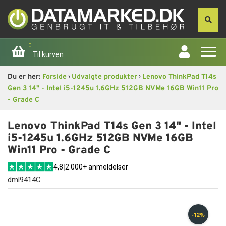
0
Til kurven
›
›
Du er her:
Forside
Udvalgte produkter
Lenovo ThinkPad T14s
Forside
Gen 3 14" - Intel i5-1245u 1.6GHz 512GB NVMe 16GB Win11 Pro
- Grade C
Apple
Lenovo ThinkPad T14s Gen 3 14" - Intel
Computer
i5-1245u 1.6GHz 512GB NVMe 16GB
Win11 Pro - Grade C
Skærme
4,8
|
2.000+ anmeldelser
dml9414C
Smartphone
Tablet