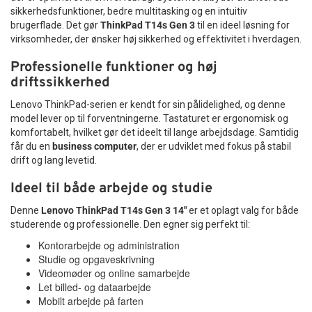
sikkerhedsfunktioner, bedre multitasking og en intuitiv
Et praktisk trådløst tastatur- og
brugerflade. Det gør
ThinkPad T14s Gen 3
til en ideel løsning for
virksomheder, der ønsker høj sikkerhed og effektivitet i hverdagen.
musesæt
Professionelle funktioner og høj
Logitech MK220 Compact trådløst tastatur og mus combo
med engelsk US-layout er et godt valg til dig, der ønsker et
driftssikkerhed
kompakt, funktionelt og driftssikkert sæt til hverdagens
Lenovo ThinkPad-serien er kendt for sin pålidelighed, og denne
computeropgaver. Kombinationen af trådløs forbindelse,
model lever op til forventningerne. Tastaturet er ergonomisk og
lang batterilevetid og pladsbesparende design gør sættet
komfortabelt, hvilket gør det ideelt til lange arbejdsdage. Samtidig
velegnet til både private og professionelle arbejdsstationer.
får du en
business computer
, der er udviklet med fokus på stabil
Har du brug for et prisvenligt Logitech tastatur- og musesæt
drift og lang levetid.
med amerikansk tastaturlayout, får du med Logitech MK220
en enkel og pålidelig løsning. Husk dog, at tastaturet har
US-
Ideel til både arbejde og studie
layout og ikke dansk eller nordisk layout
.
Denne
Lenovo ThinkPad T14s Gen 3 14"
er et oplagt valg for både
studerende og professionelle. Den egner sig perfekt til:
Kontorarbejde og administration
Studie og opgaveskrivning
Videomøder og online samarbejde
Let billed- og dataarbejde
Mobilt arbejde på farten