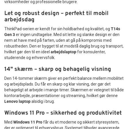
virksomheder og professionelle brugere.
Lenovo er kendt for deres høje kvalitet og pålidelighed, og
Logitech MK220 er designet med fokus på enkel betjening
denne
ThinkPad trådløse mus
er ingen undtagelse. Den er
Let og robust design – perfekt til mobil
og funktionalitet. Tastaturets lave profil giver en
udviklet til at levere stabil performance i hverdagen og er et
arbejdsdag
komfortabel skriveposition, mens det kompakte design
oplagt valg for alle, der ønsker en solid og prisvenlig mus.
efterlader mere plads på skrivebordet til mus, dokumenter
Uanset om du arbejder hjemme, på kontoret eller er på
ThinkPad-serien er kendt for sin holdbarhed og kvalitet, og
T14s
og andet udstyr.
farten, giver
Lenovo ThinkPad Essential Wireless Mouse
dig
Gen 3
er ingen undtagelse. Med sit lette og slanke design er den
Den trådløse løsning reducerer antallet af kabler på
den nødvendige fleksibilitet og præcision. Det er en
nem at have med på farten, uden at gå på kompromis med
arbejdsstationen og bidrager til et mere ryddeligt og
professionel løsning, der kombinerer funktionalitet, design
robustheden. Den er bygget til at modstå daglig brug og transport,
organiseret skrivebord. Tastaturet og musen anvender den
og komfort i én kompakt enhed.
hvilket gør den til en ideel
arbejdslaptop
for konsulenter,
samme USB-modtager, så sættet kun optager én USB-port
studerende og erhvervsfolk.
Vælg en
Lenovo trådløs mus
, der understøtter din
på computeren.
produktivitet – og oplev forskellen i din daglige brug.
14" skærm – skarp og behagelig visning
Hvorfor vælge Logitech MK220?
Den 14-tommer skærm giver en perfekt balance mellem mobilitet
Kompakt og pladsbesparende design
og arbejdsplads. Du får en skarp og klar visning, der gør det
Engelsk US-tastaturlayout
behageligt at arbejde i mange timer. Skærmen er velegnet til både
Komplet tastatur med numerisk tastatur
kontorarbejde, præsentationer og streaming, hvilket gør denne
Stabil trådløs 2,4 GHz-forbindelse
Lenovo laptop
alsidig i brug.
Trådløs rækkevidde på op til 10 meter
Lang batterilevetid
Windows 11 Pro – sikkerhed og produktivitet
Nem plug-and-play-installation
Med
Windows 11 Pro
får du et moderne og sikkert styresystem,
Komfortabel og præcis trådløs mus
der er optimeret til erhvervsbrug. Systemet tilbyder avancerede
Pålidelig Logitech-kvalitet