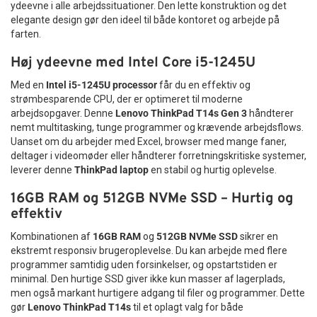
moderne brugere, der har behov for fleksibilitet og
Browsing, e-mails og almindelig computerbrug
ydeevne i alle arbejdssituationer. Den lette konstruktion og det
Uanset om du har brug for et USB-stick til daglig backup,
pålidelighed. Den er særligt velegnet til:
elegante design gør den ideel til både kontoret og arbejde på
Det kompakte format gør sættet velegnet til
filoverførsel mellem computere eller sikker opbevaring af
farten.
Kontorbrug og professionelle arbejdsopgaver
arbejdsstationer med begrænset plads. Det er samtidig
vigtige dokumenter, leverer dette Kingston flashdrev den
Studerende og skolearbejde
nemt at flytte mellem forskellige computere og
hastighed og kvalitet, du har brug for.
Høj ydeevne med Intel Core i5-1245U
Hjemmekontor og fleksibelt arbejde
arbejdspladser.
Tekniske specifikationer
Rejse og mobil brug
Med en
Intel i5-1245U processor
får du en effektiv og
Engelsk US-layout – ikke nordisk
Med sin kombination af mobilitet, holdbarhed og ydeevne er
strømbesparende CPU, der er optimeret til moderne
Kapacitet:
64GB
denne
trådløse Lenovo mus
en investering i bedre
arbejdsopgaver. Denne
Lenovo ThinkPad T14s Gen 3
håndterer
Det er vigtigt at være opmærksom på, at dette Logitech
Interface:
USB 3.2 Gen 1
arbejdsflow og komfort.
nemt multitasking, tunge programmer og krævende arbejdsflows.
MK220-tastatur leveres med
Kompatibilitet:
USB 2.0
engelsk US-layout
. Det
Uanset om du arbejder med Excel, browser med mange faner,
betyder, at tastaturets trykte bogstaver, symboler og
Mål:
67,4 mm × 21,8 mm × 11,6 mm
Fordele ved Lenovo ThinkPad Essential
deltager i videomøder eller håndterer forretningskritiske systemer,
specialtegn følger den amerikanske standard.
Vægt:
10 gram
Wireless Mouse
leverer denne
ThinkPad laptop
en stabil og hurtig oplevelse.
Operativsystemer:
Windows®, macOS®, Linux®
Layoutet indeholder ikke separate taster til de danske
og Chrome OS™
Stabil 2,4 GHz trådløs forbindelse
bogstaver Æ, Ø og Å. Disse tegn kan stadig skrives ved hjælp
16GB RAM og 512GB NVMe SSD – Hurtig og
Garanti:
5 års garanti med gratis teknisk support
Præcis 1200 dpi optisk sensor
af computerens sprogindstillinger, tastaturgenveje eller
effektiv
Ergonomisk og komfortabelt design
Vælg Kingston DataTraveler Exodia M USB 3.2 64GB, hvis du
alternative tastaturindstillinger, men de er ikke trykt direkte
Ambidextrous – passer til begge hænder
ønsker et hurtigt, kompakt og pålideligt USB-flashdrev med
på tastaturets taster.
Kombinationen af
16GB RAM
og
512GB NVMe SSD
sikrer en
Kompakt og rejsevenlig størrelse
høj ydeevne og stor kompatibilitet. Det er den perfekte
ekstremt responsiv brugeroplevelse. Du kan arbejde med flere
Produktet anbefales derfor især til brugere, som allerede
Plug-and-play – nem installation
løsning til sikker og effektiv opbevaring af dine vigtigste filer.
programmer samtidig uden forsinkelser, og opstartstiden er
anvender engelsk US-layout, eller som ikke har behov for et
Elegant ThinkPad-design i sort
minimal. Den hurtige SSD giver ikke kun masser af lagerplads,
traditionelt dansk eller nordisk tastatur.
men også markant hurtigere adgang til filer og programmer. Dette
Et sikkert valg fra Lenovo
gør
Lenovo ThinkPad T14s
til et oplagt valg for både
Brugervenlighed i fokus