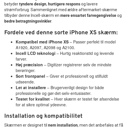
betyder
tyndere design
,
hurtigere respons
og lavere
strømforbrug. Sammenlignet med ældre aftermarket-skærme
tilbyder denne Incell-skærm en
mere ensartet farvegengivelse
og
bedre betragtningsvinkler
.
Fordele ved denne sorte iPhone XS skærm:
Kompatibel med iPhone XS
– Passer perfekt til model
A1920, A2097, A2098 og A2100.
Incell LCD teknologi
– Hurtig reaktionstid og levende
farver.
Høj præcision
– Digitizer registrerer selv de mindste
berøringer.
Sort frontpanel
– Giver et professionelt og stilfuldt
udseende.
Let at installere
– Brugervenligt design for både
professionelle og gør-det-selv-entusiaster.
Testet for kvalitet
– Hver skærm er testet før afsendelse
for at sikre optimal ydeevne.
Installation og kompatibilitet
Skærmen er designet til
nem installation
, men det anbefales at få