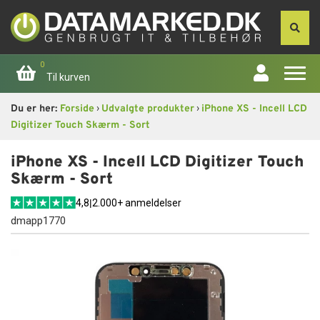
0
Til kurven
›
›
Du er her:
Forside
Udvalgte produkter
iPhone XS - Incell LCD
Forside
Digitizer Touch Skærm - Sort
Apple
iPhone XS - Incell LCD Digitizer Touch
Skærm - Sort
Computer
4,8
|
2.000+ anmeldelser
dmapp1770
Skærme
Smartphone
Tablet