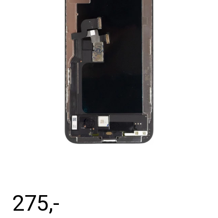
Tilbehør
Reparationer og RMA
Reservedele
B2B-Opkøb
>>BACK-2-SCHOOL<<
Log ind
275
,-