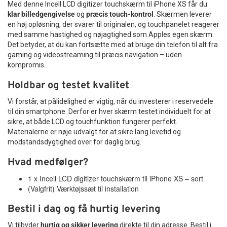
Med denne Incell LCD digitizer touchskærm til iPhone XS får du
klar billedgengivelse
og
præcis touch-kontrol
. Skærmen leverer
en høj opløsning, der svarer til originalen, og touchpanelet reagerer
med samme hastighed og nøjagtighed som Apples egen skærm.
Det betyder, at du kan fortsætte med at bruge din telefon til alt fra
gaming og videostreaming til præcis navigation – uden
kompromis.
Holdbar og testet kvalitet
Vi forstår, at pålidelighed er vigtig, når du investerer i reservedele
til din smartphone. Derfor er hver skærm testet individuelt for at
sikre, at både LCD og touchfunktion fungerer perfekt.
Materialerne er nøje udvalgt for at sikre lang levetid og
modstandsdygtighed over for daglig brug.
Hvad medfølger?
1 x Incell LCD digitizer touchskærm til iPhone XS – sort
(Valgfrit) Værktøjssæt til installation
Bestil i dag og få hurtig levering
Vi tilbyder
hurtig og sikker levering
direkte til din adresse. Bestil i