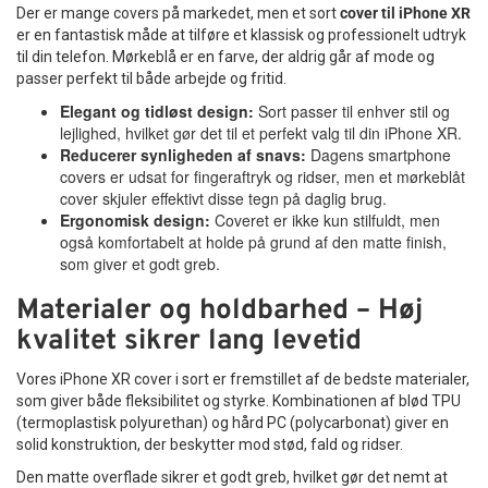
Der er mange covers på markedet, men et sort
cover til iPhone XR
er en fantastisk måde at tilføre et klassisk og professionelt udtryk
til din telefon. Mørkeblå er en farve, der aldrig går af mode og
passer perfekt til både arbejde og fritid.
Elegant og tidløst design:
Sort passer til enhver stil og
lejlighed, hvilket gør det til et perfekt valg til din iPhone XR.
Reducerer synligheden af snavs:
Dagens smartphone
covers er udsat for fingeraftryk og ridser, men et mørkeblåt
cover skjuler effektivt disse tegn på daglig brug.
Ergonomisk design:
Coveret er ikke kun stilfuldt, men
også komfortabelt at holde på grund af den matte finish,
som giver et godt greb.
Materialer og holdbarhed – Høj
kvalitet sikrer lang levetid
Vores iPhone XR cover i sort er fremstillet af de bedste materialer,
som giver både fleksibilitet og styrke. Kombinationen af blød TPU
(termoplastisk polyurethan) og hård PC (polycarbonat) giver en
solid konstruktion, der beskytter mod stød, fald og ridser.
Den matte overflade sikrer et godt greb, hvilket gør det nemt at