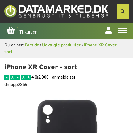
0
Til kurven
›
›
Du er her:
Forside
Udvalgte produkter
iPhone XR Cover -
Forside
sort
Apple
iPhone XR Cover - sort
4,8
|
2.000+ anmeldelser
Computer
dmapp2356
Skærme
Smartphone
Tablet