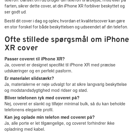
telefon. Uanset om du bruger din telefon til arbejde, fritid eller på
farten, sikrer dette cover, at din iPhone XR forbliver beskyttet og
ser godt ud.
Bestil dit cover i dag og oplev, hvordan et kvalitetscover kan gøre
en stor forskel for både beskyttelsen og udseendet af din telefon.
Ofte stillede spørgsmål om iPhone
XR cover
Passer coveret til iPhone XR?
Ja, coveret er designet specifikt til iPhone XR med præcise
udskæringer og en perfekt pasform.
Er materialet slidstærkt?
Ja, materialerne er nøje udvalgt for at sikre langvarig beskyttelse
og modstandsdygtighed mod ridser og stød.
Bliver telefonen tyk med coveret på?
Nej, coveret er slankt og tilføjer minimal bulk, så du kan beholde
telefonens elegante profil.
Kan jeg oplade min telefon med coveret på?
Ja, alle porte er let tilgængelige, og coveret forhindrer ikke
opladning med kabel.