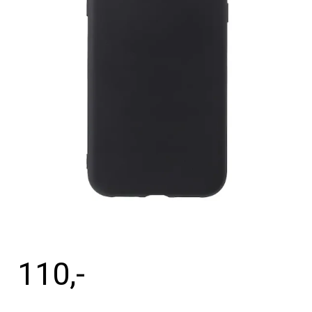
Tilbehør
Reparationer og RMA
Reservedele
B2B-Opkøb
>>BACK-2-SCHOOL<<
Log ind
110
,-