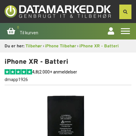
0
Til kurven
›
›
Du er her:
Tilbehør
iPhone Tilbehør
iPhone XR - Batteri
Forside
iPhone XR - Batteri
Apple
4,8
|
2.000+ anmeldelser
dmapp1926
Computer
Skærme
Smartphone
Tablet