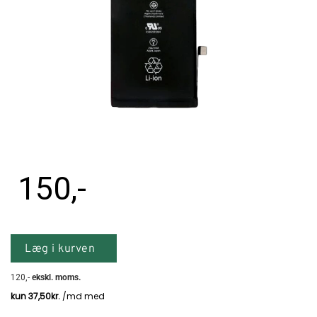
Tilbehør
Reparationer og RMA
Reservedele
B2B-Opkøb
>>BACK-2-SCHOOL<<
150
,-
Log ind
Læg i kurven
120
,-
ekskl. moms.