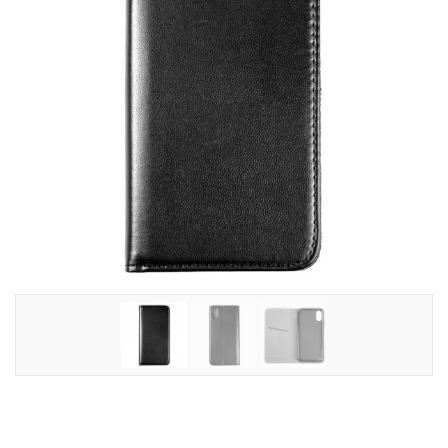
Tilbehør
Reparationer og RMA
Reservedele
B2B-Opkøb
>>BACK-2-SCHOOL<<
Log ind