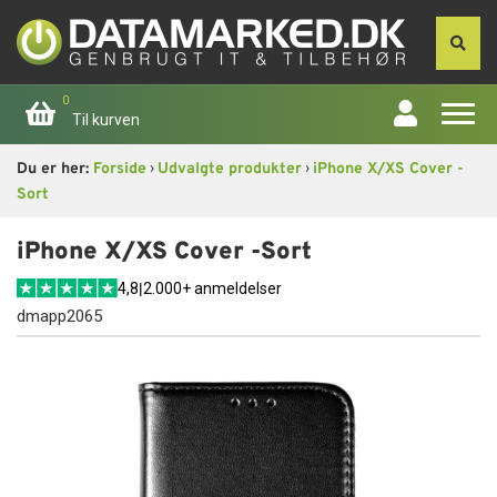
0
Til kurven
›
›
Du er her:
Forside
Udvalgte produkter
iPhone X/XS Cover -
Forside
Sort
Apple
iPhone X/XS Cover -Sort
4,8
|
2.000+ anmeldelser
Computer
dmapp2065
Skærme
Smartphone
Tablet