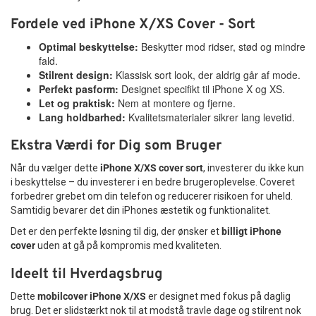
Fordele ved iPhone X/XS Cover - Sort
Optimal beskyttelse:
Beskytter mod ridser, stød og mindre
fald.
Stilrent design:
Klassisk sort look, der aldrig går af mode.
Perfekt pasform:
Designet specifikt til iPhone X og XS.
Let og praktisk:
Nem at montere og fjerne.
Lang holdbarhed:
Kvalitetsmaterialer sikrer lang levetid.
Ekstra Værdi for Dig som Bruger
Når du vælger dette
iPhone X/XS cover sort
, investerer du ikke kun
i beskyttelse – du investerer i en bedre brugeroplevelse. Coveret
forbedrer grebet om din telefon og reducerer risikoen for uheld.
Samtidig bevarer det din iPhones æstetik og funktionalitet.
Det er den perfekte løsning til dig, der ønsker et
billigt iPhone
cover
uden at gå på kompromis med kvaliteten.
Ideelt til Hverdagsbrug
Dette
mobilcover iPhone X/XS
er designet med fokus på daglig
brug. Det er slidstærkt nok til at modstå travle dage og stilrent nok