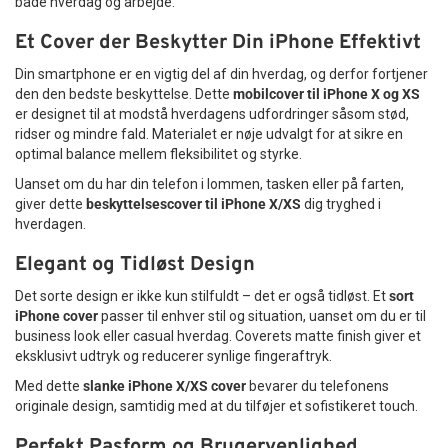
både hverdag og arbejde.
Et Cover der Beskytter Din iPhone Effektivt
Din smartphone er en vigtig del af din hverdag, og derfor fortjener
den den bedste beskyttelse. Dette
mobilcover til iPhone X og XS
er designet til at modstå hverdagens udfordringer såsom stød,
ridser og mindre fald. Materialet er nøje udvalgt for at sikre en
optimal balance mellem fleksibilitet og styrke.
Uanset om du har din telefon i lommen, tasken eller på farten,
giver dette
beskyttelsescover til iPhone X/XS
dig tryghed i
hverdagen.
Elegant og Tidløst Design
Det sorte design er ikke kun stilfuldt – det er også tidløst. Et
sort
iPhone cover
passer til enhver stil og situation, uanset om du er til
business look eller casual hverdag. Coverets matte finish giver et
eksklusivt udtryk og reducerer synlige fingeraftryk.
Med dette
slanke iPhone X/XS cover
bevarer du telefonens
originale design, samtidig med at du tilføjer et sofistikeret touch.
Perfekt Pasform og Brugervenlighed