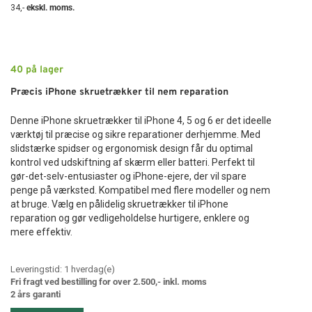
34
,-
ekskl. moms.
40
på lager
Præcis iPhone skruetrækker til nem reparation
Denne iPhone skruetrækker til iPhone 4, 5 og 6 er det ideelle
værktøj til præcise og sikre reparationer derhjemme. Med
slidstærke spidser og ergonomisk design får du optimal
kontrol ved udskiftning af skærm eller batteri. Perfekt til
gør-det-selv-entusiaster og iPhone-ejere, der vil spare
penge på værksted. Kompatibel med flere modeller og nem
at bruge. Vælg en pålidelig skruetrækker til iPhone
reparation og gør vedligeholdelse hurtigere, enklere og
mere effektiv.
Leveringstid:
1
hverdag(e)
Fri fragt ved bestilling for over 2.500,- inkl. moms
2 års garanti