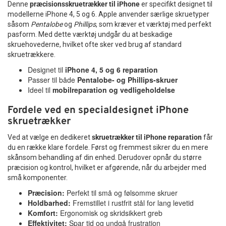
Denne
præcisionsskruetrækker til iPhone
er specifikt designet til
modellerne iPhone 4, 5 og 6. Apple anvender særlige skruetyper
såsom
Pentalobe
og
Phillips
, som kræver et værktøj med perfekt
pasform. Med dette værktøj undgår du at beskadige
skruehovederne, hvilket ofte sker ved brug af standard
skruetrækkere.
Designet til
iPhone 4, 5 og 6 reparation
Passer til både
Pentalobe- og Phillips-skruer
Ideel til
mobilreparation og vedligeholdelse
Fordele ved en specialdesignet iPhone
skruetrækker
Ved at vælge en dedikeret
skruetrækker til iPhone reparation
får
du en række klare fordele. Først og fremmest sikrer du en mere
skånsom behandling af din enhed. Derudover opnår du større
præcision og kontrol, hvilket er afgørende, når du arbejder med
små komponenter.
Præcision:
Perfekt til små og følsomme skruer
Holdbarhed:
Fremstillet i rustfrit stål for lang levetid
Komfort:
Ergonomisk og skridsikkert greb
Effektivitet:
Spar tid og undgå frustration