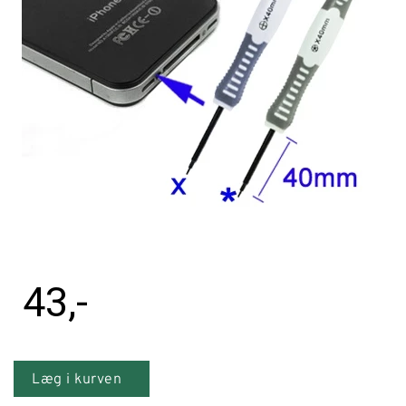
Tilbehør
Reparationer og RMA
Reservedele
B2B-Opkøb
>>BACK-2-SCHOOL<<
Log ind
43
,-
Læg i kurven