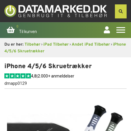
0
Til kurven
›
›
›
Du er her:
Tilbehør
iPad Tilbehør
Andet iPad Tilbehør
iPhone
Forside
4/5/6 Skruetrækker
Apple
iPhone 4/5/6 Skruetrækker
4,8
|
2.000+ anmeldelser
Computer
dmapp0129
Skærme
Smartphone
Tablet