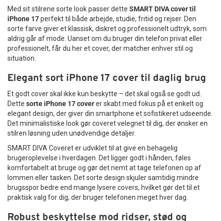
Med sit stilrene sorte look passer dette
SMART DIVA cover til
iPhone 17
perfekt til både arbejde, studie, fritid og rejser. Den
sorte farve giver et klassisk, diskret og professionelt udtryk, som
aldrig går af mode. Uanset om du bruger din telefon privat eller
professionelt, får du her et cover, der matcher enhver stil og
situation.
Elegant sort iPhone 17 cover til daglig brug
Et godt cover skal ikke kun beskytte – det skal også se godt ud.
Dette
sorte iPhone 17 cover
er skabt med fokus på et enkelt og
elegant design, der giver din smartphone et sofistikeret udseende.
Det minimalistiske look gør coveret velegnet til dig, der ønsker en
stilren løsning uden unødvendige detaljer.
SMART DIVA Coveret er udviklet til at give en behagelig
brugeroplevelse i hverdagen. Det ligger godt i hånden, føles
komfortabelt at bruge og gør det nemt at tage telefonen op af
lommen eller tasken. Det sorte design skjuler samtidig mindre
brugsspor bedre end mange lysere covers, hvilket gør det til et
praktisk valg for dig, der bruger telefonen meget hver dag.
Robust beskyttelse mod ridser, stød og