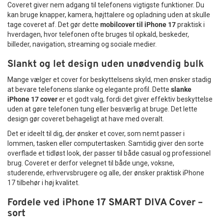
Coveret giver nem adgang til telefonens vigtigste funktioner. Du
kan bruge knapper, kamera, højttalere og opladning uden at skulle
tage coveret af. Det gør dette
mobilcover til iPhone 17
praktisk i
hverdagen, hvor telefonen ofte bruges til opkald, beskeder,
billeder, navigation, streaming og sociale medier.
Slankt og let design uden unødvendig bulk
Mange vælger et cover for beskyttelsens skyld, men ønsker stadig
at bevare telefonens slanke og elegante profil. Dette
slanke
iPhone 17 cover
er et godt valg, fordi det giver effektiv beskyttelse
uden at gøre telefonen tung eller besværlig at bruge. Det lette
design gør coveret behageligt at have med overalt.
Det er ideelt til dig, der ønsker et cover, som nemt passer i
lommen, tasken eller computertasken. Samtidig giver den sorte
overflade et tidløst look, der passer til både casual og professionel
brug. Coveret er derfor velegnet til både unge, voksne,
studerende, erhvervsbrugere og alle, der ønsker praktisk iPhone
17 tilbehør i høj kvalitet.
Fordele ved iPhone 17 SMART DIVA Cover –
sort