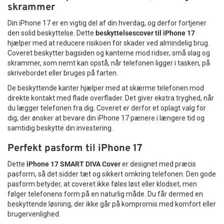
skrammer
Din iPhone 17 er en vigtig del af din hverdag, og derfor fortjener
den solid beskyttelse. Dette
beskyttelsescover til iPhone 17
hjælper med at reducere risikoen for skader ved almindelig brug.
Coveret beskytter bagsiden og kanterne mod ridser, små slag og
skrammer, som nemt kan opstå, når telefonen ligger i tasken, på
skrivebordet eller bruges på farten.
De beskyttende kanter hjælper med at skærme telefonen mod
direkte kontakt med flade overflader. Det giver ekstra tryghed, når
du lægger telefonen fra dig. Coveret er derfor et oplagt valg for
dig, der ønsker at bevare din iPhone 17 pænere i længere tid og
samtidig beskytte din investering.
Perfekt pasform til iPhone 17
Dette
iPhone 17 SMART DIVA Cover
er designet med præcis
pasform, så det sidder tæt og sikkert omkring telefonen. Den gode
pasform betyder, at coveret ikke føles løst eller klodset, men
følger telefonens form på en naturlig måde. Du får dermed en
beskyttende løsning, der ikke går på kompromis med komfort eller
brugervenlighed.