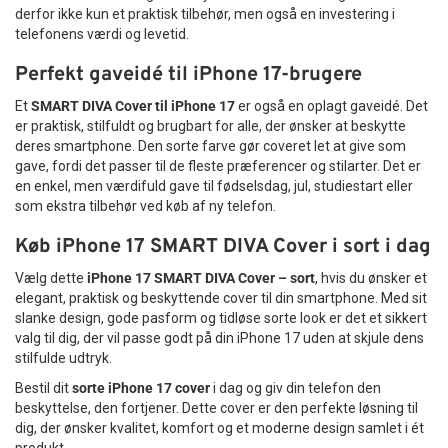
derfor ikke kun et praktisk tilbehør, men også en investering i
telefonens værdi og levetid.
Perfekt gaveidé til iPhone 17-brugere
Et
SMART DIVA Cover til iPhone 17
er også en oplagt gaveidé. Det
er praktisk, stilfuldt og brugbart for alle, der ønsker at beskytte
deres smartphone. Den sorte farve gør coveret let at give som
gave, fordi det passer til de fleste præferencer og stilarter. Det er
en enkel, men værdifuld gave til fødselsdag, jul, studiestart eller
som ekstra tilbehør ved køb af ny telefon.
Køb iPhone 17 SMART DIVA Cover i sort i dag
Vælg dette
iPhone 17 SMART DIVA Cover – sort
, hvis du ønsker et
elegant, praktisk og beskyttende cover til din smartphone. Med sit
slanke design, gode pasform og tidløse sorte look er det et sikkert
valg til dig, der vil passe godt på din iPhone 17 uden at skjule dens
stilfulde udtryk.
Bestil dit
sorte iPhone 17 cover
i dag og giv din telefon den
beskyttelse, den fortjener. Dette cover er den perfekte løsning til
dig, der ønsker kvalitet, komfort og et moderne design samlet i ét