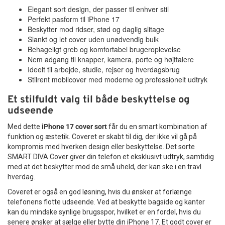
Elegant sort design, der passer til enhver stil
Perfekt pasform til iPhone 17
Beskytter mod ridser, stød og daglig slitage
Slankt og let cover uden unødvendig bulk
Behageligt greb og komfortabel brugeroplevelse
Nem adgang til knapper, kamera, porte og højttalere
Ideelt til arbejde, studie, rejser og hverdagsbrug
Stilrent mobilcover med moderne og professionelt udtryk
Et stilfuldt valg til både beskyttelse og
udseende
Med dette
iPhone 17 cover sort
får du en smart kombination af
funktion og æstetik. Coveret er skabt til dig, der ikke vil gå på
kompromis med hverken design eller beskyttelse. Det sorte
SMART DIVA Cover giver din telefon et eksklusivt udtryk, samtidig
med at det beskytter mod de små uheld, der kan ske i en travl
hverdag.
Coveret er også en god løsning, hvis du ønsker at forlænge
telefonens flotte udseende. Ved at beskytte bagside og kanter
kan du mindske synlige brugsspor, hvilket er en fordel, hvis du
senere ønsker at sælge eller bytte din iPhone 17. Et godt cover er