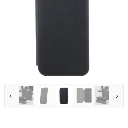
Tilbehør
Reparationer og RMA
Reservedele
B2B-Opkøb
>>BACK-2-SCHOOL<<
Log ind