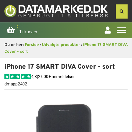
0
Til kurven
›
›
Du er her:
Forside
Udvalgte produkter
iPhone 17 SMART DIVA
Forside
Cover - sort
Apple
iPhone 17 SMART DIVA Cover - sort
4,8
|
2.000+ anmeldelser
Computer
dmapp2402
Skærme
Smartphone
Tablet