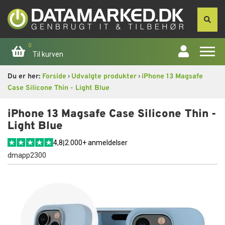
0
Til kurven
›
›
Du er her:
Forside
Udvalgte produkter
iPhone 13 Magsafe
Forside
Case Silicone Thin - Light Blue
Apple
iPhone 13 Magsafe Case Silicone Thin -
Light Blue
Computer
4,8
|
2.000+ anmeldelser
dmapp2300
Skærme
Smartphone
Tablet