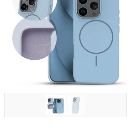
Tilbehør
Reparationer og RMA
Reservedele
B2B-Opkøb
>>BACK-2-SCHOOL<<
Log ind