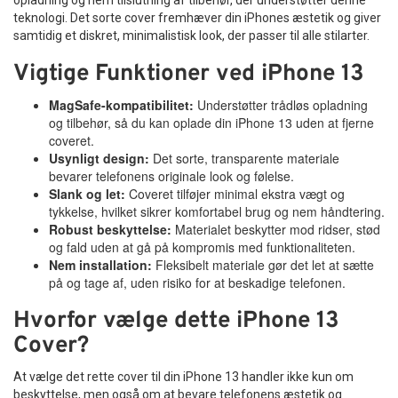
opladning og nem tilslutning af tilbehør, der understøtter denne
teknologi. Det sorte cover fremhæver din iPhones æstetik og giver
samtidig et diskret, minimalistisk look, der passer til alle stilarter.
Vigtige Funktioner ved iPhone 13
MagSafe-kompatibilitet:
Understøtter trådløs opladning
og tilbehør, så du kan oplade din iPhone 13 uden at fjerne
coveret.
Usynligt design:
Det sorte, transparente materiale
bevarer telefonens originale look og følelse.
Slank og let:
Coveret tilføjer minimal ekstra vægt og
tykkelse, hvilket sikrer komfortabel brug og nem håndtering.
Robust beskyttelse:
Materialet beskytter mod ridser, stød
og fald uden at gå på kompromis med funktionaliteten.
Nem installation:
Fleksibelt materiale gør det let at sætte
på og tage af, uden risiko for at beskadige telefonen.
Hvorfor vælge dette iPhone 13
Cover?
At vælge det rette cover til din iPhone 13 handler ikke kun om
beskyttelse, men også om at bevare telefonens æstetik og