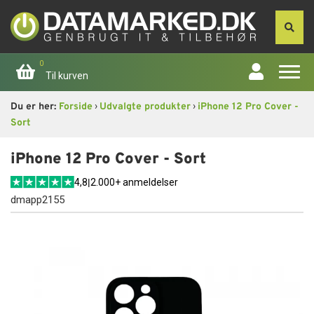
0
Til kurven
›
›
Du er her:
Forside
Udvalgte produkter
iPhone 12 Pro Cover -
Forside
Sort
Apple
iPhone 12 Pro Cover - Sort
4,8
|
2.000+ anmeldelser
Computer
dmapp2155
Skærme
Smartphone
Tablet