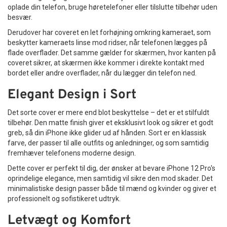
oplade din telefon, bruge høretelefoner eller tilslutte tilbehør uden
besvær.
Derudover har coveret en let forhøjning omkring kameraet, som
beskytter kameraets linse mod ridser, når telefonen lægges på
flade overflader. Det samme gælder for skærmen, hvor kanten på
coveret sikrer, at skærmen ikke kommer i direkte kontakt med
bordet eller andre overflader, når du lægger din telefon ned.
Elegant Design i Sort
Det sorte cover er mere end blot beskyttelse – det er et stilfuldt
tilbehør. Den matte finish giver et eksklusivt look og sikrer et godt
greb, så din iPhone ikke glider ud af hånden. Sort er en klassisk
farve, der passer til alle outfits og anledninger, og som samtidig
fremhæver telefonens moderne design.
Dette cover er perfekt til dig, der ønsker at bevare iPhone 12 Pro's
oprindelige elegance, men samtidig vil sikre den mod skader. Det
minimalistiske design passer både til mænd og kvinder og giver et
professionelt og sofistikeret udtryk.
Letvægt og Komfort