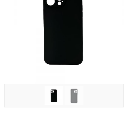
Tilbehør
Reparationer og RMA
Reservedele
B2B-Opkøb
>>BACK-2-SCHOOL<<
Log ind