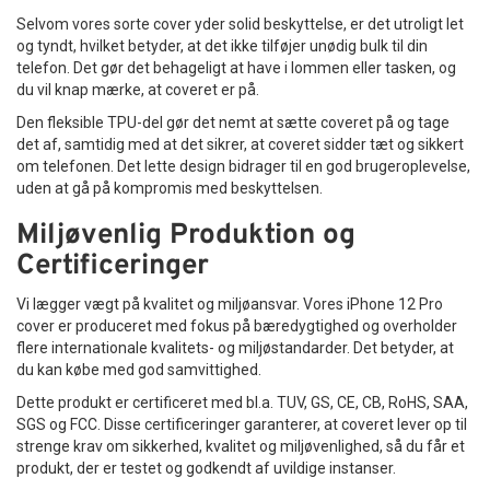
Selvom vores sorte cover yder solid beskyttelse, er det utroligt let
og tyndt, hvilket betyder, at det ikke tilføjer unødig bulk til din
telefon. Det gør det behageligt at have i lommen eller tasken, og
du vil knap mærke, at coveret er på.
Den fleksible TPU-del gør det nemt at sætte coveret på og tage
det af, samtidig med at det sikrer, at coveret sidder tæt og sikkert
om telefonen. Det lette design bidrager til en god brugeroplevelse,
uden at gå på kompromis med beskyttelsen.
Miljøvenlig Produktion og
Certificeringer
Vi lægger vægt på kvalitet og miljøansvar. Vores iPhone 12 Pro
cover er produceret med fokus på bæredygtighed og overholder
flere internationale kvalitets- og miljøstandarder. Det betyder, at
du kan købe med god samvittighed.
Dette produkt er certificeret med bl.a. TUV, GS, CE, CB, RoHS, SAA,
SGS og FCC. Disse certificeringer garanterer, at coveret lever op til
strenge krav om sikkerhed, kvalitet og miljøvenlighed, så du får et
produkt, der er testet og godkendt af uvildige instanser.