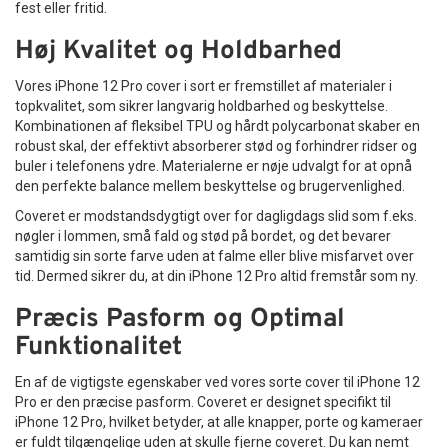
fest eller fritid.
Høj Kvalitet og Holdbarhed
Vores iPhone 12 Pro cover i sort er fremstillet af materialer i
topkvalitet, som sikrer langvarig holdbarhed og beskyttelse.
Kombinationen af fleksibel TPU og hårdt polycarbonat skaber en
robust skal, der effektivt absorberer stød og forhindrer ridser og
buler i telefonens ydre. Materialerne er nøje udvalgt for at opnå
den perfekte balance mellem beskyttelse og brugervenlighed.
Coveret er modstandsdygtigt over for dagligdags slid som f.eks.
nøgler i lommen, små fald og stød på bordet, og det bevarer
samtidig sin sorte farve uden at falme eller blive misfarvet over
tid. Dermed sikrer du, at din iPhone 12 Pro altid fremstår som ny.
Præcis Pasform og Optimal
Funktionalitet
En af de vigtigste egenskaber ved vores sorte cover til iPhone 12
Pro er den præcise pasform. Coveret er designet specifikt til
iPhone 12 Pro, hvilket betyder, at alle knapper, porte og kameraer
er fuldt tilgængelige uden at skulle fjerne coveret. Du kan nemt