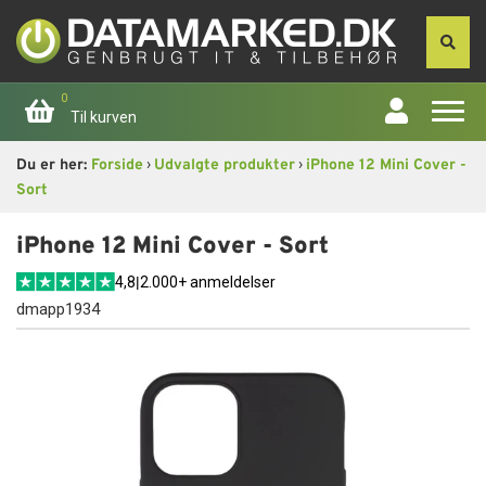
0
Til kurven
›
›
Du er her:
Forside
Udvalgte produkter
iPhone 12 Mini Cover -
Forside
Sort
Apple
iPhone 12 Mini Cover - Sort
4,8
|
2.000+ anmeldelser
Computer
dmapp1934
Skærme
Smartphone
Tablet