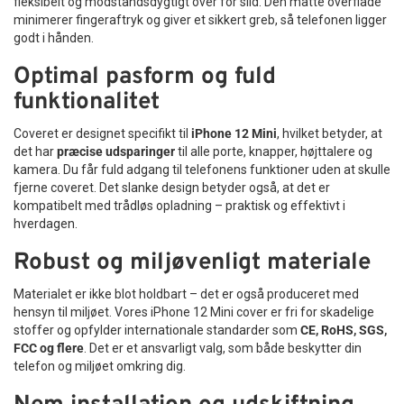
fleksibelt og modstandsdygtigt over for slid. Den matte overflade
minimerer fingeraftryk og giver et sikkert greb, så telefonen ligger
godt i hånden.
Optimal pasform og fuld
funktionalitet
Coveret er designet specifikt til
iPhone 12 Mini
, hvilket betyder, at
det har
præcise udsparinger
til alle porte, knapper, højttalere og
kamera. Du får fuld adgang til telefonens funktioner uden at skulle
fjerne coveret. Det slanke design betyder også, at det er
kompatibelt med trådløs opladning – praktisk og effektivt i
hverdagen.
Robust og miljøvenligt materiale
Materialet er ikke blot holdbart – det er også produceret med
hensyn til miljøet. Vores iPhone 12 Mini cover er fri for skadelige
stoffer og opfylder internationale standarder som
CE, RoHS, SGS,
FCC og flere
. Det er et ansvarligt valg, som både beskytter din
telefon og miljøet omkring dig.