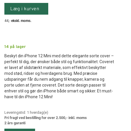
Læg i kurven
44
,-
ekskl. moms.
14
på lager
Beskyt din iPhone 12 Mini med dette elegante sorte cover –
perfekt til dig, der ønsker både stil og funktionalitet. Coveret
er lavet af slidstærkt materiale, som effektivt beskytter
mod stød, ridser og hverdagens brug. Med præcise
udsparinger får du nem adgang til knapper, kamera og
porte uden at fjerne coveret. Det sorte design passer til
enhver stil og gør din iPhone både smart og sikker. Et must-
have til din iPhone 12 Mini!
Leveringstid:
1
hverdag(e)
Fri fragt ved bestilling for over 2.500,- inkl. moms
2 års garanti