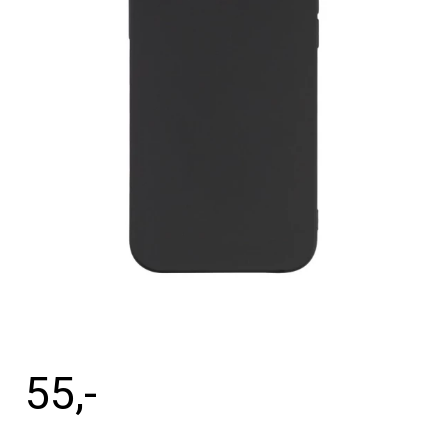
Tilbehør
Reparationer og RMA
Reservedele
B2B-Opkøb
>>BACK-2-SCHOOL<<
Log ind
55
,-