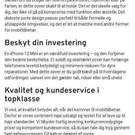
Uanset om du bruger din telefon på kontoret, i hjemmet eller på
farten, er dette cover skabt til at holde. Det er det ideelle valg for
dig, der ikke vil gå på kompromis med funktion eller æstetik. Det
diskrete sorte design passer perfekt til både formelle og
afslappede omgivelser, og det er let at matche med andre former
for mobiltilbehør.
Beskyt din investering
En iPhone 12 Mini er en værdifuld investering – og den fortjener
den bedste beskyttelse. Et solidt og slidstærkt cover kan forlænge
telefonens levetid betydeligt og minimere risikoen for dyre
reparationer. Med dette cover er du godt klædt på til hverdagens
udfordringer, uanset om det gælder tab, ridser eller små uheld.
Kvalitet og kundeservice i
topklasse
Vi ved, at kvalitet betyder alt, når det kommer til mobiltilbehør.
Derfor er vores sortiment nøje udvalgt og testet for at leve op til
høje standarder. Vi tilbyder hurtig levering, konkurrencedygtige
priser og kompetent kundeservice, så du kan føle dig tryg gennem
hele købsprocessen. Dit køb er dækket af vores