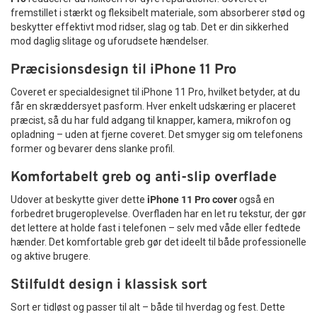
fremstillet i stærkt og fleksibelt materiale, som absorberer stød og
beskytter effektivt mod ridser, slag og tab. Det er din sikkerhed
mod daglig slitage og uforudsete hændelser.
Præcisionsdesign til iPhone 11 Pro
Coveret er specialdesignet til iPhone 11 Pro, hvilket betyder, at du
får en skræddersyet pasform. Hver enkelt udskæring er placeret
præcist, så du har fuld adgang til knapper, kamera, mikrofon og
opladning – uden at fjerne coveret. Det smyger sig om telefonens
former og bevarer dens slanke profil.
Komfortabelt greb og anti-slip overflade
Udover at beskytte giver dette
iPhone 11 Pro cover
også en
forbedret brugeroplevelse. Overfladen har en let ru tekstur, der gør
det lettere at holde fast i telefonen – selv med våde eller fedtede
hænder. Det komfortable greb gør det ideelt til både professionelle
og aktive brugere.
Stilfuldt design i klassisk sort
Sort er tidløst og passer til alt – både til hverdag og fest. Dette