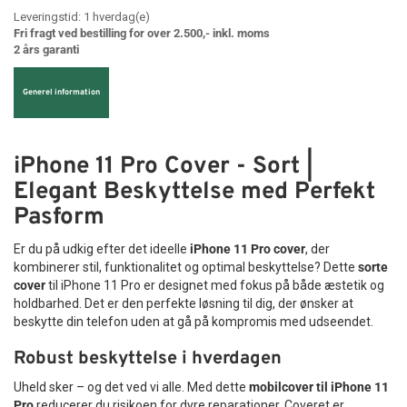
Leveringstid:
1
hverdag(e)
Fri fragt ved bestilling for over 2.500,- inkl. moms
2 års garanti
Generel information
iPhone 11 Pro Cover - Sort |
Elegant Beskyttelse med Perfekt
Pasform
Er du på udkig efter det ideelle
iPhone 11 Pro cover
, der
kombinerer stil, funktionalitet og optimal beskyttelse? Dette
sorte
cover
til iPhone 11 Pro er designet med fokus på både æstetik og
holdbarhed. Det er den perfekte løsning til dig, der ønsker at
beskytte din telefon uden at gå på kompromis med udseendet.
Robust beskyttelse i hverdagen
Uheld sker – og det ved vi alle. Med dette
mobilcover til iPhone 11
Pro
reducerer du risikoen for dyre reparationer. Coveret er