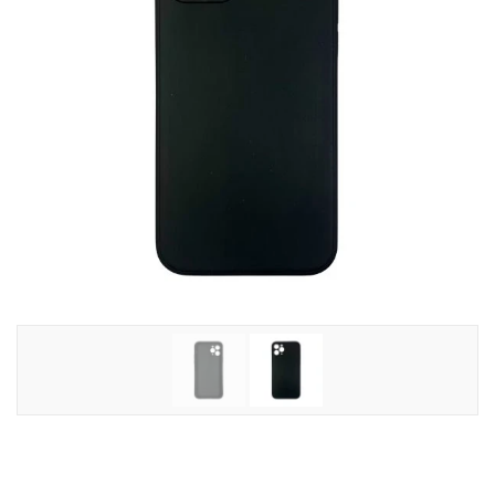
Tilbehør
Reparationer og RMA
Reservedele
B2B-Opkøb
>>BACK-2-SCHOOL<<
Log ind