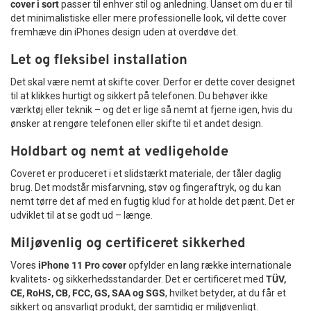
cover i sort
passer til enhver stil og anledning. Uanset om du er til
det minimalistiske eller mere professionelle look, vil dette cover
fremhæve din iPhones design uden at overdøve det.
Let og fleksibel installation
Det skal være nemt at skifte cover. Derfor er dette cover designet
til at klikkes hurtigt og sikkert på telefonen. Du behøver ikke
værktøj eller teknik – og det er lige så nemt at fjerne igen, hvis du
ønsker at rengøre telefonen eller skifte til et andet design.
Holdbart og nemt at vedligeholde
Coveret er produceret i et slidstærkt materiale, der tåler daglig
brug. Det modstår misfarvning, støv og fingeraftryk, og du kan
nemt tørre det af med en fugtig klud for at holde det pænt. Det er
udviklet til at se godt ud – længe.
Miljøvenlig og certificeret sikkerhed
Vores
iPhone 11 Pro cover
opfylder en lang række internationale
kvalitets- og sikkerhedsstandarder. Det er certificeret med
TÜV,
CE, RoHS, CB, FCC, GS, SAA og SGS
, hvilket betyder, at du får et
sikkert og ansvarligt produkt, der samtidig er miljøvenligt.