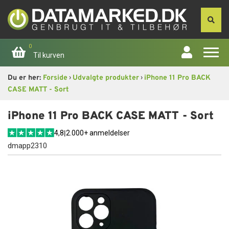
0
Til kurven
›
›
Du er her:
Forside
Udvalgte produkter
iPhone 11 Pro BACK
Forside
CASE MATT - Sort
Apple
iPhone 11 Pro BACK CASE MATT - Sort
4,8
|
2.000+ anmeldelser
Computer
dmapp2310
Skærme
Smartphone
Tablet